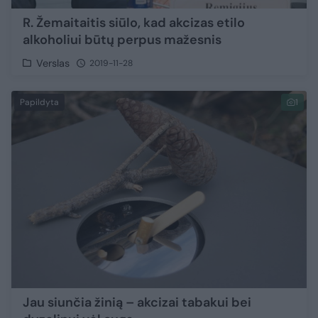
R. Žemaitaitis siūlo, kad akcizas etilo
alkoholiui būtų perpus mažesnis
Verslas
2019-11-28
Papildyta
1
Jau siunčia žinią – akcizai tabakui bei