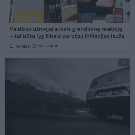
Valdžios užmojai sukels grandininę reakciją
– tai būtų lyg žibalo porcija į infliacijos laužą
Verslas
2023-04-16
2