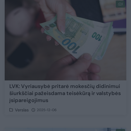
1
LVK: Vyriausybė pritarė mokesčių didinimui
šiurkščiai pažeisdama teisėkūrą ir valstybės
įsipareigojimus
Verslas
2025-12-06