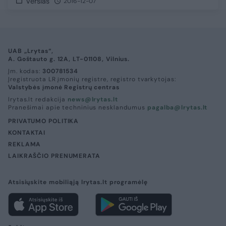
Verslas
2016-12-07
UAB „Lrytas“,
A. Goštauto g. 12A, LT-01108, Vilnius.
Įm. kodas:
300781534
Įregistruota LR įmonių registre, registro tvarkytojas:
Valstybės įmonė Registrų centras
lrytas.lt redakcija
news@lrytas.lt
Pranešimai apie techninius nesklandumus
pagalba@lrytas.lt
PRIVATUMO POLITIKA
KONTAKTAI
REKLAMA
LAIKRAŠČIO PRENUMERATA
Atsisiųskite mobiliąją lrytas.lt programėlę