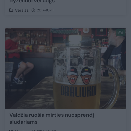
dyzelinui vėl augs
Verslas
2017-10-11
1
Valdžia ruošia mirties nuosprendį
aludariams