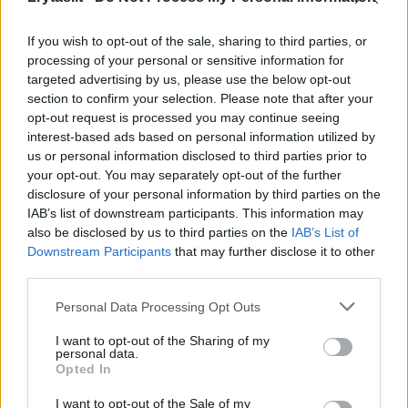
Augintinis
2019-04-20
If you wish to opt-out of the sale, sharing to third parties, or
processing of your personal or sensitive information for
targeted advertising by us, please use the below opt-out
7
section to confirm your selection. Please note that after your
opt-out request is processed you may continue seeing
interest-based ads based on personal information utilized by
us or personal information disclosed to third parties prior to
your opt-out. You may separately opt-out of the further
disclosure of your personal information by third parties on the
IAB’s list of downstream participants. This information may
also be disclosed by us to third parties on the
IAB’s List of
Downstream Participants
that may further disclose it to other
third parties.
Personal Data Processing Opt Outs
I want to opt-out of the Sharing of my
Lietuvių itin pamėgti Akita Inu – išskirtinio
personal data.
Opted In
charakterio šunys
I want to opt-out of the Sale of my
Augintinis
2019-04-15