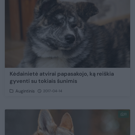
Kėdainietė atvirai papasakojo, ką reiškia
gyventi su tokiais šunimis
Augintinis
2017-04-14
11