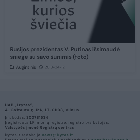
Rusijos prezidentas V. Putinas išsimaudė
sniege su savo šunimis (foto)
Augintinis
2013-04-12
UAB „Lrytas“,
A. Goštauto g. 12A, LT-01108, Vilnius.
Įm. kodas:
300781534
Įregistruota LR įmonių registre, registro tvarkytojas:
Valstybės įmonė Registrų centras
lrytas.lt redakcija
news@lrytas.lt
Pranešimai apie techninius nesklandumus
pagalba@lrytas.lt