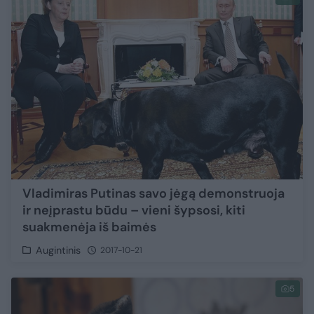
Vladimiras Putinas savo jėgą demonstruoja
ir neįprastu būdu – vieni šypsosi, kiti
suakmenėja iš baimės
Augintinis
2017-10-21
5