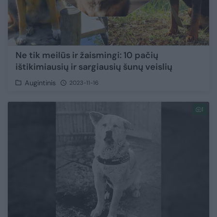
Ne tik meilūs ir žaismingi: 10 pačių
ištikimiausių ir sargiausių šunų veislių
Augintinis
2023-11-16
1