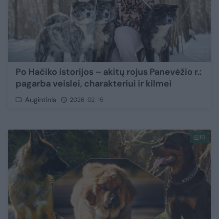
Po Hačiko istorijos – akitų rojus Panevėžio r.:
pagarba veislei, charakteriui ir kilmei
Augintinis
2026-02-15
10