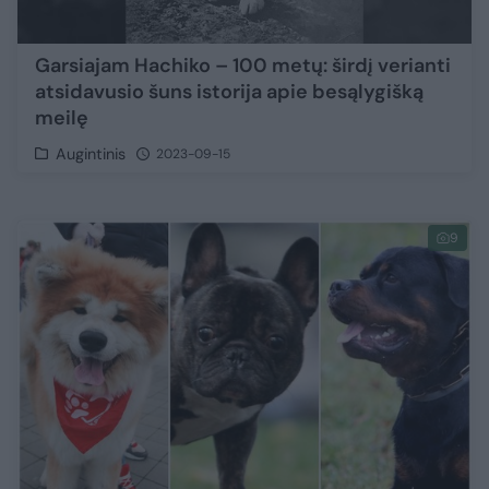
Garsiajam Hachiko – 100 metų: širdį verianti
atsidavusio šuns istorija apie besąlygišką
meilę
Augintinis
2023-09-15
9