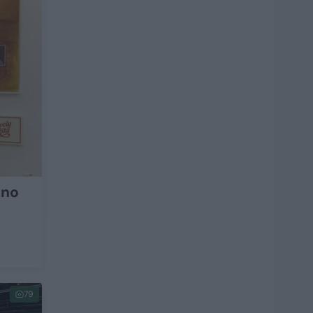
eno
79