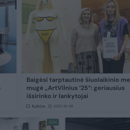
Baigėsi tarptautinė šiuolaikinio m
e
mugė „ArtVilnius ’25“: geriausius
išsirinko ir lankytojai
Kultūra
2025-10-06
34