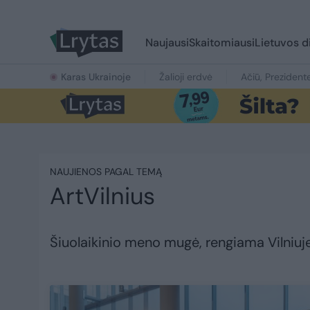
Naujausi
Skaitomiausi
Lietuvos d
Karas Ukrainoje
Žalioji erdvė
Ačiū, Prezident
NAUJIENOS PAGAL TEMĄ
ArtVilnius
Šiuolaikinio meno mugė, rengiama Vilniuje