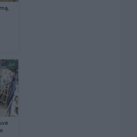
emą,
4
buvė
io