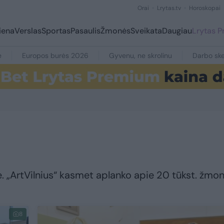
Orai
Lrytas.tv
Horoskopai
iena
Verslas
Sportas
Pasaulis
Žmonės
Sveikata
Daugiau
Lrytas 
e
Europos burės 2026
Gyvenu, ne skrolinu
Darbo ske
. „ArtVilnius“ kasmet aplanko apie 20 tūkst. žmon
8