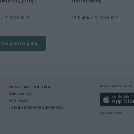
akuočių jūroje
meno skonį
a
Kultūra
2024-10-18
2024-10-11
Daugiau naujienų
Atsisiųskite mobi
PRIVATUMO POLITIKA
KONTAKTAI
REKLAMA
LAIKRAŠČIO PRENUMERATA
Sekite mus: