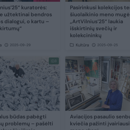
nius’25“ kuratorės:
Pasirinkusi kolekcijos t
e užtektinai bendros
šiuolaikinio meno mugė
os dialogui, o kartu –
„ArtVilnius’25“ laukia
kirtumų“
išskirtinių svečių ir
kolekcininkų
a
Kultūra
2025-09-29
2025-09-25
3
alus būdas pabėgti
Aviacijos pasaulio sen
sų problemų – pašėlti
kviečia pažinti įvairiaus