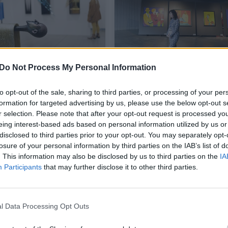
Do Not Process My Personal Information
ugės „ArtVilnius“
Menui skirtas savaitgalis
to opt-out of the sale, sharing to third parties, or processing of your per
sioms galerijoms –
sostinėje prasideda
formation for targeted advertising by us, please use the below opt-out s
os
„ArtVilnius’25“
r selection. Please note that after your opt-out request is processed y
eing interest-based ads based on personal information utilized by us or
a
Kultūra
2025-10-03
2025-10-03
disclosed to third parties prior to your opt-out. You may separately opt-
losure of your personal information by third parties on the IAB’s list of
68
. This information may also be disclosed by us to third parties on the
IA
Participants
that may further disclose it to other third parties.
l Data Processing Opt Outs