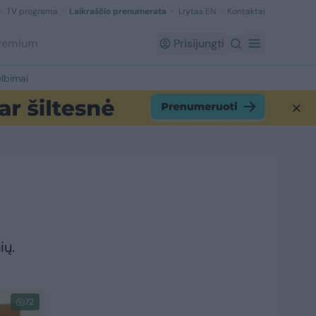
TV programa
Laikraščio prenumerata
Lrytas EN
Kontaktai
Premium
Prisijungti
lbimai
ių.
72