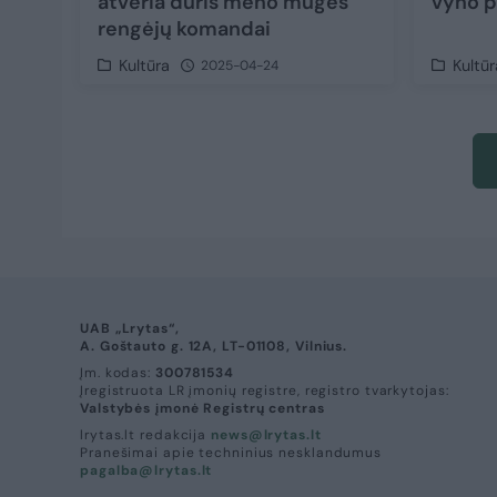
atveria duris meno mugės
vyno p
rengėjų komandai
Kultūra
Kultūr
2025-04-24
UAB „Lrytas“,
A. Goštauto g. 12A, LT-01108, Vilnius.
Įm. kodas:
300781534
Įregistruota LR įmonių registre, registro tvarkytojas:
Valstybės įmonė Registrų centras
lrytas.lt redakcija
news@lrytas.lt
Pranešimai apie techninius nesklandumus
pagalba@lrytas.lt