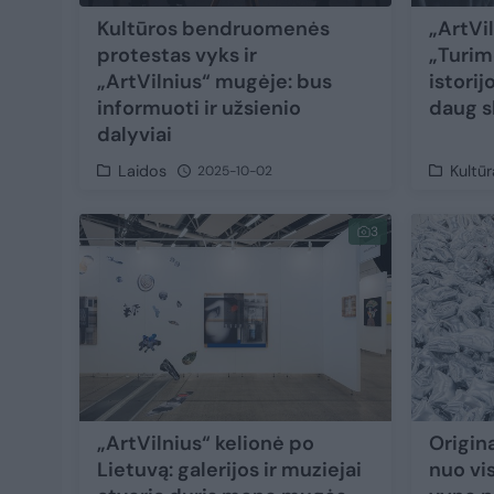
Kultūros bendruomenės
„ArtVil
protestas vyks ir
„Turim
„ArtVilnius“ mugėje: bus
istorij
informuoti ir užsienio
daug s
dalyviai
Laidos
Kultūr
2025-10-02
3
„ArtVilnius“ kelionė po
Origin
Lietuvą: galerijos ir muziejai
nuo vi