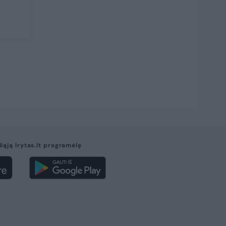
liąją lrytas.lt programėlę