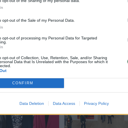
o opt-out of the Sharing of my personal data.
In
o opt-out of the Sale of my Personal Data.
In
to opt-out of processing my Personal Data for Targeted
gė
„ArtVilnius‘25“ atidarymo išvakarėse –
ing.
In
šalių
nematytos meno kolekcijos ir pirmieji
žvilgsniai į ekspoziciją
o opt-out of Collection, Use, Retention, Sale, and/or Sharing
ersonal Data that Is Unrelated with the Purposes for which it
Kultūra
2025-10-03
lected.
Out
11
CONFIRM
Data Deletion
Data Access
Privacy Policy