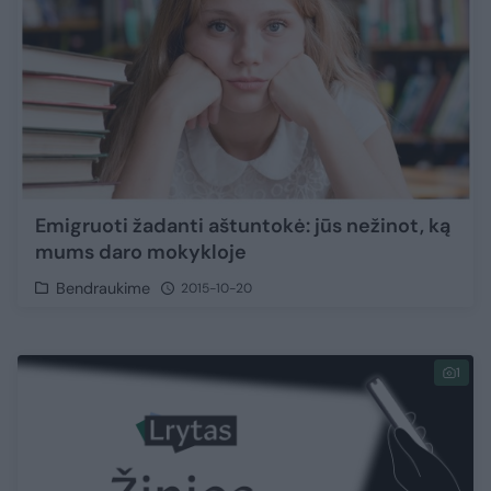
Emigruoti žadanti aštuntokė: jūs nežinot, ką
mums daro mokykloje
Bendraukime
2015-10-20
1