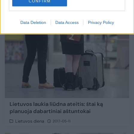
CONFIRM
2
Data Deletion
Data Access
Privacy Policy
Lietuvos laukia liūdna ateitis: štai ką
planuoja dabartiniai aštuntokai
Lietuvos diena
2017-05-11