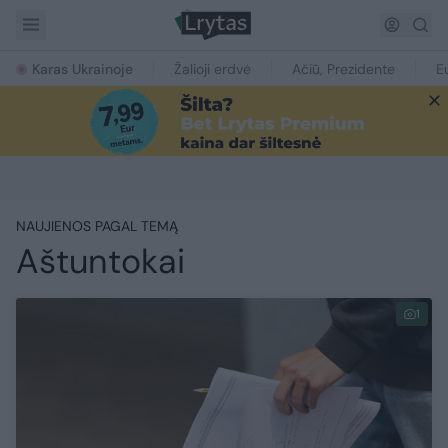
Karas Ukrainoje
Žalioji erdvė
Ačiū, Prezidente
E
NAUJIENOS PAGAL TEMĄ
Aštuntokai
1