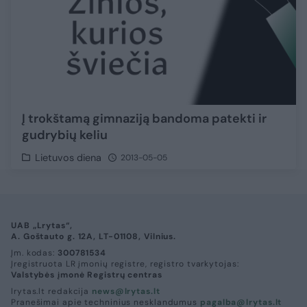
Į trokštamą gimnaziją bandoma patekti ir
gudrybių keliu
Lietuvos diena
2013-05-05
UAB „Lrytas“,
A. Goštauto g. 12A, LT-01108, Vilnius.
Įm. kodas:
300781534
Įregistruota LR įmonių registre, registro tvarkytojas:
Valstybės įmonė Registrų centras
lrytas.lt redakcija
news@lrytas.lt
Pranešimai apie techninius nesklandumus
pagalba@lrytas.lt