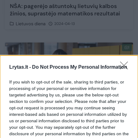
NŠA: pagerėjo aštuntokų lietuvių kalbos
žinios, suprastėjo matematikos rezultatai
Lietuvos diena
2024-04-13
1
Lrytas.lt -
Do Not Process My Personal Information
If you wish to opt-out of the sale, sharing to third parties, or
processing of your personal or sensitive information for
targeted advertising by us, please use the below opt-out
section to confirm your selection. Please note that after your
opt-out request is processed you may continue seeing
interest-based ads based on personal information utilized by
us or personal information disclosed to third parties prior to
your opt-out. You may separately opt-out of the further
Aštuntokų matematikos pasiekimai šiek
disclosure of your personal information by third parties on the