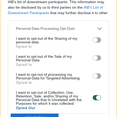
IAB’s list of downstream participants. This information may
tiek pagerėjo, skaitymo – nepakito
also be disclosed by us to third parties on the
IAB’s List of
Lietuvos diena
2023-03-21
Downstream Participants
that may further disclose it to other
third parties.
4
Personal Data Processing Opt Outs
I want to opt-out of the Sharing of my
personal data.
Opted In
I want to opt-out of the Sale of my
Personal Data.
Opted In
I want to opt-out of processing my
Personal Data for Targeted Advertising.
Opted In
I want to opt-out of Collection, Use,
Retention, Sale, and/or Sharing of my
Pedagogas pakraupo išvydęs aštuntokų
Personal Data that Is Unrelated with the
Purposes for which it was collected.
matematikos užduotis: „Kas leido tyčiotis?“
Opted Out
Bendraukime
2021-05-28