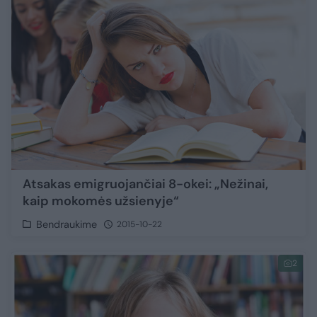
Atsakas emigruojančiai 8-okei: „Nežinai,
kaip mokomės užsienyje“
Bendraukime
2015-10-22
2