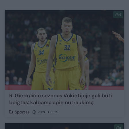
4
R. Giedraičio sezonas Vokietijoje gali būti
baigtas: kalbama apie nutraukimą
Sportas
2020-03-29
1