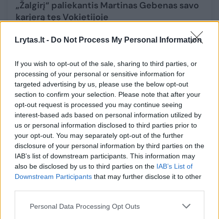
„Žalgirį“ paliekantis Martinas Gebenas savo
karjerą tęs Vokietijoje
Sportas
2021-07-28
Lrytas.lt -
Do Not Process My Personal Information
1
If you wish to opt-out of the sale, sharing to third parties, or
processing of your personal or sensitive information for
targeted advertising by us, please use the below opt-out
section to confirm your selection. Please note that after your
opt-out request is processed you may continue seeing
interest-based ads based on personal information utilized by
us or personal information disclosed to third parties prior to
your opt-out. You may separately opt-out of the further
disclosure of your personal information by third parties on the
IAB’s list of downstream participants. This information may
also be disclosed by us to third parties on the
IAB’s List of
Downstream Participants
that may further disclose it to other
third parties.
„EWE Baskets“ ir „Brose Bamberg“ surengė
Personal Data Processing Opt Outs
atkakliausią Vokietijos ketvirtfinalio serijų