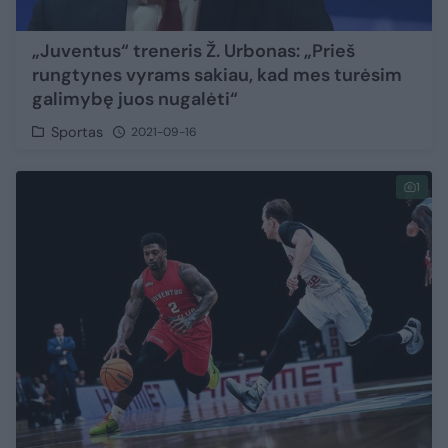
„Juventus“ treneris Ž. Urbonas: „Prieš
rungtynes vyrams sakiau, kad mes turėsim
galimybę juos nugalėti“
Sportas
2021-09-16
1