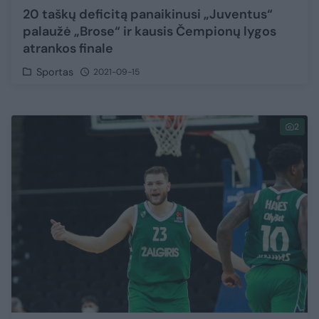
20 taškų deficitą panaikinusi „Juventus“
palaužė „Brose“ ir kausis Čempionų lygos
atrankos finale
Sportas
2021-09-15
2