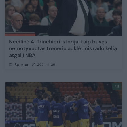
Neeilinė A. Trinchieri istorija: kaip buvęs
nemotyvuotas trenerio auklėtinis rado kelią
atgal į NBA
Sportas
2024-11-25
1