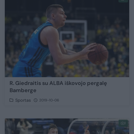
R. Giedraitis su ALBA iškovojo pergalę
Bamberge
Sportas
2019-10-06
1