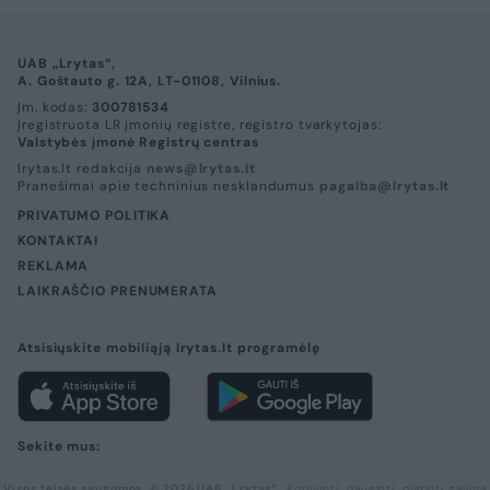
UAB „Lrytas“,
A. Goštauto g. 12A, LT-01108, Vilnius.
Įm. kodas:
300781534
Įregistruota LR įmonių registre, registro tvarkytojas:
Valstybės įmonė Registrų centras
lrytas.lt redakcija
news@lrytas.lt
Pranešimai apie techninius nesklandumus
pagalba@lrytas.lt
PRIVATUMO POLITIKA
KONTAKTAI
REKLAMA
LAIKRAŠČIO PRENUMERATA
Atsisiųskite mobiliąją lrytas.lt programėlę
Sekite mus:
Visos teisės saugomos. © 2026 UAB „Lrytas“.
Kopijuoti, dauginti, platinti galima