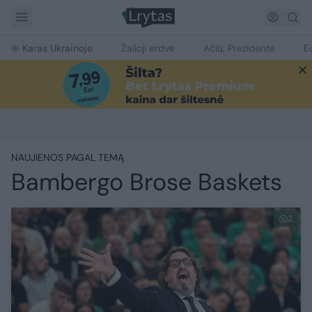
Karas Ukrainoje
Žalioji erdvė
Ačiū, Prezidente
E
NAUJIENOS PAGAL TEMĄ
Bambergo Brose Baskets
2