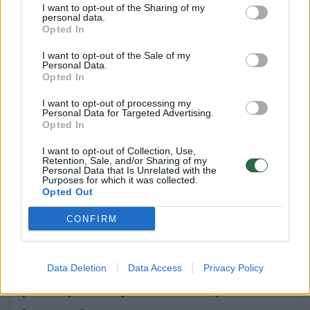
pirmąjį mačą
I want to opt-out of the Sharing of my
personal data.
Sportas
2020-06-19
Opted In
I want to opt-out of the Sale of my
Personal Data.
Opted In
3
I want to opt-out of processing my
Personal Data for Targeted Advertising.
Opted In
I want to opt-out of Collection, Use,
Retention, Sale, and/or Sharing of my
Personal Data that Is Unrelated with the
Purposes for which it was collected.
Opted Out
CONFIRM
Data Deletion
Data Access
Privacy Policy
Baimė Vokietijoje: šeši krepšinio klubai
prašosi į žemesnį šalies divizioną