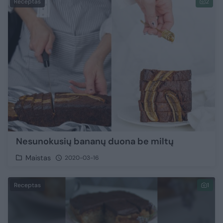
Receptas
2
Nesunokusių bananų duona be miltų
Maistas
2020-03-16
Receptas
1