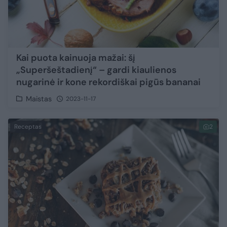
Kai puota kainuoja mažai: šį
„Superšeštadienį“ – gardi kiaulienos
nugarinė ir kone rekordiškai pigūs bananai
Maistas
2023-11-17
Receptas
2