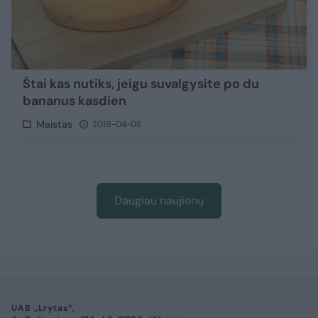
Štai kas nutiks, jeigu suvalgysite po du
bananus kasdien
Maistas
2019-04-05
Daugiau naujienų
UAB „Lrytas“,