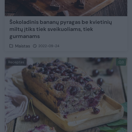
Šokoladinis bananų pyragas be kvietinių
miltų įtiks tiek sveikuoliams, tiek
gurmanams
Maistas
2022-09-24
Receptas
3