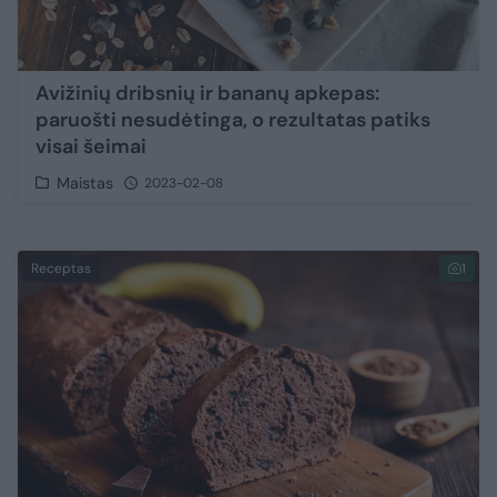
Avižinių dribsnių ir bananų apkepas:
paruošti nesudėtinga, o rezultatas patiks
visai šeimai
Maistas
2023-02-08
Receptas
1