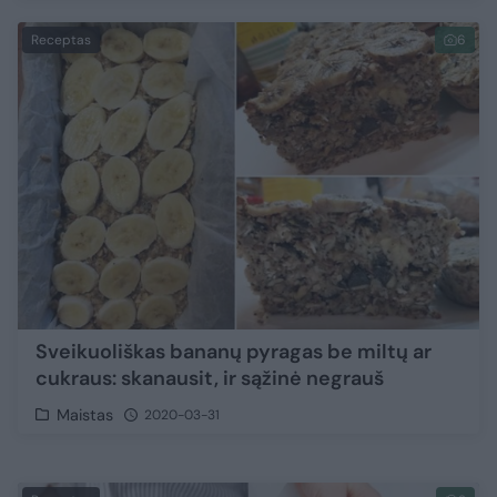
Receptas
6
Sveikuoliškas bananų pyragas be miltų ar
cukraus: skanausit, ir sąžinė negrauš
Maistas
2020-03-31