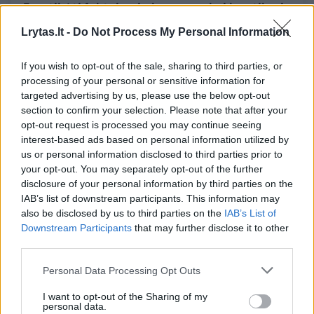
5 netikėti faktai apie bananus: kai kas tikrai
nustebins
Lrytas.lt -
Do Not Process My Personal Information
Maistas
2022-05-19
If you wish to opt-out of the sale, sharing to third parties, or
processing of your personal or sensitive information for
Receptas
1
targeted advertising by us, please use the below opt-out
section to confirm your selection. Please note that after your
opt-out request is processed you may continue seeing
interest-based ads based on personal information utilized by
us or personal information disclosed to third parties prior to
your opt-out. You may separately opt-out of the further
disclosure of your personal information by third parties on the
IAB’s list of downstream participants. This information may
also be disclosed by us to third parties on the
IAB’s List of
Downstream Participants
that may further disclose it to other
third parties.
Personal Data Processing Opt Outs
Apverstas bananų pyragas: pigu, gardu,
I want to opt-out of the Sharing of my
paprasta ir greita
personal data.