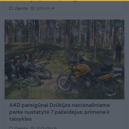
Gamta
2025-01-14
2
AAD pareigūnai Dzūkijos nacionaliniame
parke nustatytė 7 pažeidėjus: primena ir
taisykles
Gamta
2023-09-08