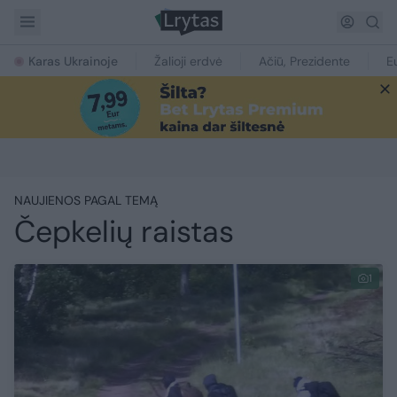
Karas Ukrainoje
Žalioji erdvė
Ačiū, Prezidente
E
NAUJIENOS PAGAL TEMĄ
Čepkelių raistas
1