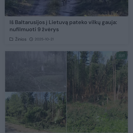
Iš Baltarusijos į Lietuvą pateko vilkų gauja:
nufilmuoti 9 žvėrys
Žinios
2025-10-21
11