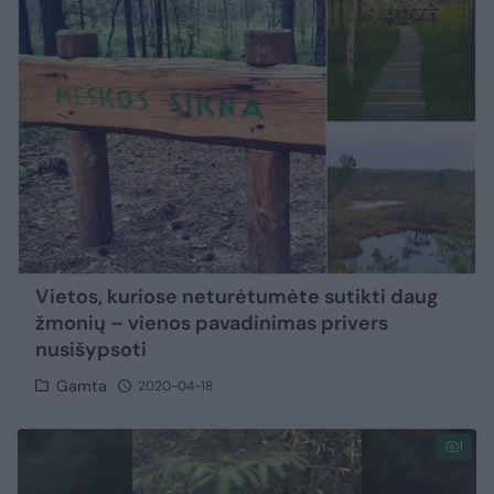
Vietos, kuriose neturėtumėte sutikti daug
žmonių – vienos pavadinimas privers
nusišypsoti
Gamta
2020-04-18
1