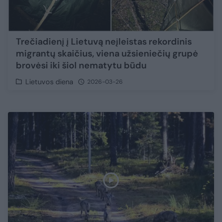
Trečiadienį į Lietuvą neįleistas rekordinis
migrantų skaičius, viena užsieniečių grupė
brovėsi iki šiol nematytu būdu
Lietuvos diena
2026-03-26