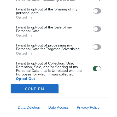
netikėtumą atrado Lietuvoje: „Tai matau
pirmą kartą“
I want to opt-out of the Sharing of my
personal data.
Žmonės
2025-04-24
Opted In
I want to opt-out of the Sale of my
Personal Data.
Opted In
2
I want to opt-out of processing my
Personal Data for Targeted Advertising.
Opted In
I want to opt-out of Collection, Use,
Retention, Sale, and/or Sharing of my
Personal Data that Is Unrelated with the
Purposes for which it was collected.
Opted Out
CONFIRM
Data Deletion
Data Access
Privacy Policy
Čepkelių raiste pasieniečiai fiksavo iš
Baltarusijos į Lietuvą atbėgusius 9 vilkus