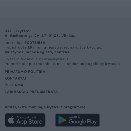
UAB „Lrytas“,
A. Goštauto g. 12A, LT-01108, Vilnius.
Įm. kodas:
300781534
Įregistruota LR įmonių registre, registro tvarkytojas:
Valstybės įmonė Registrų centras
lrytas.lt redakcija
news@lrytas.lt
Pranešimai apie techninius nesklandumus
pagalba@lrytas.lt
PRIVATUMO POLITIKA
KONTAKTAI
REKLAMA
LAIKRAŠČIO PRENUMERATA
Atsisiųskite mobiliąją lrytas.lt programėlę