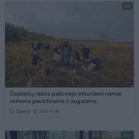
8
Čepkelių raisto pašonėje atkuriami namai
retiems paukščiams ir augalams
Gamta
2020-11-05
12