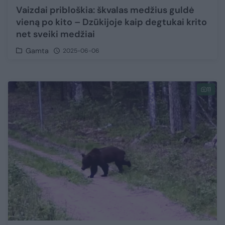
Vaizdai pribloškia: škvalas medžius guldė
vieną po kito – Dzūkijoje kaip degtukai krito
net sveiki medžiai
Gamta
2025-06-06
11