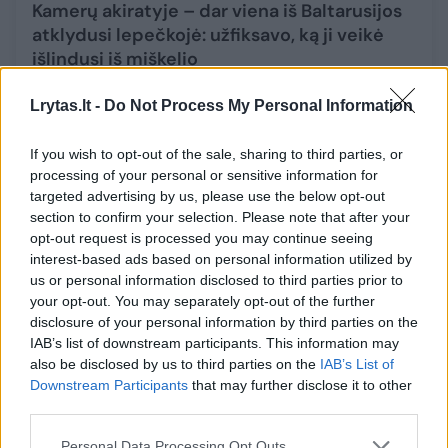
Kamerų akiratyje – dar viena iš Baltarusijos
atklydusi lepečkojė: užfiksavo, ką ji veikė
išlindusi iš miškelio
Gamta
2025-05-28
Lrytas.lt -
Do Not Process My Personal Information
10
If you wish to opt-out of the sale, sharing to third parties, or
processing of your personal or sensitive information for
targeted advertising by us, please use the below opt-out
section to confirm your selection. Please note that after your
opt-out request is processed you may continue seeing
interest-based ads based on personal information utilized by
us or personal information disclosed to third parties prior to
your opt-out. You may separately opt-out of the further
disclosure of your personal information by third parties on the
IAB’s list of downstream participants. This information may
also be disclosed by us to third parties on the
IAB’s List of
Downstream Participants
that may further disclose it to other
third parties.
Pasaulį apkeliavęs Vytaras Radzevičius
Personal Data Processing Opt Outs