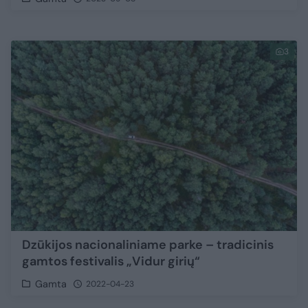
3
Dzūkijos nacionaliniame parke – tradicinis
gamtos festivalis „Vidur girių“
Gamta
2022-04-23