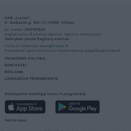
UAB „Lrytas“,
A. Goštauto g. 12A, LT-01108, Vilnius.
Įm. kodas:
300781534
Įregistruota LR įmonių registre, registro tvarkytojas:
Valstybės įmonė Registrų centras
lrytas.lt redakcija
news@lrytas.lt
Pranešimai apie techninius nesklandumus
pagalba@lrytas.lt
PRIVATUMO POLITIKA
KONTAKTAI
REKLAMA
LAIKRAŠČIO PRENUMERATA
Atsisiųskite mobiliąją lrytas.lt programėlę
Sekite mus: