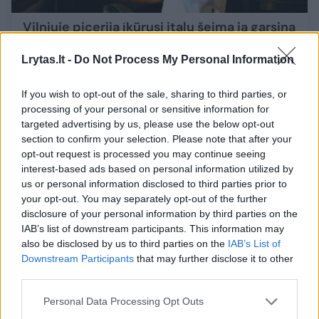
Vilniuje piceriją įkūrusi italų šeima ją garsina
toli už Lietuvos ribų
Lrytas.lt -
Do Not Process My Personal Information
Maistas
2022-08-27
If you wish to opt-out of the sale, sharing to third parties, or
3
processing of your personal or sensitive information for
targeted advertising by us, please use the below opt-out
section to confirm your selection. Please note that after your
opt-out request is processed you may continue seeing
interest-based ads based on personal information utilized by
us or personal information disclosed to third parties prior to
your opt-out. You may separately opt-out of the further
disclosure of your personal information by third parties on the
IAB’s list of downstream participants. This information may
also be disclosed by us to third parties on the
IAB’s List of
Downstream Participants
that may further disclose it to other
third parties.
Personal Data Processing Opt Outs
Vilniuje vieši pasaulio teniso legenda: