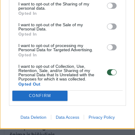
atvyko ne turistauti
I want to opt-out of the Sharing of my
personal data.
Žmonės
2021-11-12
Opted In
I want to opt-out of the Sale of my
Personal Data.
Opted In
10
I want to opt-out of processing my
Personal Data for Targeted Advertising.
Opted In
I want to opt-out of Collection, Use,
Retention, Sale, and/or Sharing of my
Personal Data that Is Unrelated with the
Purposes for which it was collected.
Opted Out
CONFIRM
Data Deletion
Data Access
Privacy Policy
E. Valančiūnienės gimtadieniui užsakytas
visas prabangus restoranas: šventė su
šeima ir bičiuliais