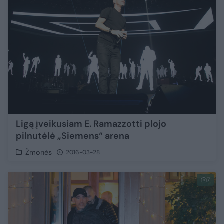
Ligą įveikusiam E. Ramazzotti plojo
pilnutėlė „Siemens“ arena
Žmonės
2016-03-28
7