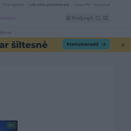
TV programa
Laikraščio prenumerata
Lrytas EN
Kontaktai
Premium
Prisijungti
lbimai
3