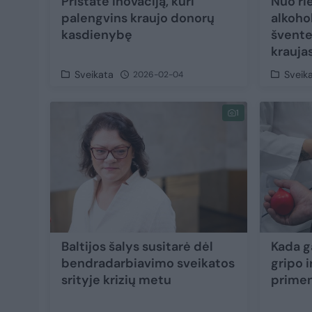
Pristatė inovaciją, kuri
Nuo ri
palengvins kraujo donorų
alkohol
kasdienybę
švente
krauja
Sveikata
Sveik
2026-02-04
1
Baltijos šalys susitarė dėl
Kada g
bendradarbiavimo sveikatos
gripo i
srityje krizių metu
primen