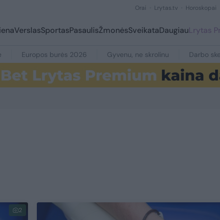
Orai
Lrytas.tv
Horoskopai
iena
Verslas
Sportas
Pasaulis
Žmonės
Sveikata
Daugiau
Lrytas 
e
Europos burės 2026
Gyvenu, ne skrolinu
Darbo ske
2