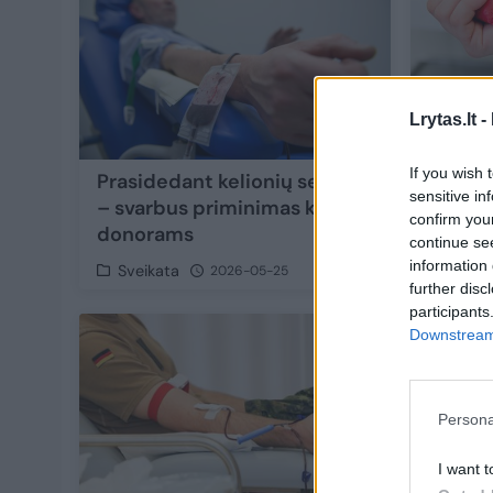
Lrytas.lt -
If you wish 
Prasidedant kelionių sezonui
Nuo ne
sensitive in
– svarbus priminimas kraujo
vakarėl
confirm you
donorams
prieš 
continue se
information 
Sveikata
Sveik
2026-05-25
further disc
participants
Downstream 
Persona
I want t