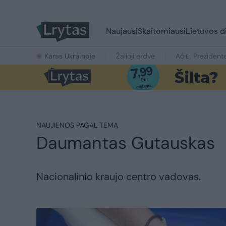
Naujausi
Skaitomiausi
Lietuvos d
Karas Ukrainoje
Žalioji erdvė
Ačiū, Prezident
NAUJIENOS PAGAL TEMĄ
Daumantas Gutauskas
Nacionalinio kraujo centro vadovas.