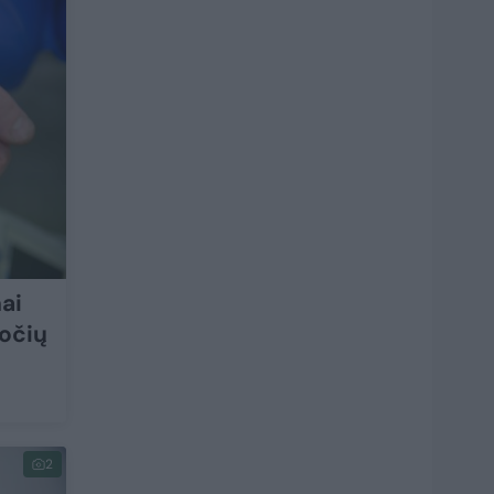
nai
uočių
2