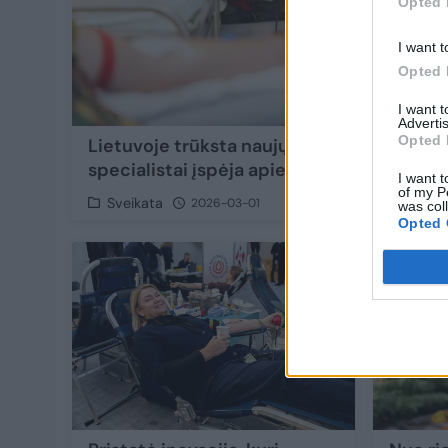
Opted 
I want t
Opted 
I want 
Advertis
Opted 
Lietuvoje trūksta naujų kraujo donorų:
specialistai įspėja apie augančią riziką
I want t
of my P
Sveikata
2026-03-01
was col
Opted 
4