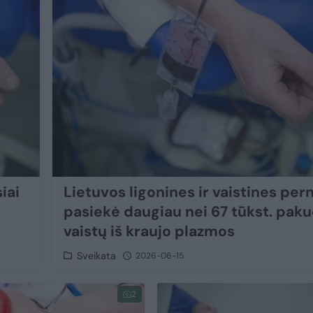
iai
Lietuvos ligonines ir vaistines per
pasiekė daugiau nei 67 tūkst. pak
vaistų iš kraujo plazmos
Sveikata
2026-06-15
2