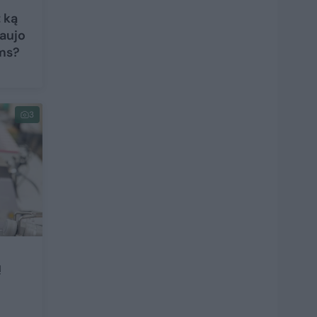
 ką
raujo
ams?
3
ų