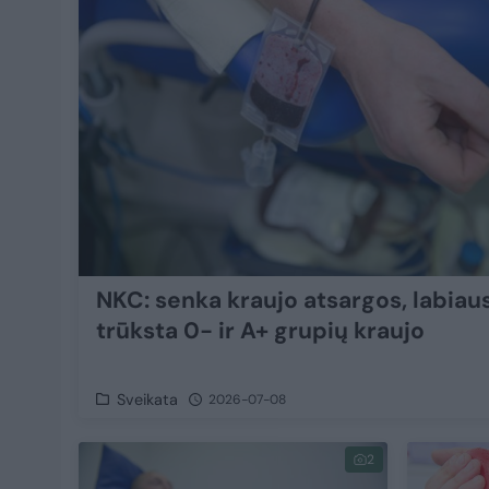
NKC: senka kraujo atsargos, labiaus
trūksta 0− ir A+ grupių kraujo
Sveikata
2026-07-08
2