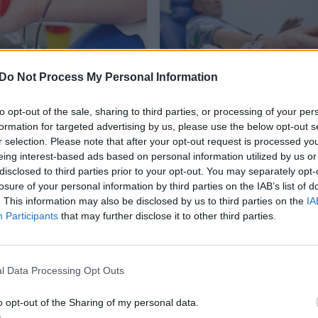
Do Not Process My Personal Information
to opt-out of the sale, sharing to third parties, or processing of your per
tinkamo maisto iki
Alergijų sezonas ir
formation for targeted advertising by us, please use the below opt-out s
ių: ko reikėtų vengti
donorystė: kada reikėt
r selection. Please note that after your opt-out request is processed y
kraujo donorystę?
atidėti kraujo aukojimą
eing interest-based ads based on personal information utilized by us or
disclosed to third parties prior to your opt-out. You may separately opt-
ata
Sveikata
2026-04-29
2026-03-25
losure of your personal information by third parties on the IAB’s list of
. This information may also be disclosed by us to third parties on the
IA
4
Participants
that may further disclose it to other third parties.
l Data Processing Opt Outs
o opt-out of the Sharing of my personal data.