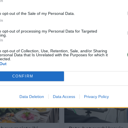
In
o opt-out of the Sale of my Personal Data.
In
to opt-out of processing my Personal Data for Targeted
ing.
In
Mažėja kraujo donorystės naujokų: kodėl
ateityje gali kilti problemų?
o opt-out of Collection, Use, Retention, Sale, and/or Sharing
ersonal Data that Is Unrelated with the Purposes for which it
Sveikata
2026-02-26
lected.
Out
2
CONFIRM
Data Deletion
Data Access
Privacy Policy