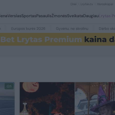
Orai
Lrytas.tv
Horoskopai
iena
Verslas
Sportas
Pasaulis
Žmonės
Sveikata
Daugiau
Lrytas 
e
Europos burės 2026
Gyvenu, ne skrolinu
Darbo ske
5