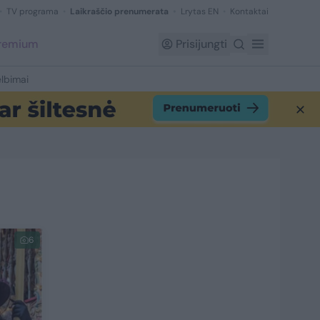
TV programa
Laikraščio prenumerata
Lrytas EN
Kontaktai
Premium
Prisijungti
lbimai
6