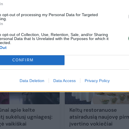
In
to opt-out of processing my Personal Data for Targeted
ing.
p
Atostogoms šiemet lietuviai pinigų netaš
In
išlaidos – kuklios
o opt-out of Collection, Use, Retention, Sale, and/or Sharing
ersonal Data that Is Unrelated with the Purposes for which it
Verslas
2020-07-17
lected.
Out
CONFIRM
Data Deletion
Data Access
Privacy Policy
ūnai apie kelte
Keltų restoranuose
tį sukėlusį ugniagesį:
atsiradusią naujovę pirm
ė vaikiškai
įvertino vokiečiai