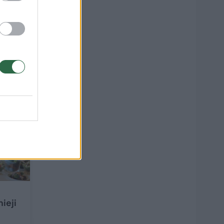
ko,
2
ieji