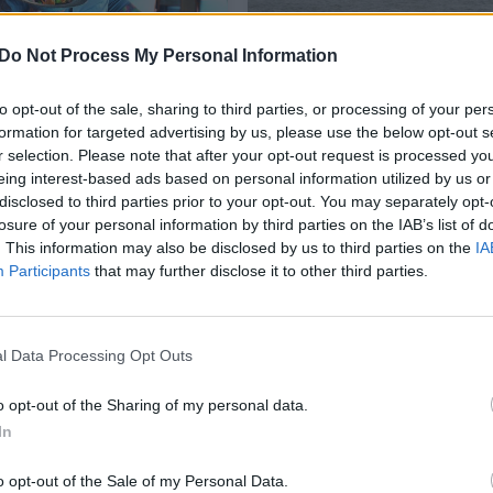
Do Not Process My Personal Information
se – D. Praspaliausko
Šiaurės jūroje – dar vie
as jūros įkvėptas
laivas su Lietuvos vėliav
to opt-out of the sale, sharing to third parties, or processing of your per
formation for targeted advertising by us, please use the below opt-out s
r selection. Please note that after your opt-out request is processed y
eing interest-based ads based on personal information utilized by us or
as
Verslas
2021-06-25
2021-04-20
disclosed to third parties prior to your opt-out. You may separately opt-
losure of your personal information by third parties on the IAB’s list of
. This information may also be disclosed by us to third parties on the
IA
3
Participants
that may further disclose it to other third parties.
l Data Processing Opt Outs
o opt-out of the Sharing of my personal data.
In
o opt-out of the Sale of my Personal Data.