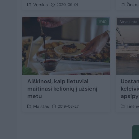
Verslas
Žinios
2020-05-01
10
Atnaujinta
Aiškinosi, kaip lietuviai
Uostam
maitinasi kelionių į užsienį
keleiv
metu
apsipy
Maistas
Lietu
2019-08-27