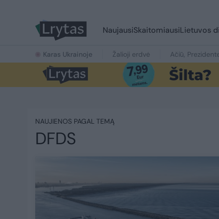
Naujausi
Skaitomiausi
Lietuvos d
Karas Ukrainoje
Žalioji erdvė
Ačiū, Prezident
NAUJIENOS PAGAL TEMĄ
DFDS