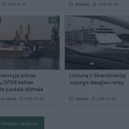
Maistas
2019-12-18
2019-09-06
3
iestyje pilnas
Lietuvą ir Skandinaviją
ių DFDS keltas
sujungs daugiau reisų
lė juodais dūmais
vos diena
Verslas
2019-07-29
2018-07-05
Daugiau naujienų