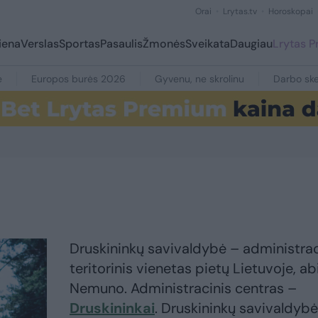
Orai
Lrytas.tv
Horoskopai
iena
Verslas
Sportas
Pasaulis
Žmonės
Sveikata
Daugiau
Lrytas 
e
Europos burės 2026
Gyvenu, ne skrolinu
Darbo ske
Druskininkų savivaldybė – administrac
teritorinis vienetas pietų Lietuvoje, a
Nemuno. Administracinis centras –
Druskininkai
. Druskininkų savivaldyb