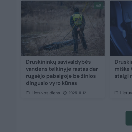
1
Druskininkų savivaldybės
Druski
vandens telkinyje rastas dar
miške t
rugsėjo pabaigoje be žinios
staigi 
dingusio vyro kūnas
Lietuvos diena
Lietu
2025-11-12