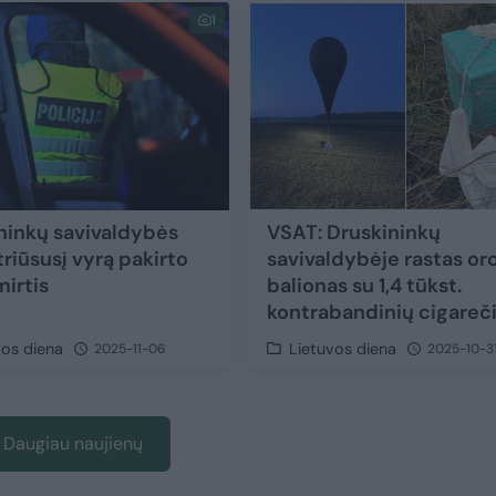
1
ninkų savivaldybės
VSAT: Druskininkų
riūsusį vyrą pakirto
savivaldybėje rastas or
mirtis
balionas su 1,4 tūkst.
kontrabandinių cigareč
vos diena
Lietuvos diena
2025-11-06
2025-10-3
Daugiau naujienų