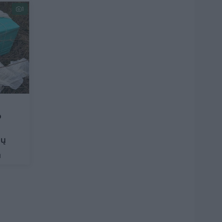
1
o
ių
1