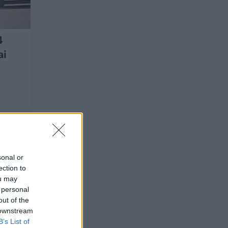
4
ai
4
sonal or
ection to
ou may
 personal
out of the
 downstream
B’s List of
nti už