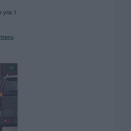
 yra: 1
 merų
1