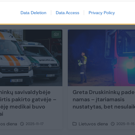
Būti druskininkiečiu – privilegija: verslas 
šimtus nuolaidų
Data Deletion
Data Access
Privacy Policy
Verslas
2025-12-10
1
ninkų savivaldybėje
Greta Druskininkų pade
irtis pakirto gatvėje –
namas – įtariamasis
ėję medikai buvo
nustatytas, bet nesulai
ai
vos diena
Lietuvos diena
2025-11-17
2025-11-15