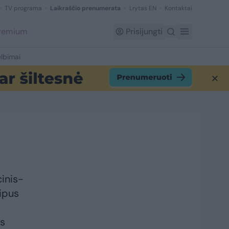
TV programa
Laikraščio prenumerata
Lrytas EN
Kontaktai
Premium
Prisijungti
lbimai
inis-
bipus
ės