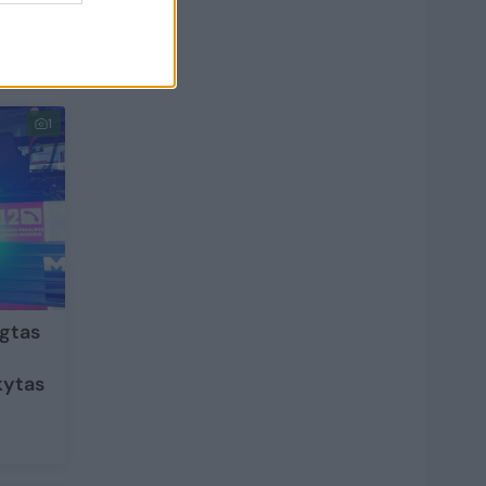
siūlo
1
gtas
kytas