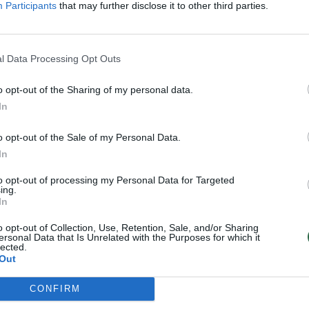
Participants
that may further disclose it to other third parties.
ldybėje smurtą patyrė
korupciją nuteistą
amečiai
Druskininkų merą R.
Malinauską
l Data Processing Opt Outs
vos diena
Lietuvos diena
2026-04-07
2026-02-
o opt-out of the Sharing of my personal data.
In
1
o opt-out of the Sale of my Personal Data.
In
to opt-out of processing my Personal Data for Targeted
ing.
In
o opt-out of Collection, Use, Retention, Sale, and/or Sharing
ersonal Data that Is Unrelated with the Purposes for which it
lected.
Out
CONFIRM