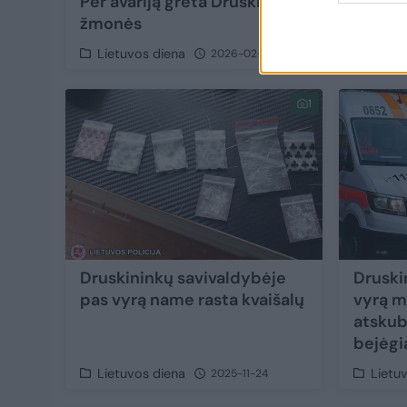
Per avariją greta Druskininkų nukentėjo 3
žmonės
Lietuvos diena
2026-02-02
1
Druskininkų savivaldybėje
Druski
pas vyrą name rasta kvaišalų
vyrą m
atskub
bejėgi
Lietuvos diena
Lietu
2025-11-24