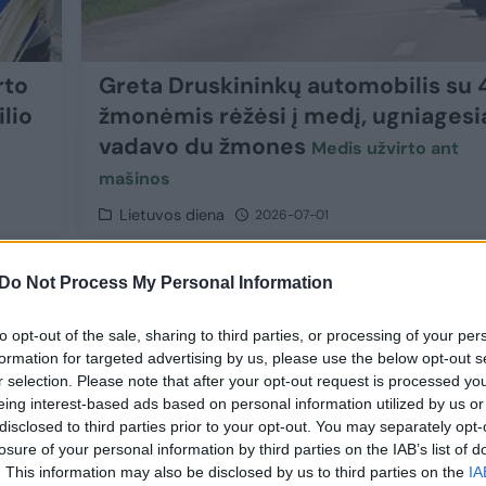
rto
Greta Druskininkų automobilis su 
lio
žmonėmis rėžėsi į medį, ugniagesi
vadavo du žmones
Medis užvirto ant
mašinos
Lietuvos diena
2026-07-01
1
Do Not Process My Personal Information
to opt-out of the sale, sharing to third parties, or processing of your per
formation for targeted advertising by us, please use the below opt-out s
r selection. Please note that after your opt-out request is processed y
eing interest-based ads based on personal information utilized by us or
disclosed to third parties prior to your opt-out. You may separately opt-
losure of your personal information by third parties on the IAB’s list of
. This information may also be disclosed by us to third parties on the
IA
e ir Druskininkų
Advokatas prašo išteisi