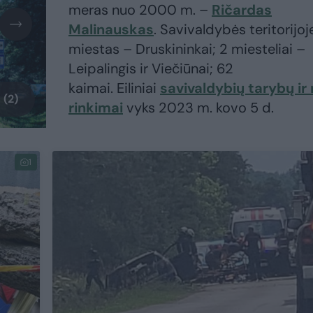
meras nuo 2000 m. –
Ričardas
Malinauskas
. Savivaldybės teritorijoje
miestas – Druskininkai; 2 miesteliai –
Leipalingis ir Viečiūnai; 62
kaimai. Eiliniai
savivaldybių tarybų ir
 (2)
rinkimai
vyks 2023 m. kovo 5 d.
1