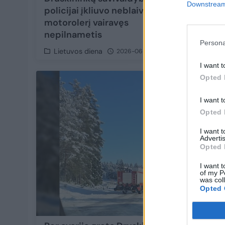
Downstream 
policijai įkliuvo neblaivus
saviva
motorolerį vairavęs
nepiln
nepilnametis
Persona
Lietuvos diena
Lietu
2026-06-11
I want t
Opted 
I want t
Opted 
I want 
Advertis
Opted 
I want t
of my P
was col
Opted 