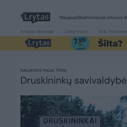
Naujausi
Skaitomiausi
Lietuvos d
Karas Ukrainoje
Žalioji erdvė
Ačiū, Prezident
NAUJIENOS PAGAL TEMĄ
Druskininkų savivaldybė