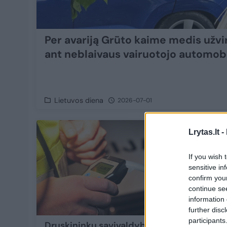
Per avariją Grūto kaime medis užvi
ant neblaivaus vairuotojo automobi
Lietuvos diena
2026-07-01
1
Lrytas.lt -
If you wish 
sensitive in
confirm you
continue se
information 
further disc
participants
Druskininkų savivaldybėje
Vilniuj