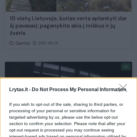
10 vietų Lietuvoje, kurias verta aplankyti dar
šį pavasarį: paganykite akis į miškus ir jų
žvėris
Gamta
2021-05-01
1
Lrytas.lt -
Do Not Process My Personal Information
If you wish to opt-out of the sale, sharing to third parties, or
processing of your personal or sensitive information for
targeted advertising by us, please use the below opt-out
section to confirm your selection. Please note that after your
opt-out request is processed you may continue seeing
interest-based ads based on personal information utilized by