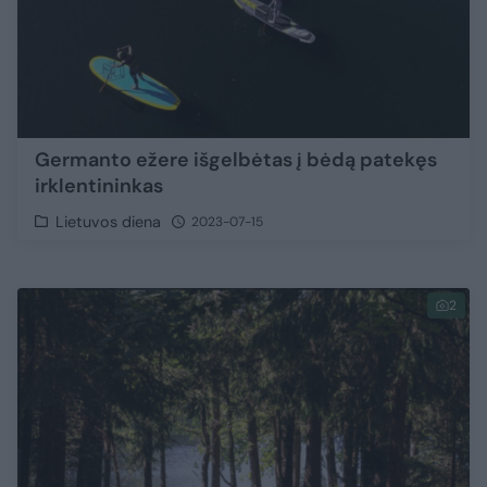
Germanto ežere išgelbėtas į bėdą patekęs
irklentininkas
Lietuvos diena
2023-07-15
2