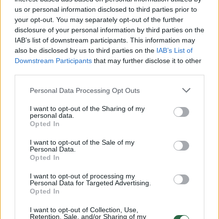
us or personal information disclosed to third parties prior to
your opt-out. You may separately opt-out of the further
Dėl kraupaus nusikaltimo kalinčiam vyrui –
disclosure of your personal information by third parties on the
teismo verdiktas: anksčiau išeiti į laisvę
IAB’s list of downstream participants. This information may
nepavyks
also be disclosed by us to third parties on the
IAB’s List of
Downstream Participants
that may further disclose it to other
Lietuvos diena
2019-07-25
third parties.
Personal Data Processing Opt Outs
5
I want to opt-out of the Sharing of my
personal data.
Opted In
I want to opt-out of the Sale of my
Personal Data.
Opted In
I want to opt-out of processing my
Personal Data for Targeted Advertising.
Opted In
I want to opt-out of Collection, Use,
Retention, Sale, and/or Sharing of my