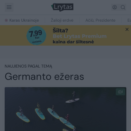
Karas Ukrainoje
Žalioji erdvė
Ačiū, Prezidente
E
NAUJIENOS PAGAL TEMĄ
Germanto ežeras
1