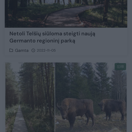
Netoli Telšių siūloma steigti naują
Germanto regioninį parką
Gamta
2022-11-05
18