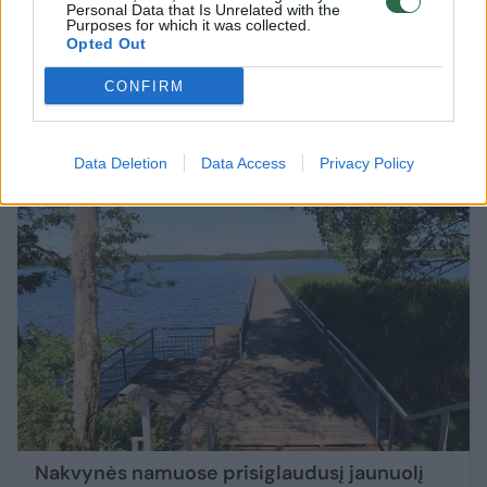
Personal Data that Is Unrelated with the
Atnaujintas žemaičių pamėgtas pažintinis
Purposes for which it was collected.
Opted Out
takas: savaitgalį – puikus metas aplankyti
Gamta
2019-05-10
CONFIRM
Data Deletion
Data Access
Privacy Policy
3
Nakvynės namuose prisiglaudusį jaunuolį