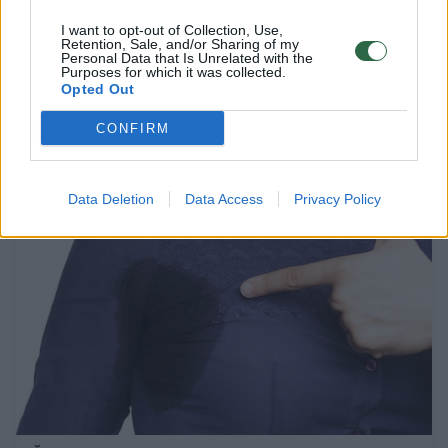
I want to opt-out of Collection, Use,
Paprasti būdai, kaip sumažinti pėdų
Retention, Sale, and/or Sharing of my
Personal Data that Is Unrelated with the
prakaitavimą
Purposes for which it was collected.
Opted Out
Sveikata
2018-11-04
CONFIRM
1
Data Deletion
Data Access
Privacy Policy