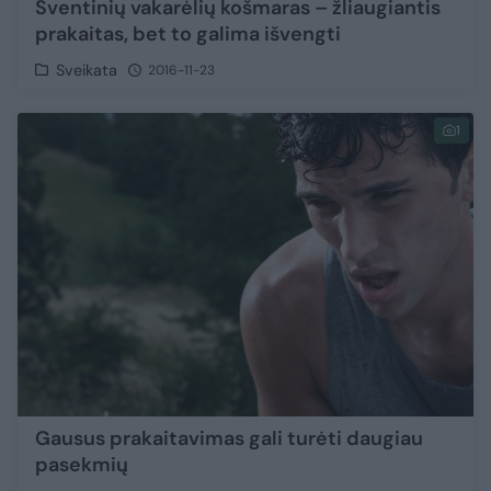
Šventinių vakarėlių košmaras – žliaugiantis
prakaitas, bet to galima išvengti
Sveikata
2016-11-23
1
Gausus prakaitavimas gali turėti daugiau
pasekmių