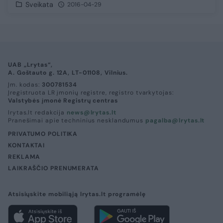
Sveikata
2016-04-29
UAB „Lrytas“,
A. Goštauto g. 12A, LT-01108, Vilnius.
Įm. kodas:
300781534
Įregistruota LR įmonių registre, registro tvarkytojas:
Valstybės įmonė Registrų centras
lrytas.lt redakcija
news@lrytas.lt
Pranešimai apie techninius nesklandumus
pagalba@lrytas.lt
PRIVATUMO POLITIKA
KONTAKTAI
REKLAMA
LAIKRAŠČIO PRENUMERATA
Atsisiųskite mobiliąją lrytas.lt programėlę