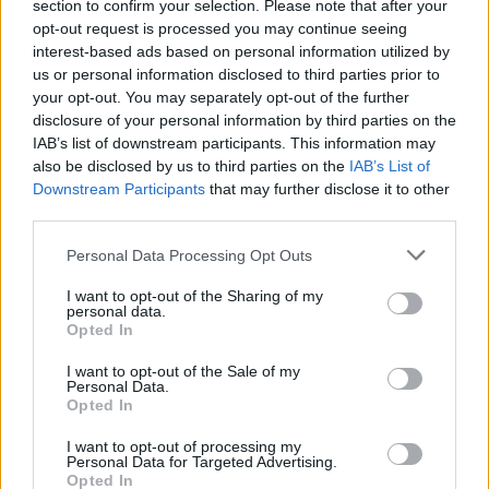
section to confirm your selection. Please note that after your
opt-out request is processed you may continue seeing
interest-based ads based on personal information utilized by
us or personal information disclosed to third parties prior to
your opt-out. You may separately opt-out of the further
Prakaituojate miego metu? Tai gali įspėti
disclosure of your personal information by third parties on the
apie rimtą ligą
IAB’s list of downstream participants. This information may
Sveikata
2023-02-19
also be disclosed by us to third parties on the
IAB’s List of
Downstream Participants
that may further disclose it to other
third parties.
2
Personal Data Processing Opt Outs
I want to opt-out of the Sharing of my
personal data.
Opted In
I want to opt-out of the Sale of my
Personal Data.
Opted In
I want to opt-out of processing my
Personal Data for Targeted Advertising.
Opted In