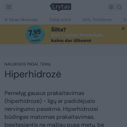
Karas Ukrainoje
Žalioji erdvė
Ačiū, Prezidente
E
NAUJIENOS PAGAL TEMĄ
Hiperhidrozė
Pernelyg gausus prakaitavimas
(hiperhidrozė) - ligų ar padidėjusio
nervingumo pasekmė. Hiperhidrozei
būdingas matomas prakaitavimas,
besitęsiantis ne mažiau pusę metų, be