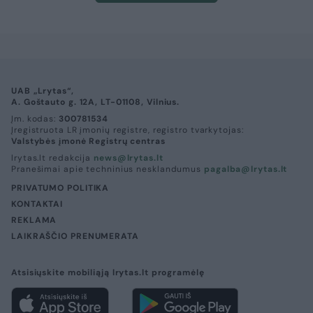
UAB „Lrytas“,
A. Goštauto g. 12A, LT-01108, Vilnius.
Įm. kodas:
300781534
Įregistruota LR įmonių registre, registro tvarkytojas:
Valstybės įmonė Registrų centras
lrytas.lt redakcija
news@lrytas.lt
Pranešimai apie techninius nesklandumus
pagalba@lrytas.lt
PRIVATUMO POLITIKA
KONTAKTAI
REKLAMA
LAIKRAŠČIO PRENUMERATA
Atsisiųskite mobiliąją lrytas.lt programėlę