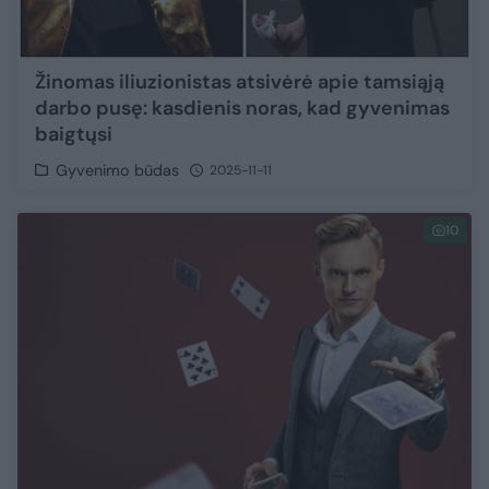
Žinomas iliuzionistas atsivėrė apie tamsiąją
darbo pusę: kasdienis noras, kad gyvenimas
baigtųsi
Gyvenimo būdas
2025-11-11
10