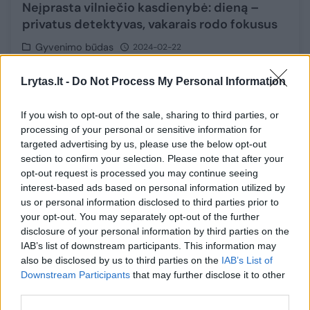
Neįprasta vilniečio kasdienybė: dieną –
privatus detektyvas, vakarais rodo fokusus
Gyvenimo būdas
2024-02-22
Lrytas.lt -
Do Not Process My Personal Information
26
If you wish to opt-out of the sale, sharing to third parties, or
processing of your personal or sensitive information for
targeted advertising by us, please use the below opt-out
section to confirm your selection. Please note that after your
opt-out request is processed you may continue seeing
interest-based ads based on personal information utilized by
us or personal information disclosed to third parties prior to
your opt-out. You may separately opt-out of the further
disclosure of your personal information by third parties on the
IAB’s list of downstream participants. This information may
also be disclosed by us to third parties on the
IAB’s List of
Downstream Participants
that may further disclose it to other
19-metis magas Alanas Gladkovas sužavėjo
third parties.
Dubajų: pusės milijono vertės projektas