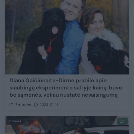
Diana Gaičiūnaitė-Dirmė prabilo apie
siaubingą eksperimento šaltyje kainą: buvo
be sąmonės, vėliau nustatė nevaisingumą
Žmonės
2023-01-13
Interviu
6