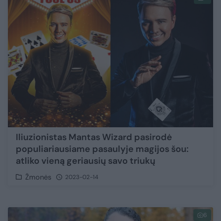
Iliuzionistas Mantas Wizard pasirodė
populiariausiame pasaulyje magijos šou:
atliko vieną geriausių savo triukų
Žmonės
2023-02-14
6