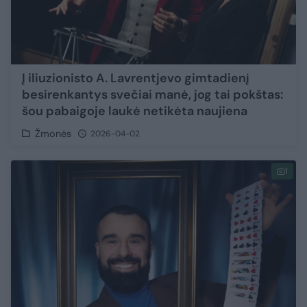
Į iliuzionisto A. Lavrentjevo gimtadienį
besirenkantys svečiai manė, jog tai pokštas:
šou pabaigoje laukė netikėta naujiena
Žmonės
2026-04-02
1