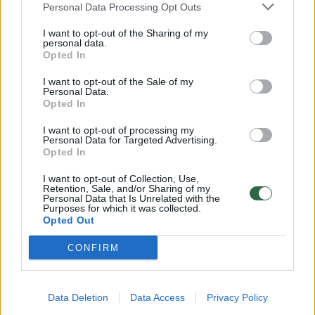
prieš tūkstantį žiūrovų
Personal Data Processing Opt Outs
Žmonės
2023-12-20
I want to opt-out of the Sharing of my
personal data.
Opted In
12
I want to opt-out of the Sale of my
Personal Data.
Opted In
I want to opt-out of processing my
Personal Data for Targeted Advertising.
Opted In
I want to opt-out of Collection, Use,
Retention, Sale, and/or Sharing of my
Personal Data that Is Unrelated with the
Purposes for which it was collected.
Opted Out
CONFIRM
Vienas žinomiausių iliuzionistų M. Petrikas
magiją kuria ir šeimoje, ir kelionėse
Data Deletion
Data Access
Privacy Policy