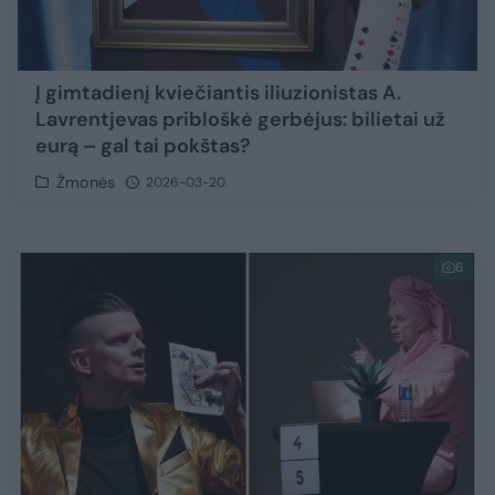
Į gimtadienį kviečiantis iliuzionistas A.
Lavrentjevas pribloškė gerbėjus: bilietai už
eurą – gal tai pokštas?
Žmonės
2026-03-20
6