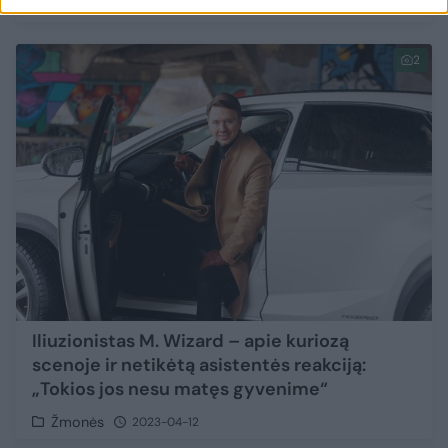
Stilius
2023-12-07
2
Iliuzionistas M. Wizard – apie kuriozą
scenoje ir netikėtą asistentės reakciją:
„Tokios jos nesu matęs gyvenime“
Žmonės
2023-04-12