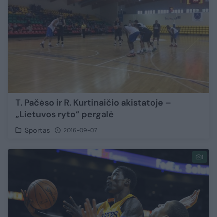
T. Pačėso ir R. Kurtinaičio akistatoje –
„Lietuvos ryto“ pergalė
Sportas
2016-09-07
1