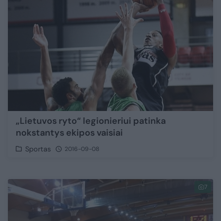
„Lietuvos ryto“ legionieriui patinka
nokstantys ekipos vaisiai
Sportas
2016-09-08
7