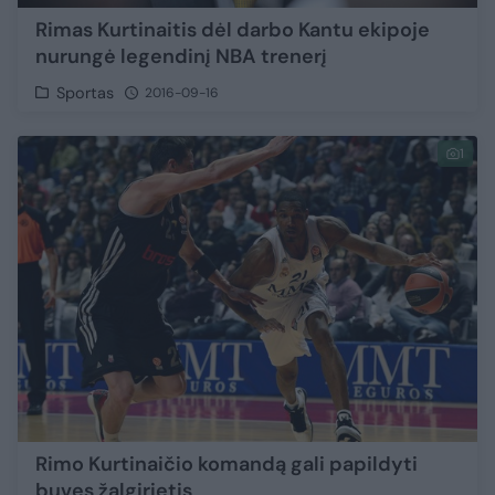
Rimas Kurtinaitis dėl darbo Kantu ekipoje
nurungė legendinį NBA trenerį
Sportas
2016-09-16
1
Rimo Kurtinaičio komandą gali papildyti
buvęs žalgirietis