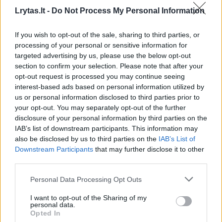
Lrytas.lt -
Do Not Process My Personal Information
1
If you wish to opt-out of the sale, sharing to third parties, or
processing of your personal or sensitive information for
targeted advertising by us, please use the below opt-out
section to confirm your selection. Please note that after your
opt-out request is processed you may continue seeing
interest-based ads based on personal information utilized by
us or personal information disclosed to third parties prior to
your opt-out. You may separately opt-out of the further
disclosure of your personal information by third parties on the
IAB’s list of downstream participants. This information may
also be disclosed by us to third parties on the
IAB’s List of
Downstream Participants
that may further disclose it to other
third parties.
Tomas Pačėsas Rimui Kurtinaičiui atkeršyti
neleido: vėl nugalėjo
Personal Data Processing Opt Outs
Sportas
2016-09-09
I want to opt-out of the Sharing of my
personal data.
Opted In