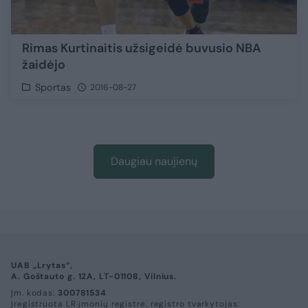
Rimas Kurtinaitis užsigeidė buvusio NBA
žaidėjo
Sportas
2016-08-27
Daugiau naujienų
UAB „Lrytas“,
A. Goštauto g. 12A, LT-01108, Vilnius.
Įm. kodas:
300781534
Įregistruota LR įmonių registre, registro tvarkytojas: