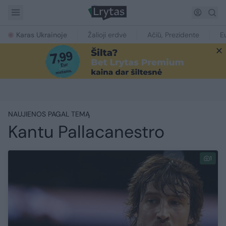
Karas Ukrainoje
Žalioji erdvė
Ačiū, Prezidente
E
NAUJIENOS PAGAL TEMĄ
Kantu Pallacanestro
1