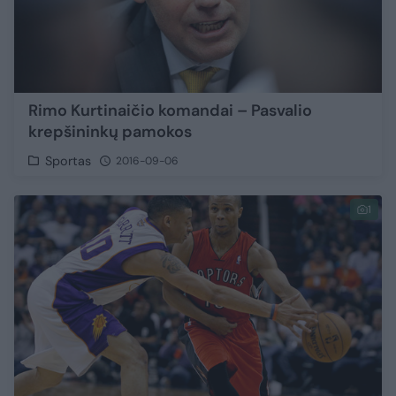
Rimo Kurtinaičio komandai – Pasvalio
krepšininkų pamokos
Sportas
2016-09-06
1