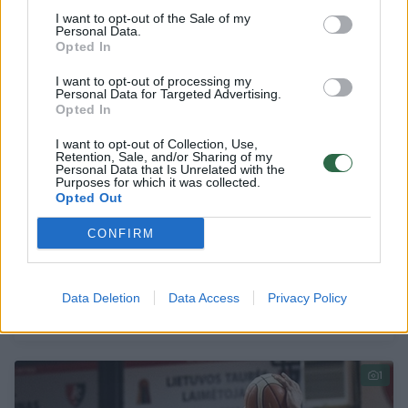
1
I want to opt-out of the Sale of my
Personal Data.
Opted In
I want to opt-out of processing my
Personal Data for Targeted Advertising.
Opted In
I want to opt-out of Collection, Use,
Retention, Sale, and/or Sharing of my
Personal Data that Is Unrelated with the
Purposes for which it was collected.
Opted Out
CONFIRM
R. Kurtinaitis – apie J.Kazlauską, rinktinę ir
darbą Kantu klube
Data Deletion
Data Access
Privacy Policy
Sportas
2016-09-08
1