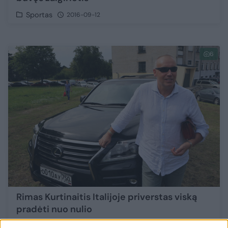
Sportas
2016-09-12
6
Rimas Kurtinaitis Italijoje priverstas viską
pradėti nuo nulio
Sportas
2016-09-12