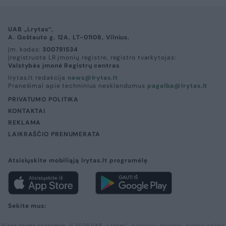
UAB „Lrytas“,
A. Goštauto g. 12A, LT-01108, Vilnius.
Įm. kodas:
300781534
Įregistruota LR įmonių registre, registro tvarkytojas:
Valstybės įmonė Registrų centras
lrytas.lt redakcija
news@lrytas.lt
Pranešimai apie techninius nesklandumus
pagalba@lrytas.lt
PRIVATUMO POLITIKA
KONTAKTAI
REKLAMA
LAIKRAŠČIO PRENUMERATA
Atsisiųskite mobiliąją lrytas.lt programėlę
Sekite mus:
Visos teisės saugomos. © 2026 UAB „Lrytas“.
Kopijuoti, dauginti, platinti galima