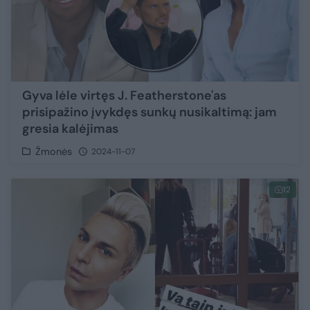
Gyva lėle virtęs J. Featherstone'as
prisipažino įvykdęs sunkų nusikaltimą: jam
gresia kalėjimas
Žmonės
2024-11-07
12