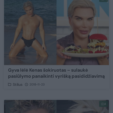
Gyva lėlė Kenas šokiruotas – sulaukė
pasiūlymo panaikinti vyrišką pasididžiavimą
Stilius
2018-11-23
4