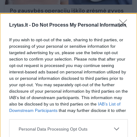
Po gausybės operacijų iškilo grėsmė gyvos
lėlės Keno sveikatai: „Aš bijau“
Lrytas.lt -
Do Not Process My Personal Information
Žmonės
2019-10-07
If you wish to opt-out of the sale, sharing to third parties, or
9
processing of your personal or sensitive information for
targeted advertising by us, please use the below opt-out
section to confirm your selection. Please note that after your
opt-out request is processed you may continue seeing
interest-based ads based on personal information utilized by
us or personal information disclosed to third parties prior to
your opt-out. You may separately opt-out of the further
disclosure of your personal information by third parties on the
IAB’s list of downstream participants. This information may
also be disclosed by us to third parties on the
IAB’s List of
Downstream Participants
that may further disclose it to other
third parties.
Personal Data Processing Opt Outs
Lietuviškasis Kenas ryžosi dar vienam