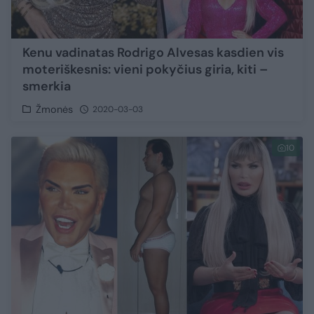
Kenu vadinatas Rodrigo Alvesas kasdien vis
moteriškesnis: vieni pokyčius giria, kiti –
smerkia
Žmonės
2020-03-03
10