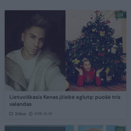
4
Lietuviškasis Kenas įžiebė eglutę: puošė tris
valandas
Stilius
2018-12-10
5