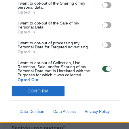
išvaizdos pokyčiui
I want to opt-out of the Sharing of my
personal data.
Stilius
2019-02-07
Opted In
I want to opt-out of the Sale of my
Personal Data.
Opted In
10
I want to opt-out of processing my
Personal Data for Targeted Advertising.
Opted In
I want to opt-out of Collection, Use,
Retention, Sale, and/or Sharing of my
Personal Data that Is Unrelated with the
Purposes for which it was collected.
Opted Out
CONFIRM
Data Deletion
Data Access
Privacy Policy
Grožio procedūromis išgarsėjęs
lietuviškasis Kenas ruošiasi vestuvėms:
„Santykiuose nudegu“