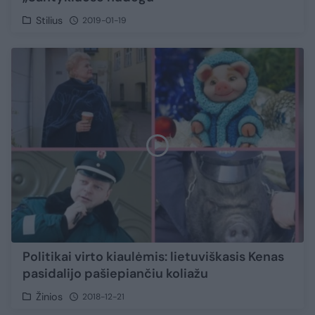
Stilius
2019-01-19
Politikai virto kiaulėmis: lietuviškasis Kenas
pasidalijo pašiepiančiu koliažu
Žinios
2018-12-21