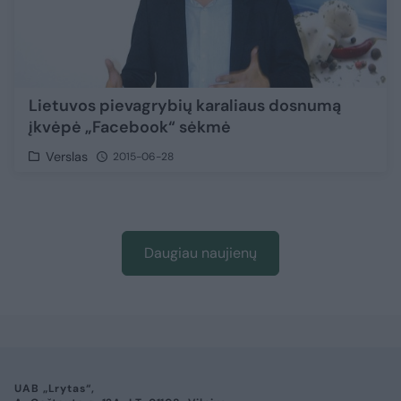
Lietuvos pievagrybių karaliaus dosnumą
įkvėpė „Facebook“ sėkmė
Verslas
2015-06-28
Daugiau naujienų
UAB „Lrytas“,