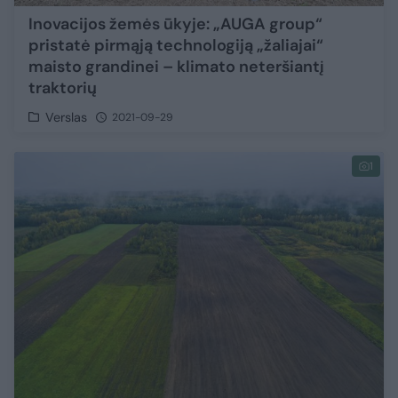
Inovacijos žemės ūkyje: „AUGA group“
pristatė pirmąją technologiją „žaliajai“
maisto grandinei – klimato neteršiantį
traktorių
Verslas
2021-09-29
1