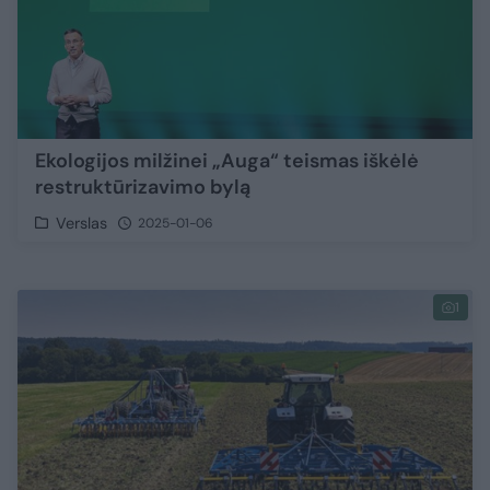
Ekologijos milžinei „Auga“ teismas iškėlė
restruktūrizavimo bylą
Verslas
2025-01-06
1