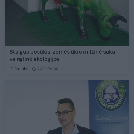
Staigus posūkis: žemės ūkio milžinė suka
vairą link ekologijos
Verslas
2015-06-30
1