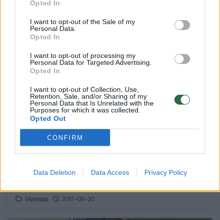
Opted In
I want to opt-out of the Sale of my
Personal Data.
3
Opted In
I want to opt-out of processing my
Personal Data for Targeted Advertising.
Opted In
I want to opt-out of Collection, Use,
Retention, Sale, and/or Sharing of my
Personal Data that Is Unrelated with the
Purposes for which it was collected.
Opted Out
CONFIRM
Lietuviai prasimušė – gavo europinius
Data Deletion
Data Access
Privacy Policy
ekologinio ūkininkavimo sertifikatus
Verslas
2017-08-30