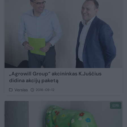
„Agrowill Group“ akcininkas K.Juščius
didina akcijų paketą
Verslas
2016-09-12
16