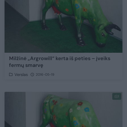
Milžinė „Argrowill“ kerta iš peties – įveiks
fermų smarvę
Verslas
2016-05-19
1