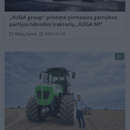
„AUGA group“ pristatė pirmosios gamybos
partijos hibridinį traktorių „AUGA M1“
Mūsų žemė
2023-02-08
1