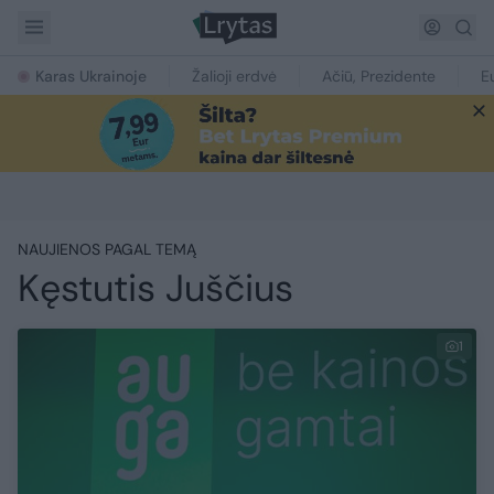
Karas Ukrainoje
Žalioji erdvė
Ačiū, Prezidente
E
NAUJIENOS PAGAL TEMĄ
Kęstutis Juščius
1