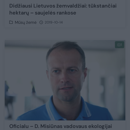
Didžiausi Lietuvos žemvaldžiai: tūkstančiai
hektarų – saujelės rankose
Mūsų žemė
2019-10-14
1
Oficialu – D. Misiūnas vadovaus ekologijai