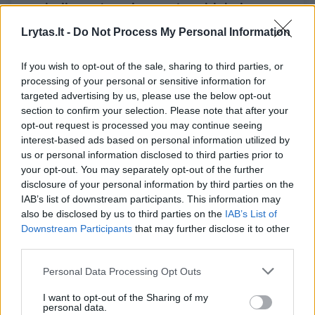
neabejingos įmonių grupės valdybai
Verslas
2019-06-19
Lrytas.lt -
Do Not Process My Personal Information
If you wish to opt-out of the sale, sharing to third parties, or
1
processing of your personal or sensitive information for
targeted advertising by us, please use the below opt-out
section to confirm your selection. Please note that after your
opt-out request is processed you may continue seeing
interest-based ads based on personal information utilized by
us or personal information disclosed to third parties prior to
your opt-out. You may separately opt-out of the further
disclosure of your personal information by third parties on the
IAB’s list of downstream participants. This information may
also be disclosed by us to third parties on the
IAB’s List of
Downstream Participants
that may further disclose it to other
third parties.
K. Juščius: nesiekiame įsigyti žemių ir
Personal Data Processing Opt Outs
didinti dirbamo ploto ūkininkų sąskaita
I want to opt-out of the Sharing of my
Verslas
personal data.
2018-07-15