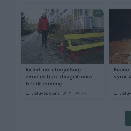
1
Išskirtinė istorija: kaip
Kaune 
žmonės būrė daugiabučio
vyras 
bendruomenę
Lietuvos diena
Lietu
2015-03-07