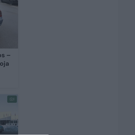
os –
uoja
1