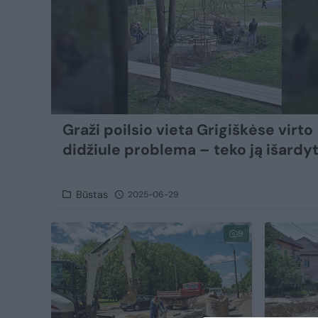
Graži poilsio vieta Grigiškėse virto
didžiule problema – teko ją išardyt
Būstas
2025-06-29
9