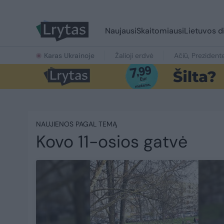
Naujausi
Skaitomiausi
Lietuvos d
Karas Ukrainoje
Žalioji erdvė
Ačiū, Prezident
NAUJIENOS PAGAL TEMĄ
Kovo 11-osios gatvė