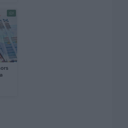
1
nors
ma