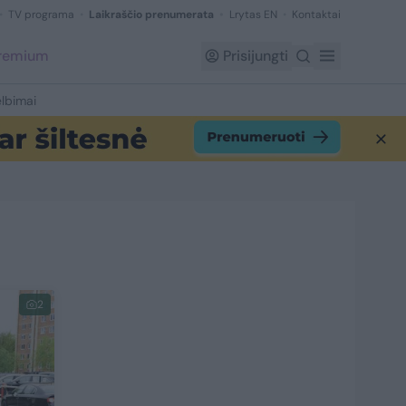
TV programa
Laikraščio prenumerata
Lrytas EN
Kontaktai
Premium
Prisijungti
lbimai
2