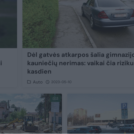
Dėl gatvės atkarpos šalia gimnazij
i
kauniečių nerimas: vaikai čia rizik
kasdien
Auto
2023-05-10
3