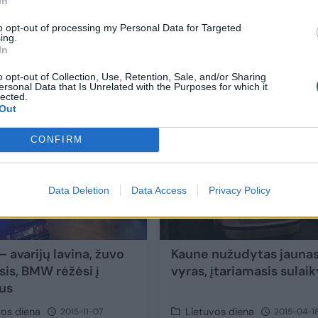
In
to opt-out of processing my Personal Data for Targeted
ir
Kaune vėl dūzgia pjūklai – kas iškils medž
ing.
In
vietoje?
o opt-out of Collection, Use, Retention, Sale, and/or Sharing
Gamta
2016-09-09
ersonal Data that Is Unrelated with the Purposes for which it
lected.
Out
1
CONFIRM
Data Deletion
Data Access
Privacy Policy
 avarijų lavina, žuvo
Kaune nužudytas jauna
sis, BMW rėžėsi į
vyras, įtariamasis sulai
rus
vos diena
Lietuvos diena
2015-11-07
2015-04-1