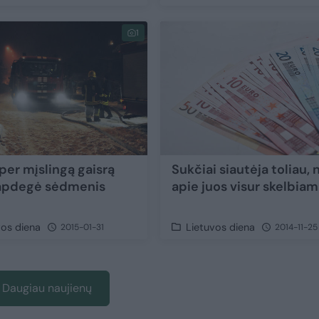
1
per mįslingą gaisrą
Sukčiai siautėja toliau, 
apdegė sėdmenis
apie juos visur skelbia
vos diena
Lietuvos diena
2015-01-31
2014-11-25
Daugiau naujienų