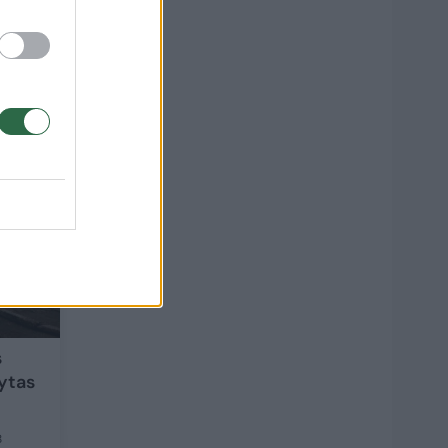
ių
1
s
kytas
8