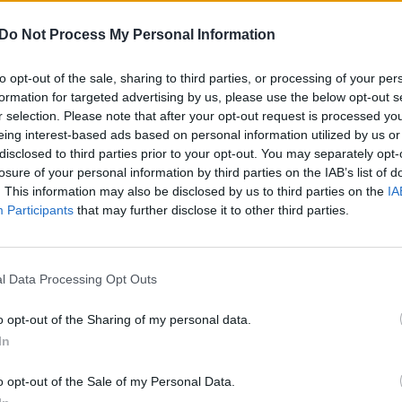
Do Not Process My Personal Information
kai pribloškė –
Apmokestintos aikštelė
to opt-out of the sale, sharing to third parties, or processing of your per
 gatvę Grigiškėse
Kaune sukėlė painiavos
formation for targeted advertising by us, please use the below opt-out s
ė vos ne metams
r selection. Please note that after your opt-out request is processed y
eing interest-based ads based on personal information utilized by us or
Auto
2019-06-02
2019-04-20
disclosed to third parties prior to your opt-out. You may separately opt-
losure of your personal information by third parties on the IAB’s list of
1
. This information may also be disclosed by us to third parties on the
IA
Participants
that may further disclose it to other third parties.
l Data Processing Opt Outs
o opt-out of the Sharing of my personal data.
In
o opt-out of the Sale of my Personal Data.