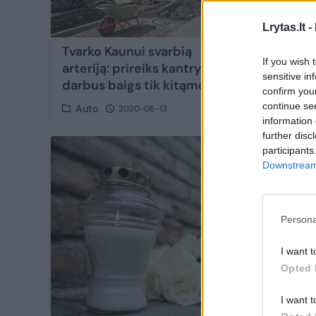
Lrytas.lt -
Tvarko Kaunui svarbią
Kelinin
If you wish 
arteriją: prireiks kantrybės –
trumpą
sensitive in
darbus baigs tik kitąmet
išraus
confirm you
continue se
Auto
Auto
2020-06-13
information 
further disc
participants
Downstream 
Persona
I want t
Opted 
I want t