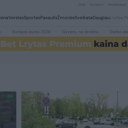
Orai
Lrytas.tv
Horoskopai
iena
Verslas
Sportas
Pasaulis
Žmonės
Sveikata
Daugiau
Lrytas 
e
Europos burės 2026
Gyvenu, ne skrolinu
Darbo ske
2