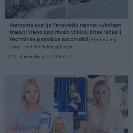
Kuriozinė avarija Panevėžio rajone: vykstant
traukti vieno apvirtusio vilkiko, kitas rėžėsi į
techninės pagalbos automobilį
Per nepilną
parą – dvi didžiulės spūstys
Lietuvos diena
2026-02-14
19