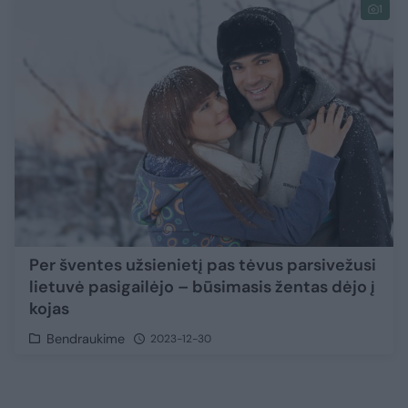
1
Per šventes užsienietį pas tėvus parsivežusi
lietuvė pasigailėjo – būsimasis žentas dėjo į
kojas
Bendraukime
2023-12-30