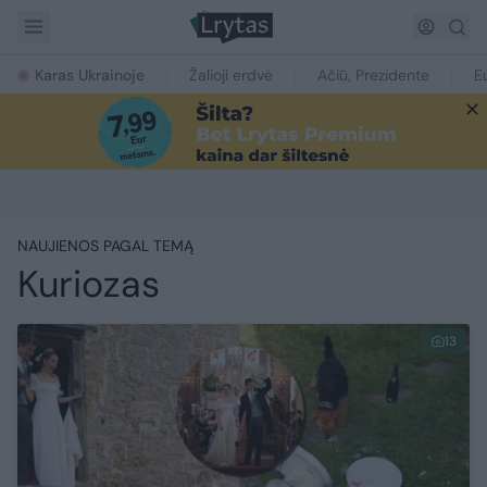
Karas Ukrainoje
Žalioji erdvė
Ačiū, Prezidente
E
NAUJIENOS PAGAL TEMĄ
Kuriozas
13