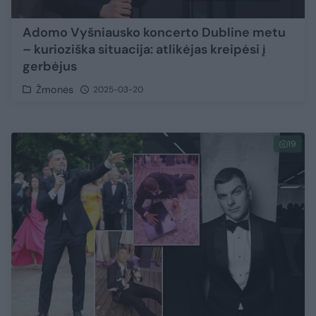
Adomo Vyšniausko koncerto Dubline metu
– kurioziška situacija: atlikėjas kreipėsi į
gerbėjus
Žmonės
2025-03-20
19