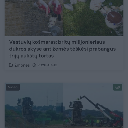
Vestuvių košmaras: britų milijonieriaus
dukros akyse ant žemės tėškėsi prabangus
trijų aukštų tortas
Žmonės
2026-07-10
Video
1