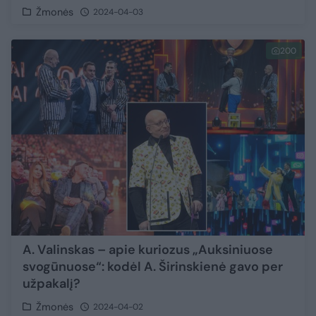
Žmonės
2024-04-03
200
A. Valinskas – apie kuriozus „Auksiniuose
svogūnuose“: kodėl A. Širinskienė gavo per
užpakalį?
Žmonės
2024-04-02