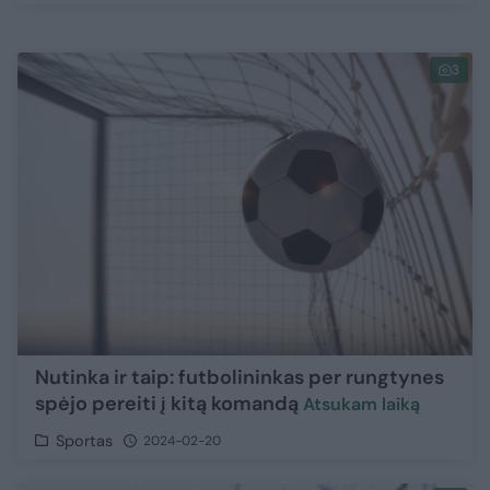
3
Nutinka ir taip: futbolininkas per rungtynes
spėjo pereiti į kitą komandą
Atsukam laiką
Sportas
2024-02-20