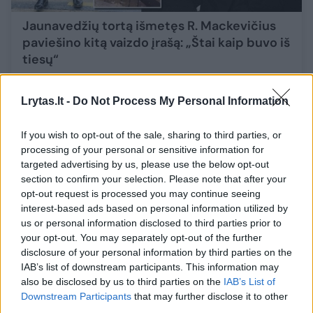
Jaunavedžių tortą išmetęs R. Mackevičius
paviešino kitą vaizdo įrašą: „Štai kaip buvo iš
tiesų“
Žmonės
2024-08-10
Lrytas.lt -
Do Not Process My Personal Information
2
If you wish to opt-out of the sale, sharing to third parties, or
processing of your personal or sensitive information for
targeted advertising by us, please use the below opt-out
section to confirm your selection. Please note that after your
opt-out request is processed you may continue seeing
interest-based ads based on personal information utilized by
us or personal information disclosed to third parties prior to
your opt-out. You may separately opt-out of the further
disclosure of your personal information by third parties on the
IAB’s list of downstream participants. This information may
also be disclosed by us to third parties on the
IAB’s List of
Downstream Participants
that may further disclose it to other
third parties.