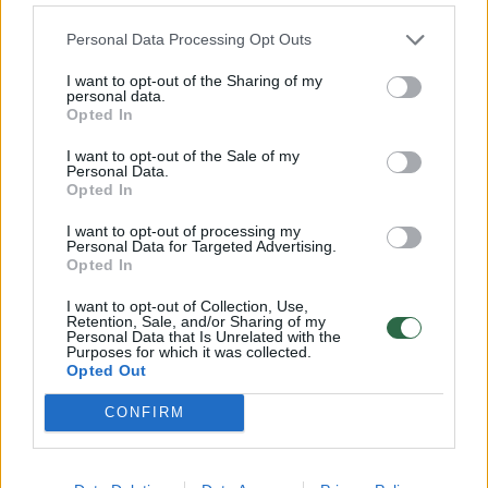
Kurioziškos istorijos – iš pirmų lūpų: kaip
įkaušęs kritikas slėpėsi nuo aktoriaus
Personal Data Processing Opt Outs
Kultūra
2024-07-21
I want to opt-out of the Sharing of my
personal data.
Opted In
1
I want to opt-out of the Sale of my
Personal Data.
Opted In
I want to opt-out of processing my
Personal Data for Targeted Advertising.
Opted In
I want to opt-out of Collection, Use,
Retention, Sale, and/or Sharing of my
Personal Data that Is Unrelated with the
Purposes for which it was collected.
Opted Out
CONFIRM
Tokio gimtadienio britas nepamirš dar ilgai:
vietoj Barselonos atsidūrė Kaune