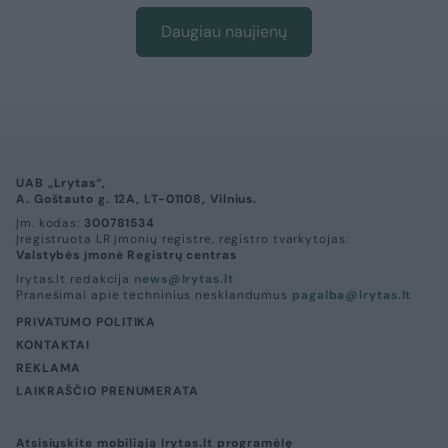
Daugiau naujienų
UAB „Lrytas“,
A. Goštauto g. 12A, LT-01108, Vilnius.
Įm. kodas:
300781534
Įregistruota LR įmonių registre, registro tvarkytojas:
Valstybės įmonė Registrų centras
lrytas.lt redakcija
news@lrytas.lt
Pranešimai apie techninius nesklandumus
pagalba@lrytas.lt
PRIVATUMO POLITIKA
KONTAKTAI
REKLAMA
LAIKRAŠČIO PRENUMERATA
Atsisiųskite mobiliąją lrytas.lt programėlę