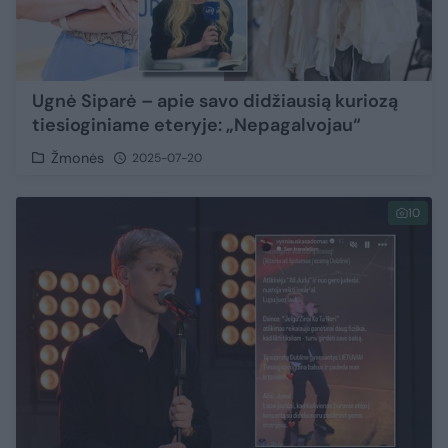
Ugnė Siparė – apie savo didžiausią kuriozą
tiesioginiame eteryje: „Nepagalvojau“
Žmonės
2025-07-20
10