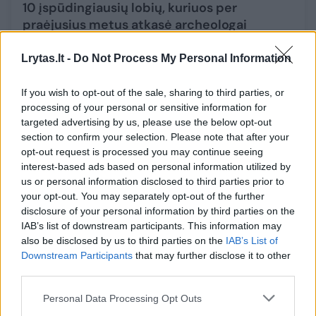
10 įspūdingiausių lobių, kuriuos per
praėjusius metus atkasė archeologai
Mokslas ir IT
2024-01-02
Lrytas.lt -
Do Not Process My Personal Information
41
If you wish to opt-out of the sale, sharing to third parties, or
processing of your personal or sensitive information for
targeted advertising by us, please use the below opt-out
section to confirm your selection. Please note that after your
opt-out request is processed you may continue seeing
interest-based ads based on personal information utilized by
us or personal information disclosed to third parties prior to
your opt-out. You may separately opt-out of the further
disclosure of your personal information by third parties on the
IAB’s list of downstream participants. This information may
also be disclosed by us to third parties on the
IAB’s List of
Downstream Participants
that may further disclose it to other
third parties.
Šalies muziejai šeštadienio naktį atvėrė
Personal Data Processing Opt Outs
slapčiausias savo kerteles