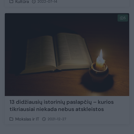
Kultūra
2022-07-14
5
13 didžiausių istorinių paslapčių – kurios
tikriausiai niekada nebus atskleistos
Mokslas ir IT
2021-12-27