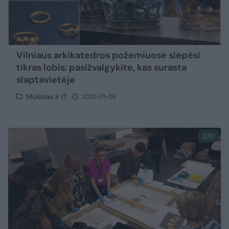
Vilniaus arkikatedros požemiuose slėpėsi
tikras lobis: pasižvalgykite, kas surasta
slaptavietėje
Mokslas ir IT
2025-01-06
10