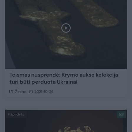
Teismas nusprendė: Krymo aukso kolekcija
turi būti perduota Ukrainai
Žinios
2021-10-26
Papildyta
1