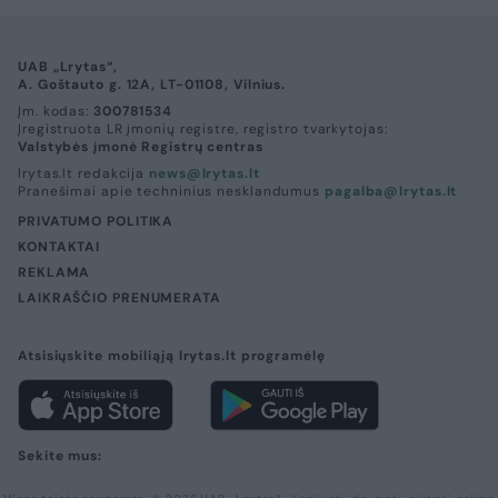
UAB „Lrytas“,
A. Goštauto g. 12A, LT-01108, Vilnius.
Įm. kodas:
300781534
Įregistruota LR įmonių registre, registro tvarkytojas:
Valstybės įmonė Registrų centras
lrytas.lt redakcija
news@lrytas.lt
Pranešimai apie techninius nesklandumus
pagalba@lrytas.lt
PRIVATUMO POLITIKA
KONTAKTAI
REKLAMA
LAIKRAŠČIO PRENUMERATA
Atsisiųskite mobiliąją lrytas.lt programėlę
Sekite mus: