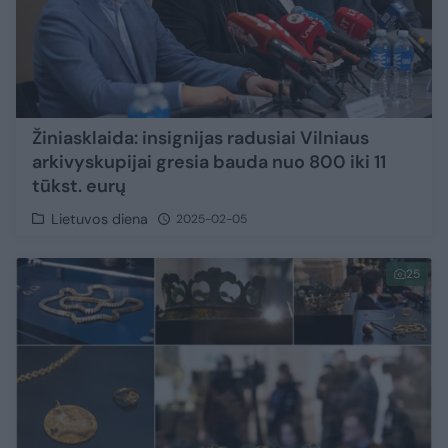
Žiniasklaida: insignijas radusiai Vilniaus
arkivyskupijai gresia bauda nuo 800 iki 11
tūkst. eurų
Lietuvos diena
2025-02-05
25