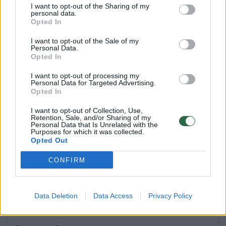
I want to opt-out of the Sharing of my
Kultūra
2023-05-13
personal data.
Opted In
I want to opt-out of the Sale of my
5
Personal Data.
Opted In
I want to opt-out of processing my
Personal Data for Targeted Advertising.
Opted In
I want to opt-out of Collection, Use,
Retention, Sale, and/or Sharing of my
Personal Data that Is Unrelated with the
Purposes for which it was collected.
Opted Out
CONFIRM
Tarp Vilniaus Šv. Stepono gatvės radinių –
Data Deletion
Data Access
Privacy Policy
Žygimanto Augusto laikų monetos ir
keramikos šukės