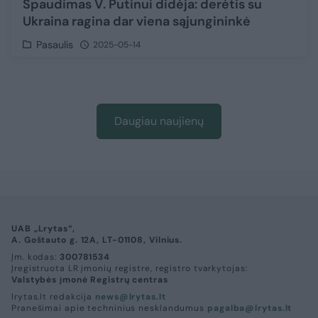
Spaudimas V. Putinui didėja: derėtis su
Ukraina ragina dar viena sąjungininkė
Pasaulis
2025-05-14
Daugiau naujienų
UAB „Lrytas“,
A. Goštauto g. 12A, LT-01108, Vilnius.
Įm. kodas:
300781534
Įregistruota LR įmonių registre, registro tvarkytojas:
Valstybės įmonė Registrų centras
lrytas.lt redakcija
news@lrytas.lt
Pranešimai apie techninius nesklandumus
pagalba@lrytas.lt