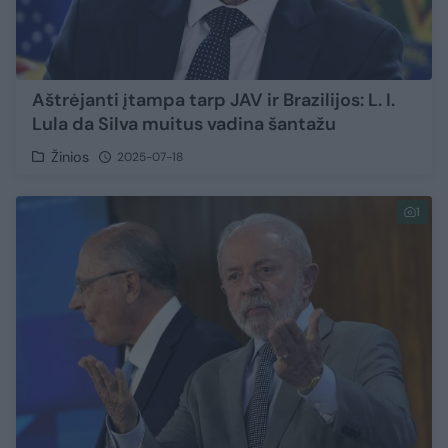
Aštrėjanti įtampa tarp JAV ir Brazilijos: L. I.
Lula da Silva muitus vadina šantažu
Žinios
2025-07-18
1