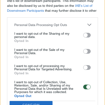
IAB’s list of downstream participants. This information may
also be disclosed by us to third parties on the
IAB’s List of
Downstream Participants
that may further disclose it to other
third parties.
Personal Data Processing Opt Outs
I want to opt-out of the Sharing of my
personal data.
Opted In
80-metis Brazilijos prezidentas pareiškė
I want to opt-out of the Sale of my
kitąmet sieksiantis ketvirtosios kadencijos
Personal Data.
Opted In
Pasaulis
2025-10-23
I want to opt-out of processing my
Personal Data for Targeted Advertising.
Opted In
1
I want to opt-out of Collection, Use,
Retention, Sale, and/or Sharing of my
Personal Data that Is Unrelated with the
Purposes for which it was collected.
Opted Out