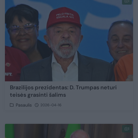
1
Brazilijos prezidentas: D. Trumpas neturi
teisės grasinti šalims
Pasaulis
2026-04-16
1