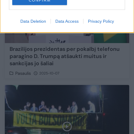
CONFIRM
Data Deletion
Data Access
Privacy Policy
Brazilijos prezidentas per pokalbį telefonu
paragino D. Trumpą atšaukti muitus ir
sankcijas jo šaliai
Pasaulis
2025-10-07