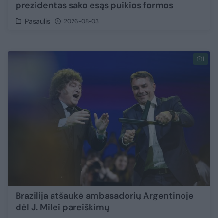
prezidentas sako esąs puikios formos
Pasaulis
2026-08-03
1
Brazilija atšaukė ambasadorių Argentinoje
dėl J. Milei pareiškimų