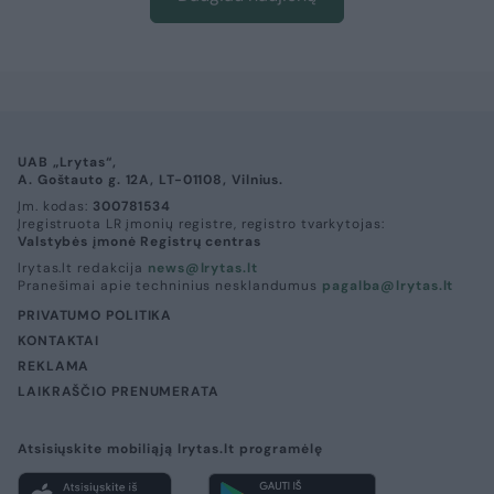
UAB „Lrytas“,
A. Goštauto g. 12A, LT-01108, Vilnius.
Įm. kodas:
300781534
Įregistruota LR įmonių registre, registro tvarkytojas:
Valstybės įmonė Registrų centras
lrytas.lt redakcija
news@lrytas.lt
Pranešimai apie techninius nesklandumus
pagalba@lrytas.lt
PRIVATUMO POLITIKA
KONTAKTAI
REKLAMA
LAIKRAŠČIO PRENUMERATA
Atsisiųskite mobiliąją lrytas.lt programėlę