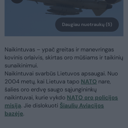
Daugiau nuotraukų (5)
Naikintuvas – ypač greitas ir manevringas
kovinis orlaivis, skirtas oro mūšiams ir taikinių
sunaikinimui.
Naikintuvai svarbūs Lietuvos apsaugai. Nuo
2004 metų, kai Lietuva tapo
NATO
nare,
šalies oro erdvę saugo sąjungininkų
naikintuvai, kurie vykdo
NATO oro policijos
misiją
. Jie dislokuoti
Šiaulių Aviacijos
bazėje
.