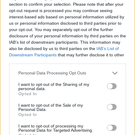
section to confirm your selection. Please note that after your
opt-out request is processed you may continue seeing
interest-based ads based on personal information utilized by
us or personal information disclosed to third parties prior to
your opt-out. You may separately opt-out of the further
disclosure of your personal information by third parties on the
Maskva frontui paruošė naują savo geriausių
IAB’s list of downstream participants. This information may
naikintuvų partiją
also be disclosed by us to third parties on the
IAB’s List of
Mokslas ir IT
Downstream Participants
that may further disclose it to other
2026-05-26
third parties.
1
Personal Data Processing Opt Outs
I want to opt-out of the Sharing of my
personal data.
Opted In
I want to opt-out of the Sale of my
Personal Data.
Opted In
I want to opt-out of processing my
Personal Data for Targeted Advertising.