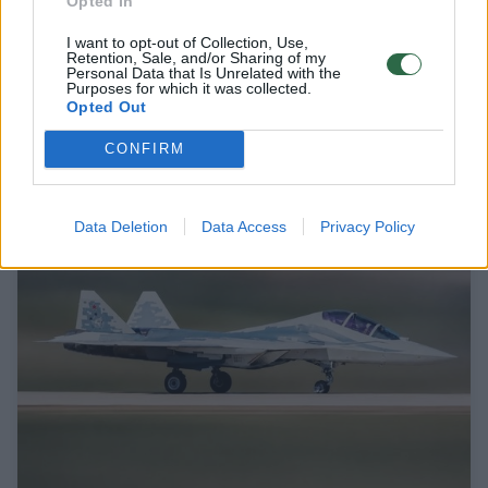
Opted In
I want to opt-out of Collection, Use,
Retention, Sale, and/or Sharing of my
Pakistanas Saudo Arabijoje dislokavo
Personal Data that Is Unrelated with the
Purposes for which it was collected.
naikintuvus ir 8 tūkst. karių
Opted Out
Pasaulis
2026-05-18
CONFIRM
1
Data Deletion
Data Access
Privacy Policy