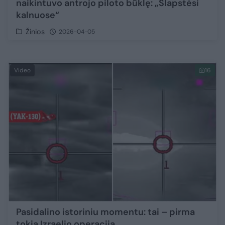
naikintuvo antrojo piloto būklę: „Slapstėsi
kalnuose“
Žinios
2026-04-05
Video
16
Pasidalino istoriniu momentu: tai – pirma
tokia Izraelio operacija