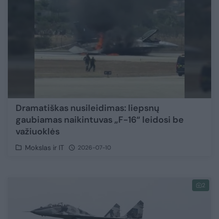
Dramatiškas nusileidimas: liepsnų
gaubiamas naikintuvas „F-16“ leidosi be
važiuoklės
Mokslas ir IT
2026-07-10
2