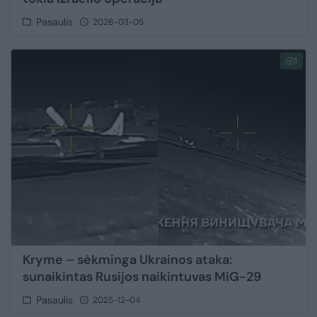
Pasaulis
2026-03-05
1
Kryme – sėkminga Ukrainos ataka:
sunaikintas Rusijos naikintuvas MiG-29
Pasaulis
2025-12-04