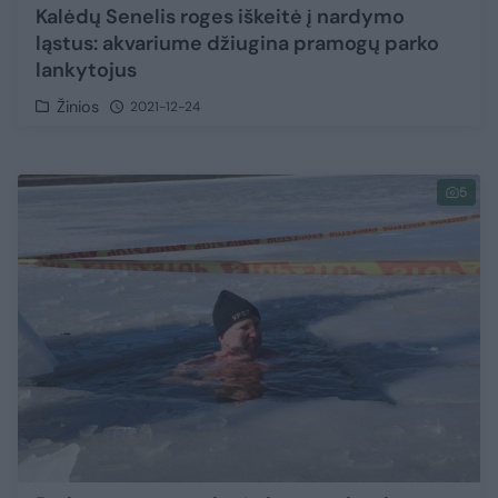
Kalėdų Senelis roges iškeitė į nardymo
ląstus: akvariume džiugina pramogų parko
lankytojus
Žinios
2021-12-24
5