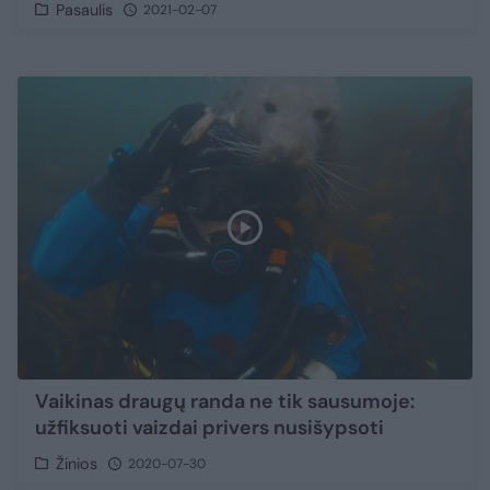
Pasaulis
2021-02-07
Vaikinas draugų randa ne tik sausumoje:
užfiksuoti vaizdai privers nusišypsoti
Žinios
2020-07-30