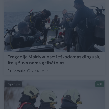
Tragedija Maldyvuose: ieškodamas dingusių
italų žuvo naras gelbėtojas
Pasaulis
2026-05-16
Papildyta
6