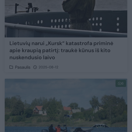
Lietuvių narui „Kursk“ katastrofa priminė
apie kraupią patirtį: traukė kūnus iš kito
nuskendusio laivo
Pasaulis
2025-08-12
6