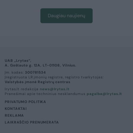
Daugiau naujienų
UAB „Lrytas“,
A. Goštauto g. 12A, LT-01108, Vilnius.
Įm. kodas:
300781534
Įregistruota LR įmonių registre, registro tvarkytojas:
Valstybės įmonė Registrų centras
lrytas.lt redakcija
news@lrytas.lt
Pranešimai apie techninius nesklandumus
pagalba@lrytas.lt
PRIVATUMO POLITIKA
KONTAKTAI
REKLAMA
LAIKRAŠČIO PRENUMERATA