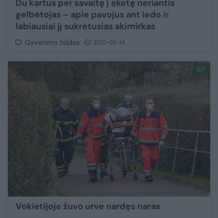
Du kartus per savaitę į eketę neriantis
gelbėtojas – apie pavojus ant ledo ir
labiausiai jį sukrėtusias akimirkas
Gyvenimo būdas
2021-03-14
1
Vokietijoje žuvo urve nardęs naras