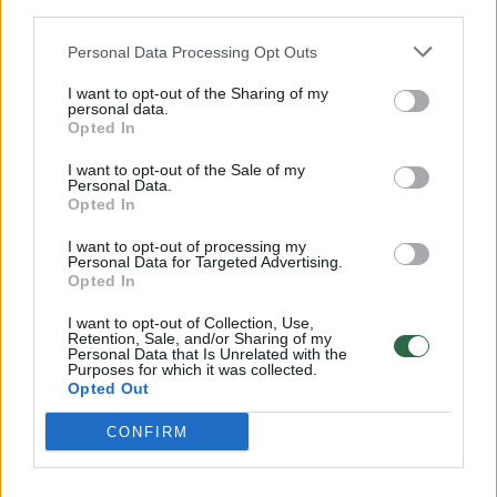
third parties.
Personal Data Processing Opt Outs
Skenduolių po ledu ieškantis ugniagesys:
I want to opt-out of the Sharing of my
personal data.
„Romantikos šiame darbe nėra“
Opted In
Lietuvos diena
2023-01-06
I want to opt-out of the Sale of my
Personal Data.
Opted In
1
I want to opt-out of processing my
Personal Data for Targeted Advertising.
Opted In
I want to opt-out of Collection, Use,
Retention, Sale, and/or Sharing of my
Personal Data that Is Unrelated with the
Purposes for which it was collected.
Opted Out
CONFIRM