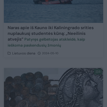
Naras apie iš Kauno iki Kaliningrado srities
nuplaukusį studentės kūną: „Neeilinis
atvejis“
Patyręs gelbėtojas atskleidė, kaip
ieškoma paskendusių žmonių
Lietuvos diena
2024-05-10
3