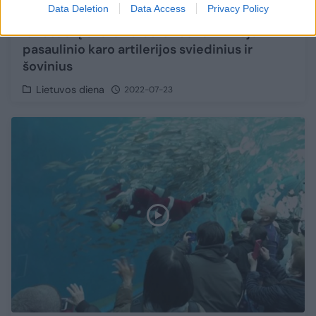
Data Deletion
Data Access
Privacy Policy
Iš Kašučių ežero naras ištraukė Antrojo
pasaulinio karo artilerijos sviedinius ir
šovinius
Lietuvos diena
2022-07-23