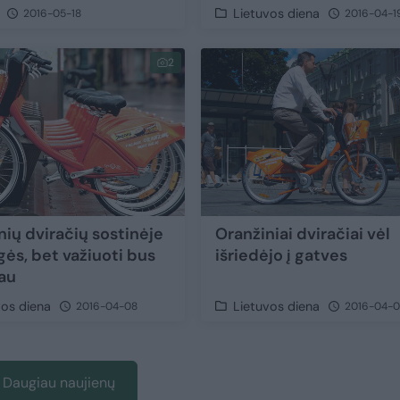
Lietuvos diena
2016-05-18
2016-04-1
2
nių dviračių sostinėje
Oranžiniai dviračiai vėl
ės, bet važiuoti bus
išriedėjo į gatves
au
vos diena
Lietuvos diena
2016-04-08
2016-04-0
Daugiau naujienų