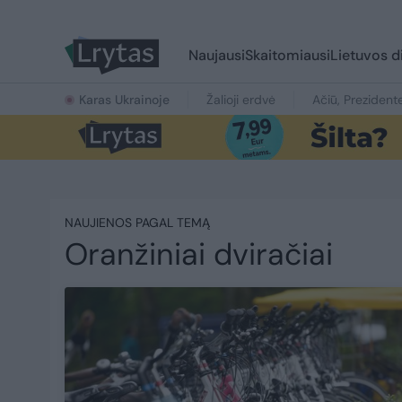
Naujausi
Skaitomiausi
Lietuvos d
Karas Ukrainoje
Žalioji erdvė
Ačiū, Prezident
NAUJIENOS PAGAL TEMĄ
Oranžiniai dviračiai