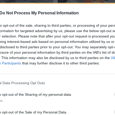
Do Not Process My Personal Information
ečių elgesys priminė
Oranžiniai dviračiai dži
irmąjį oranžinių
ne visus vilniečius:
to opt-out of the sale, sharing to third parties, or processing of your per
ų fiasko
„Jaučiamės nuskriausti
formation for targeted advertising by us, please use the below opt-out s
r selection. Please note that after your opt-out request is processed y
eing interest-based ads based on personal information utilized by us or
Bendraukime
2018-07-11
2018-04-24
disclosed to third parties prior to your opt-out. You may separately opt-
losure of your personal information by third parties on the IAB’s list of
. This information may also be disclosed by us to third parties on the
IA
3
Participants
that may further disclose it to other third parties.
l Data Processing Opt Outs
o opt-out of the Sharing of my personal data.
In
o opt-out of the Sale of my Personal Data.