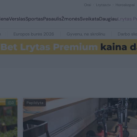
Orai
Lrytas.tv
Horoskopai
iena
Verslas
Sportas
Pasaulis
Žmonės
Sveikata
Daugiau
Lrytas 
e
Europos burės 2026
Gyvenu, ne skrolinu
Darbo ske
3
Papildyta