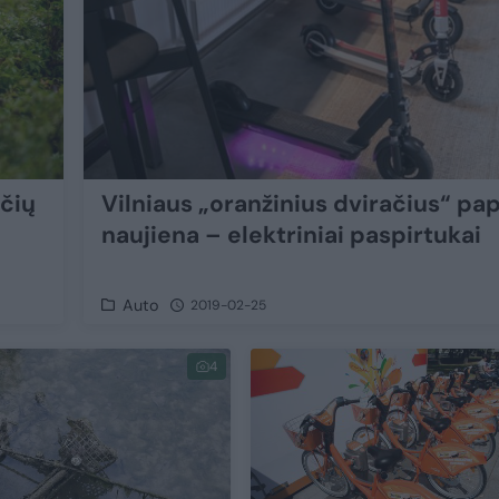
ačių
Vilniaus „oranžinius dviračius“ pa
naujiena – elektriniai paspirtukai
Auto
2019-02-25
4