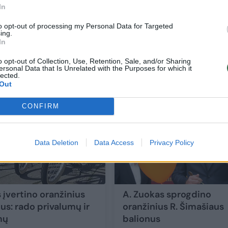
In
to opt-out of processing my Personal Data for Targeted
ing.
us
Kaune prasidėjo oranžinių „CityBee“ dvir
In
sezonas
o opt-out of Collection, Use, Retention, Sale, and/or Sharing
ersonal Data that Is Unrelated with the Purposes for which it
Auto
2017-04-13
lected.
Out
CONFIRM
Data Deletion
Data Access
Privacy Policy
 įvertino oranžinius
A. Zuokas sprogdino
us: rado privalumų ir
oranžinius R. Šimašiaus
mų
balionus