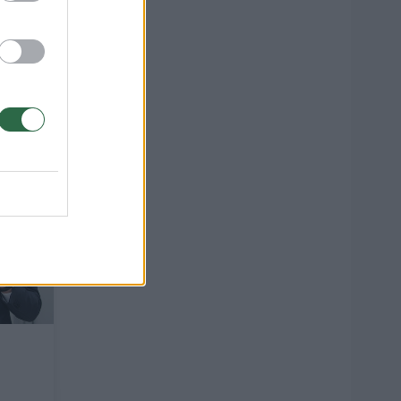
ačių
9