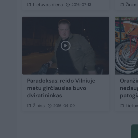
Lietuvos diena
Žinios
2016-07-13
Paradoksas: reido Vilniuje
Oranži
metu girčiausias buvo
nedaug
dviratininkas
patogi
Žinios
Lietu
2016-04-09