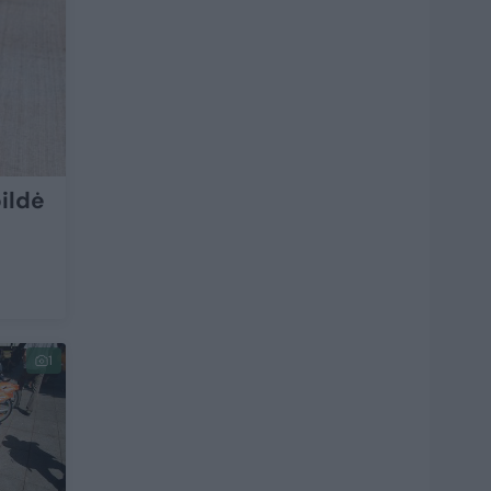
pildė
1