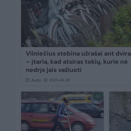
Vilniečius stebina užrašai ant dvir
– įtaria, kad atsiras tokių, kurie nė
nedrįs jais važiuoti
Auto
2025-04-29
1