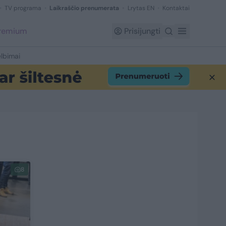
TV programa
Laikraščio prenumerata
Lrytas EN
Kontaktai
Premium
Prisijungti
lbimai
8