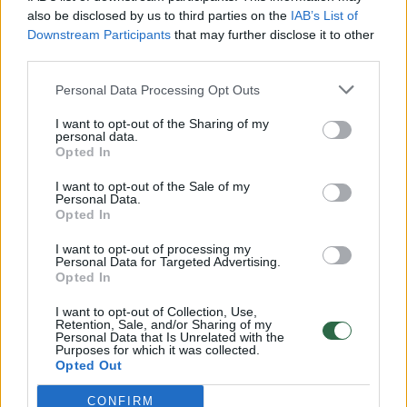
saviti gelbėtojai
also be disclosed by us to third parties on the
IAB’s List of
Kultūra
2023-08-12
Downstream Participants
that may further disclose it to other
third parties.
Personal Data Processing Opt Outs
5
I want to opt-out of the Sharing of my
personal data.
Opted In
I want to opt-out of the Sale of my
Personal Data.
Opted In
I want to opt-out of processing my
Personal Data for Targeted Advertising.
Opted In
I want to opt-out of Collection, Use,
Retention, Sale, and/or Sharing of my
Personal Data that Is Unrelated with the
Purposes for which it was collected.
Tarp perkamiausių birželio mėnesio knygų –
Opted Out
neįprastos kelionės
CONFIRM