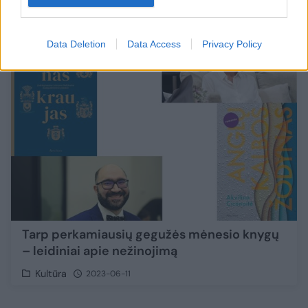
Kultūra
2023-07-16
5
Data Deletion
Data Access
Privacy Policy
Tarp perkamiausių gegužės mėnesio knygų
– leidiniai apie nežinojimą
Kultūra
2023-06-11