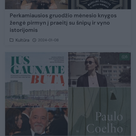
Perkamiausios gruodžio mėnesio knygos
žengė pirmyn į praeitį su šnipų ir vyno
istorijomis
Kultūra
2024-01-08
5