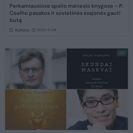
Perkamiausiose spalio mėnesio knygose – P.
Coelho pasakos ir sovietinės svajonės gauti
butą
Kultūra
2023-11-04
5