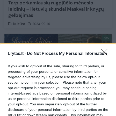
Tarp perkamiausių rugpjūčio mėnesio
leidinių – lietuvių skundai Maskvai ir knygų
gelbėjimas
Kultūra
2023-09-16
5
Lrytas.lt -
Do Not Process My Personal Information
If you wish to opt-out of the sale, sharing to third parties, or
processing of your personal or sensitive information for
targeted advertising by us, please use the below opt-out
section to confirm your selection. Please note that after your
opt-out request is processed you may continue seeing
interest-based ads based on personal information utilized by
us or personal information disclosed to third parties prior to
your opt-out. You may separately opt-out of the further
disclosure of your personal information by third parties on the
Tarp perkamiausių liepos mėnesio knygų –
IAB’s list of downstream participants. This information may