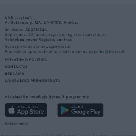
UAB „Lrytas“,
A. Goštauto g. 12A, LT-01108, Vilnius.
Įm. kodas:
300781534
Įregistruota LR įmonių registre, registro tvarkytojas:
Valstybės įmonė Registrų centras
lrytas.lt redakcija
news@lrytas.lt
Pranešimai apie techninius nesklandumus
pagalba@lrytas.lt
PRIVATUMO POLITIKA
KONTAKTAI
REKLAMA
LAIKRAŠČIO PRENUMERATA
Atsisiųskite mobiliąją lrytas.lt programėlę
Sekite mus:
Visos teisės saugomos. © 2026 UAB „Lrytas“.
Kopijuoti, dauginti, platinti galima