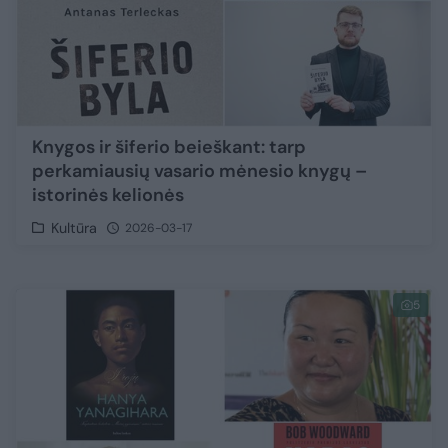
Knygos ir šiferio beieškant: tarp
perkamiausių vasario mėnesio knygų –
istorinės kelionės
Kultūra
2026-03-17
5