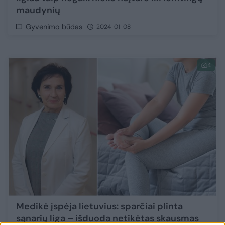
maudynių
Gyvenimo būdas
2024-01-08
4
Medikė įspėja lietuvius: sparčiai plinta
sąnarių liga – išduoda netikėtas skausmas