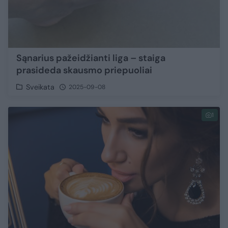
Sąnarius pažeidžianti liga – staiga
prasideda skausmo priepuoliai
Sveikata
2025-09-08
1