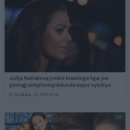
Juliją Načialovą įveikė klastinga liga: jos
pirmąjį simptomą išduoda kojos nykštys
Sveikata
2019-03-23
9