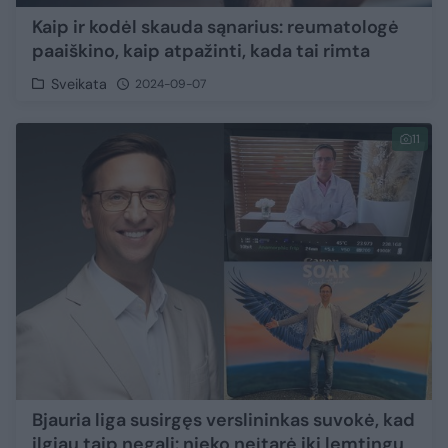
Kaip ir kodėl skauda sąnarius: reumatologė
paaiškino, kaip atpažinti, kada tai rimta
Sveikata
2024-09-07
11
Bjauria liga susirgęs verslininkas suvokė, kad
ilgiau taip negali: nieko neįtarė iki lemtingų