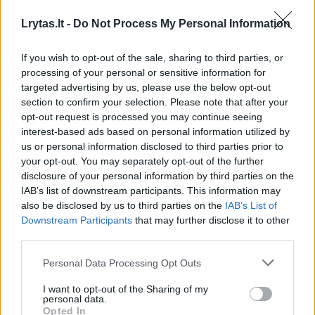
Sveikata
2023-02-15
Lrytas.lt -
Do Not Process My Personal Information
2
If you wish to opt-out of the sale, sharing to third parties, or
processing of your personal or sensitive information for
targeted advertising by us, please use the below opt-out
section to confirm your selection. Please note that after your
opt-out request is processed you may continue seeing
interest-based ads based on personal information utilized by
us or personal information disclosed to third parties prior to
your opt-out. You may separately opt-out of the further
disclosure of your personal information by third parties on the
IAB’s list of downstream participants. This information may
also be disclosed by us to third parties on the
IAB’s List of
Downstream Participants
that may further disclose it to other
third parties.
Rytiniai sąnarių skausmai gali signalizuoti
Personal Data Processing Opt Outs
apie bjaurią ligą
I want to opt-out of the Sharing of my
Sveikata
2021-12-06
personal data.
Opted In