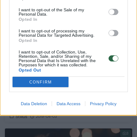
I want to opt-out of the Sale of my
11
Personal Data.
Opted In
I want to opt-out of processing my
Personal Data for Targeted Advertising.
Opted In
I want to opt-out of Collection, Use,
Retention, Sale, and/or Sharing of my
Personal Data that Is Unrelated with the
Purposes for which it was collected.
Opted Out
CONFIRM
Julijos Načialovos artimieji pratrūko:
Data Deletion
Data Access
Privacy Policy
„Gerbkite jos atminimą“
Stilius
2019-04-03
3