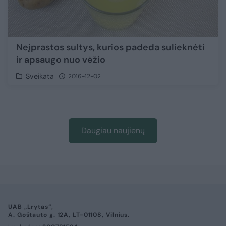
Neįprastos sultys, kurios padeda sulieknėti
ir apsaugo nuo vėžio
Sveikata
2016-12-02
Daugiau naujienų
UAB „Lrytas“,
A. Goštauto g. 12A, LT-01108, Vilnius.