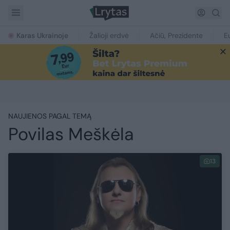
Karas Ukrainoje
Žalioji erdvė
Ačiū, Prezidente
E
NAUJIENOS PAGAL TEMĄ
Povilas Meškėla
13