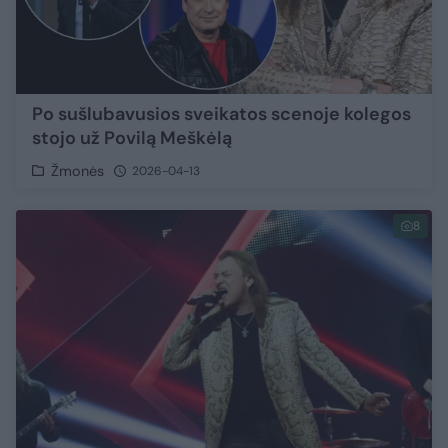
Po sušlubavusios sveikatos scenoje kolegos
stojo už Povilą Meškėlą
Žmonės
2026-04-13
8