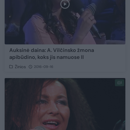
Auksinė daina: A. Vilčinsko žmona
apibūdino, koks jis namuose II
Žinios
2016-09-16
1