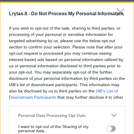
Žmonės
2023-05-10
Lrytas.lt -
Do Not Process My Personal Information
6
If you wish to opt-out of the sale, sharing to third parties, or
processing of your personal or sensitive information for
targeted advertising by us, please use the below opt-out
section to confirm your selection. Please note that after your
opt-out request is processed you may continue seeing
interest-based ads based on personal information utilized by
us or personal information disclosed to third parties prior to
your opt-out. You may separately opt-out of the further
disclosure of your personal information by third parties on the
IAB’s list of downstream participants. This information may
also be disclosed by us to third parties on the
IAB’s List of
Downstream Participants
that may further disclose it to other
third parties.
Grupės „Thundertale“ ir Povilo Meškėlos
tandemas: dainoje užkoduota žinutė tiems,
Personal Data Processing Opt Outs
kuriems Šv. Kalėdos – liūdna šventė
I want to opt-out of the Sharing of my
Žmonės
personal data.
2021-12-13