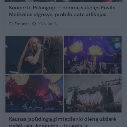
Koncerte Palangoje – nerimą sukėlęs Povilo
Meškėlos elgesys: prabilo pats atlikėjas
Žmonės
2026-04-13
22
Kaunas įspūdingą gimtadienio dieną uždarė
pašėlusiai: koncerte – ir ugnis, ir