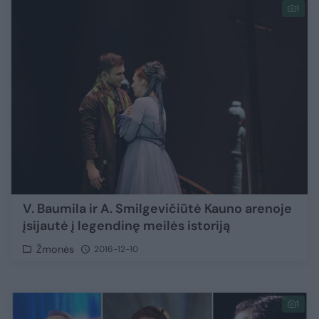
1
V. Baumila ir A. Smilgevičiūtė Kauno arenoje
įsijautė į legendinę meilės istoriją
Žmonės
2016-12-10
1