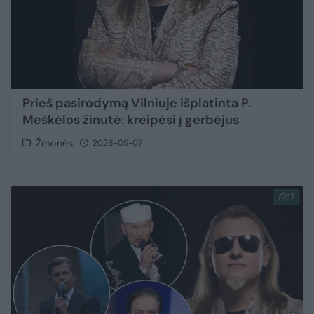
Prieš pasirodymą Vilniuje išplatinta P.
Meškėlos žinutė: kreipėsi į gerbėjus
Žmonės
2026-05-07
17