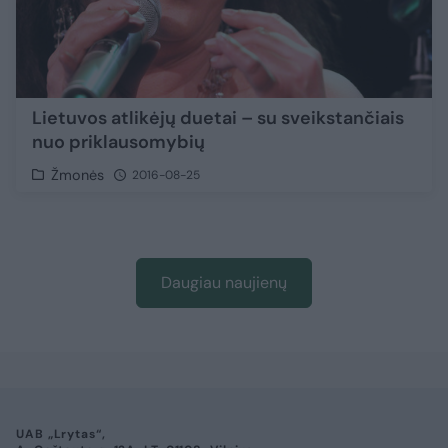
Lietuvos atlikėjų duetai – su sveikstančiais
nuo priklausomybių
Žmonės
2016-08-25
Daugiau naujienų
UAB „Lrytas“,