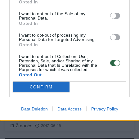
Opted In
I want to opt-out of the Sale of my
Personal Data.
Interviu
1
Opted In
I want to opt-out of processing my
Personal Data for Targeted Advertising.
Opted In
I want to opt-out of Collection, Use,
Retention, Sale, and/or Sharing of my
Personal Data that Is Unrelated with the
Purposes for which it was collected.
Opted Out
CONFIRM
Dainininkas Povilas Meškėla – apie roką,
Data Deletion
Data Access
Privacy Policy
tulpes ir savo gyvenimo principus
Žmonės
2017-06-15