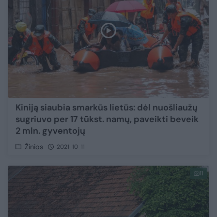
Kiniją siaubia smarkūs lietūs: dėl nuošliaužų
sugriuvo per 17 tūkst. namų, paveikti beveik
2 mln. gyventojų
Žinios
2021-10-11
11