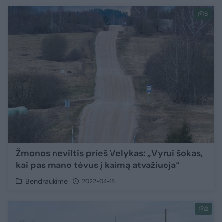
6
Žmonos neviltis prieš Velykas: „Vyrui šokas,
kai pas mano tėvus į kaimą atvažiuoja“
Bendraukime
2022-04-18
2