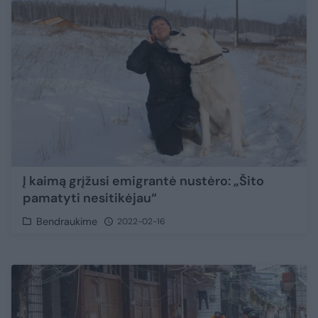
Į kaimą grįžusi emigrantė nustėro: „Šito
pamatyti nesitikėjau“
Bendraukime
2022-02-16