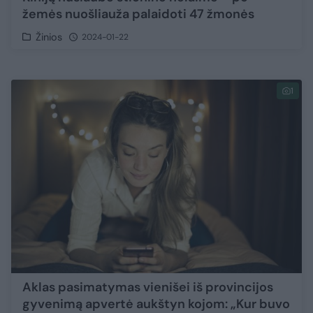
žemės nuošliauža palaidoti 47 žmonės
Žinios
2024-01-22
1
Aklas pasimatymas vienišei iš provincijos
gyvenimą apvertė aukštyn kojom: „Kur buvo