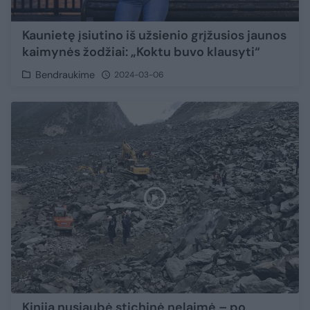
Kaunietę įsiutino iš užsienio grįžusios jaunos
kaimynės žodžiai: „Koktu buvo klausyti“
Bendraukime
2024-03-06
Kiniją nusiaubė stichinė nelaimė – po