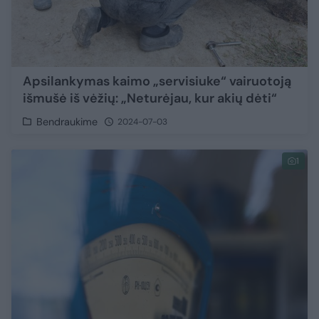
Apsilankymas kaimo „servisiuke“ vairuotoją
išmušė iš vėžių: „Neturėjau, kur akių dėti“
Bendraukime
2024-07-03
1