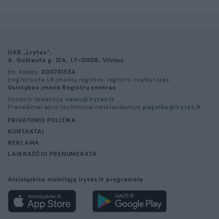
UAB „Lrytas“,
A. Goštauto g. 12A, LT-01108, Vilnius.
Įm. kodas:
300781534
Įregistruota LR įmonių registre, registro tvarkytojas:
Valstybės įmonė Registrų centras
lrytas.lt redakcija
news@lrytas.lt
Pranešimai apie techninius nesklandumus
pagalba@lrytas.lt
PRIVATUMO POLITIKA
KONTAKTAI
REKLAMA
LAIKRAŠČIO PRENUMERATA
Atsisiųskite mobiliąją lrytas.lt programėlę