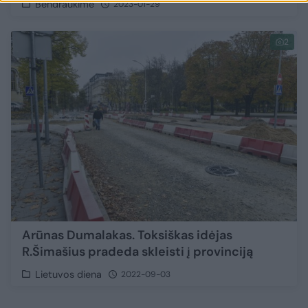
Bendraukime
2023-01-29
2
Arūnas Dumalakas. Toksiškas idėjas
R.Šimašius pradeda skleisti į provinciją
Lietuvos diena
2022-09-03