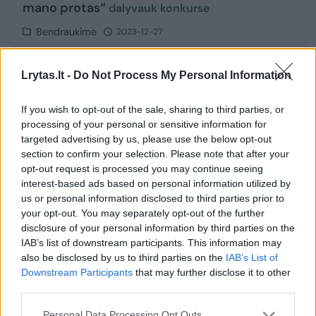
mano protas“
dalyvauk konkurse
Bendraukime
2023-12-27
2
Lrytas.lt -
Do Not Process My Personal Information
If you wish to opt-out of the sale, sharing to third parties, or
processing of your personal or sensitive information for
targeted advertising by us, please use the below opt-out
section to confirm your selection. Please note that after your
opt-out request is processed you may continue seeing
interest-based ads based on personal information utilized by
us or personal information disclosed to third parties prior to
your opt-out. You may separately opt-out of the further
disclosure of your personal information by third parties on the
IAB’s list of downstream participants. This information may
also be disclosed by us to third parties on the
IAB’s List of
Provincijoje Jonines atšventusi kaunietė po
Downstream Participants
that may further disclose it to other
to bijojo išeiti iš namų: „To gyvenime dar
third parties.
nemačiau“
Personal Data Processing Opt Outs