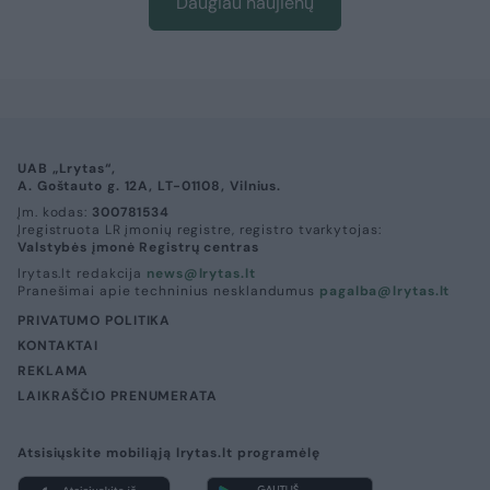
Daugiau naujienų
UAB „Lrytas“,
A. Goštauto g. 12A, LT-01108, Vilnius.
Įm. kodas:
300781534
Įregistruota LR įmonių registre, registro tvarkytojas:
Valstybės įmonė Registrų centras
lrytas.lt redakcija
news@lrytas.lt
Pranešimai apie techninius nesklandumus
pagalba@lrytas.lt
PRIVATUMO POLITIKA
KONTAKTAI
REKLAMA
LAIKRAŠČIO PRENUMERATA
Atsisiųskite mobiliąją lrytas.lt programėlę