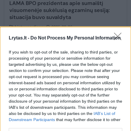
LAMA BPO prezidentas apie sumaištį
visuomenėje sukėlusią egzaminų sesiją:
situacija buvo suvaldyta
Lietuvos diena
2025-08-06
Lrytas.lt -
Do Not Process My Personal Information
10
If you wish to opt-out of the sale, sharing to third parties, or
processing of your personal or sensitive information for
targeted advertising by us, please use the below opt-out
section to confirm your selection. Please note that after your
opt-out request is processed you may continue seeing
interest-based ads based on personal information utilized by
us or personal information disclosed to third parties prior to
your opt-out. You may separately opt-out of the further
disclosure of your personal information by third parties on the
IAB’s list of downstream participants. This information may
also be disclosed by us to third parties on the
IAB’s List of
Downstream Participants
that may further disclose it to other
Aukštosios mokyklos jau bruzda: atskleidė,
third parties.