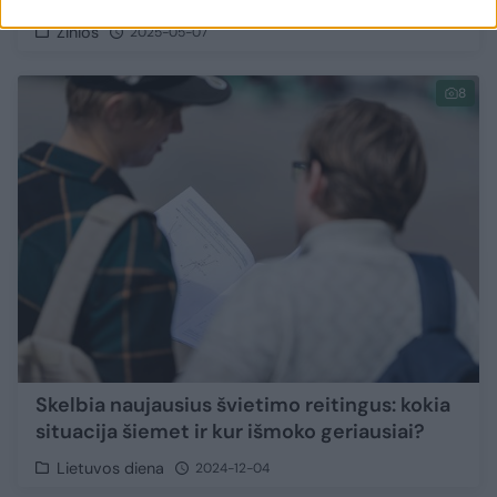
Žinios
2025-05-07
8
Skelbia naujausius švietimo reitingus: kokia
situacija šiemet ir kur išmoko geriausiai?
Lietuvos diena
2024-12-04