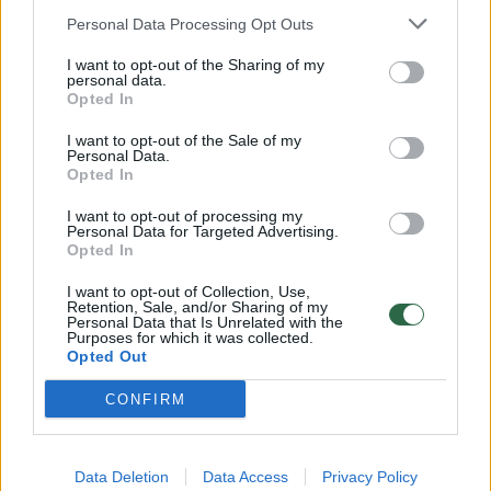
kokių naujovių šiemet siūlys ir kaip bandys
Personal Data Processing Opt Outs
prisivilioti studentus
I want to opt-out of the Sharing of my
Lietuvos diena
2025-06-29
personal data.
Opted In
I want to opt-out of the Sale of my
Personal Data.
Opted In
I want to opt-out of processing my
Personal Data for Targeted Advertising.
Opted In
I want to opt-out of Collection, Use,
Retention, Sale, and/or Sharing of my
Personal Data that Is Unrelated with the
Purposes for which it was collected.
Opted Out
CONFIRM
Lietuvos mokyklos to dar nėra patyrusios: ši
Data Deletion
Data Access
Privacy Policy
vasara bus ypatinga