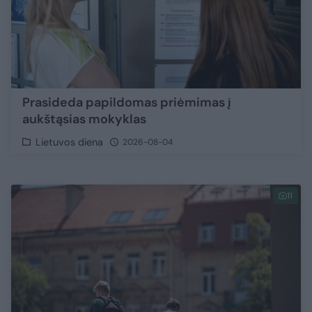
Prasideda papildomas priėmimas į
aukštąsias mokyklas
Lietuvos diena
2026-08-04
11