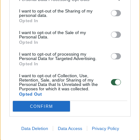
dažniau nei latviai ir estai
I want to opt-out of the Sharing of my
Auto
2023-09-19
personal data.
Opted In
I want to opt-out of the Sale of my
3
Personal Data.
Opted In
I want to opt-out of processing my
Personal Data for Targeted Advertising.
Opted In
I want to opt-out of Collection, Use,
Retention, Sale, and/or Sharing of my
Personal Data that Is Unrelated with the
Purposes for which it was collected.
Opted Out
CONFIRM
Lietuviai atsakė, koks kitų vairuotojų
Data Deletion
Data Access
Privacy Policy
elgesys juos labiausiai dirgina keliuose