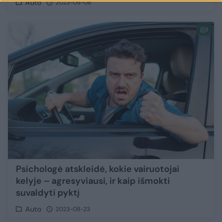
Auto
2023-09-08
1
Psichologė atskleidė, kokie vairuotojai
kelyje – agresyviausi, ir kaip išmokti
suvaldyti pyktį
Auto
2023-08-23