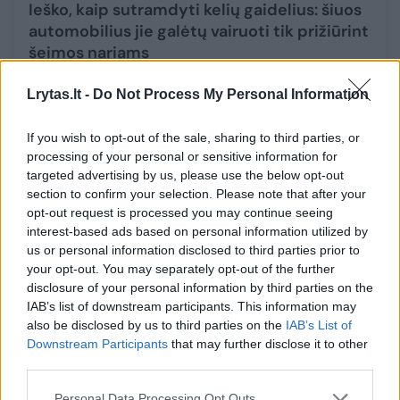
Ieško, kaip sutramdyti kelių gaidelius: šiuos
automobilius jie galėtų vairuoti tik prižiūrint
šeimos nariams
Auto
2023-09-23
Lrytas.lt -
Do Not Process My Personal Information
2
If you wish to opt-out of the sale, sharing to third parties, or
processing of your personal or sensitive information for
targeted advertising by us, please use the below opt-out
section to confirm your selection. Please note that after your
opt-out request is processed you may continue seeing
interest-based ads based on personal information utilized by
us or personal information disclosed to third parties prior to
your opt-out. You may separately opt-out of the further
disclosure of your personal information by third parties on the
IAB’s list of downstream participants. This information may
also be disclosed by us to third parties on the
IAB’s List of
Downstream Participants
that may further disclose it to other
third parties.
Lietuviai pažeidėjus keliuose drausmina
Personal Data Processing Opt Outs