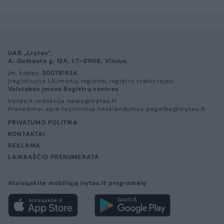
UAB „Lrytas“,
A. Goštauto g. 12A, LT-01108, Vilnius.
Įm. kodas:
300781534
Įregistruota LR įmonių registre, registro tvarkytojas:
Valstybės įmonė Registrų centras
lrytas.lt redakcija
news@lrytas.lt
Pranešimai apie techninius nesklandumus
pagalba@lrytas.lt
PRIVATUMO POLITIKA
KONTAKTAI
REKLAMA
LAIKRAŠČIO PRENUMERATA
Atsisiųskite mobiliąją lrytas.lt programėlę