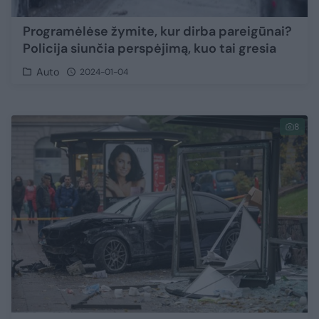
Programėlėse žymite, kur dirba pareigūnai?
Policija siunčia perspėjimą, kuo tai gresia
Auto
2024-01-04
8