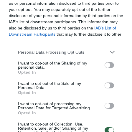
us or personal information disclosed to third parties prior to
Vakarų žvalgyba skelbia: Rusijos pajėgų
your opt-out. You may separately opt-out of the further
būriai Donbase jungiami, nes yra išretintini,
disclosure of your personal information by third parties on the
stinga technikos
IAB’s list of downstream participants. This information may
also be disclosed by us to third parties on the
IAB’s List of
Žinios
2022-04-30
Downstream Participants
that may further disclose it to other
third parties.
Personal Data Processing Opt Outs
I want to opt-out of the Sharing of my
personal data.
Opted In
I want to opt-out of the Sale of my
Personal Data.
Opted In
I want to opt-out of processing my
Personal Data for Targeted Advertising.
Opted In
I want to opt-out of Collection, Use,
Retention, Sale, and/or Sharing of my