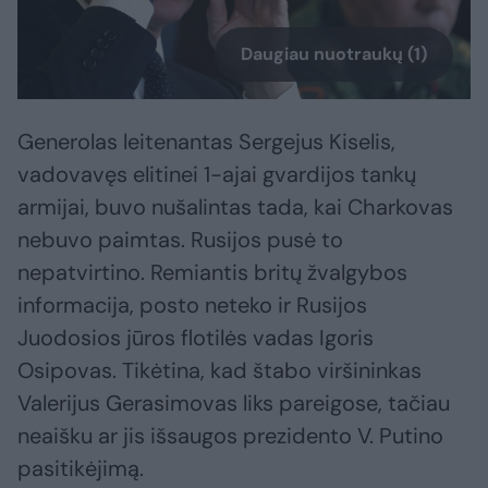
Daugiau nuotraukų (1)
Generolas leitenantas Sergejus Kiselis,
vadovavęs elitinei 1-ajai gvardijos tankų
armijai, buvo nušalintas tada, kai Charkovas
nebuvo paimtas. Rusijos pusė to
nepatvirtino. Remiantis britų žvalgybos
informacija, posto neteko ir Rusijos
Juodosios jūros flotilės vadas Igoris
Osipovas. Tikėtina, kad štabo viršininkas
Valerijus Gerasimovas liks pareigose, tačiau
neaišku ar jis išsaugos prezidento V. Putino
pasitikėjimą.