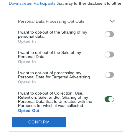
Downstream Participants
that may further disclose it to other
pusė to nepatvirtino.
third parties.
Personal Data Processing Opt Outs
Susiję straipsniai
I want to opt-out of the Sharing of my
personal data.
Opted In
I want to opt-out of the Sale of my
Personal Data.
Opted In
Analitikai
Rusija
Baltarusijoje
I want to opt-out of processing my
prorusiškuose
išsiunčia
uždraustas
Personal Data for Targeted Advertising.
Opted In
tinkluose
dešimtis
G.
fiksuoja
Europos
Orwello
I want to opt-out of Collection, Use,
Retention, Sale, and/or Sharing of my
pasimetimą:
šalių
distopinio
Personal Data that Is Unrelated with the
propagandos
diplomatų
romano
Purposes for which it was collected.
Opted Out
išplauti
„1984-
rusai
ieji“
CONFIRM
nesuprato,
pardavimas