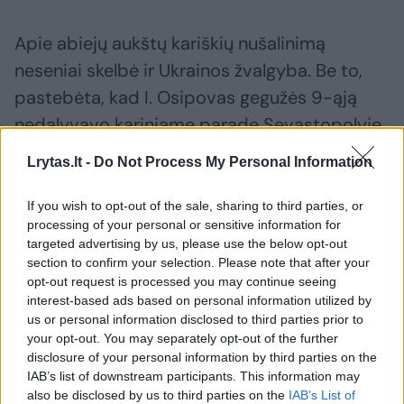
Apie abiejų aukštų kariškių nušalinimą
neseniai skelbė ir Ukrainos žvalgyba. Be to,
pastebėta, kad I. Osipovas gegužės 9-ąją
nedalyvavo kariniame parade Sevastopolyje
aneksuotame Kryme, skirtame 77-osioms
Lrytas.lt -
Do Not Process My Personal Information
Antrojo pasaulinio karo pabaigos metinėms
paminėti.
If you wish to opt-out of the sale, sharing to third parties, or
processing of your personal or sensitive information for
targeted advertising by us, please use the below opt-out
Be to, Juodosios jūros laivynas balandžio
section to confirm your selection. Please note that after your
opt-out request is processed you may continue seeing
viduryje neteko savo flagmano „Moskva“ –
interest-based ads based on personal information utilized by
Ukrainos duomenimis, į jį pataikius dviem
us or personal information disclosed to third parties prior to
your opt-out. You may separately opt-out of the further
raketoms. Be to, anot britų, po nesėkmingo
disclosure of your personal information by third parties on the
puolimo Charkivo regione pakeistas rusų
IAB’s list of downstream participants. This information may
also be disclosed by us to third parties on the
IAB’s List of
generolas leitenantas Sergejus Kiselis. Rusijos