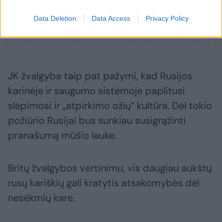
kas
įvyko
Data Deletion
Data Access
Privacy Policy
JK žvalgyba taip pat pažymi, kad Rusijos
karinėje ir saugumo sistemoje paplitusi
slėpimosi ir „atpirkimo ožių“ kultūra. Dėl tokio
požiūrio Rusijai bus sunkiau susigrąžinti
pranašumą mūšio lauke.
Britų žvalgybos vertinimu, vis daugiau aukštų
rusų kariškių gali kratytis atsakomybės dėl
nesėkmių kare.