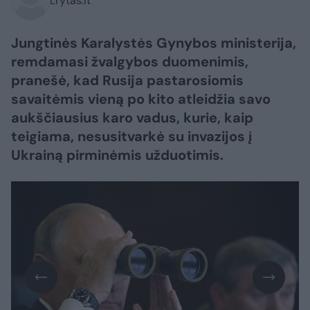
Lrytas.lt
Jungtinės Karalystės Gynybos ministerija,
remdamasi žvalgybos duomenimis,
pranešė, kad Rusija pastarosiomis
savaitėmis vieną po kito atleidžia savo
aukščiausius karo vadus, kurie, kaip
teigiama, nesusitvarkė su invazijos į
Ukrainą pirminėmis užduotimis.