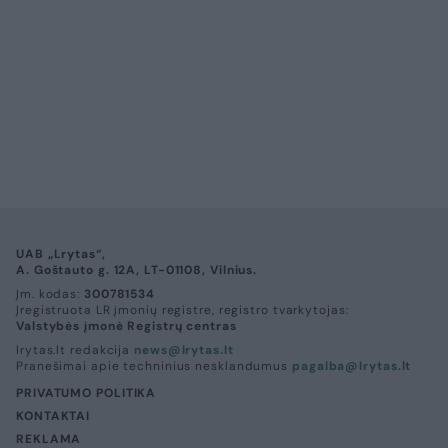
UAB „Lrytas“,
A. Goštauto g. 12A, LT-01108, Vilnius.
Įm. kodas:
300781534
Įregistruota LR įmonių registre, registro tvarkytojas:
Valstybės įmonė Registrų centras
lrytas.lt redakcija
news@lrytas.lt
Pranešimai apie techninius nesklandumus
pagalba@lrytas.lt
PRIVATUMO POLITIKA
KONTAKTAI
REKLAMA