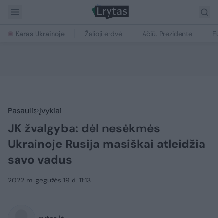
Karas Ukrainoje
Žalioji erdvė
Ačiū, Prezidente
E
Pasaulis
Įvykiai
JK žvalgyba: dėl nesėkmės
Ukrainoje Rusija masiškai atleidžia
savo vadus
2022 m. gegužės 19 d. 11:13