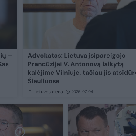
ių –
Advokatas: Lietuva įsipareigojo
Kas
Prancūzijai V. Antonovą laikytą
kalėjime Vilniuje, tačiau jis atsidūr
Šiauliuose
Lietuvos diena
2026-07-04