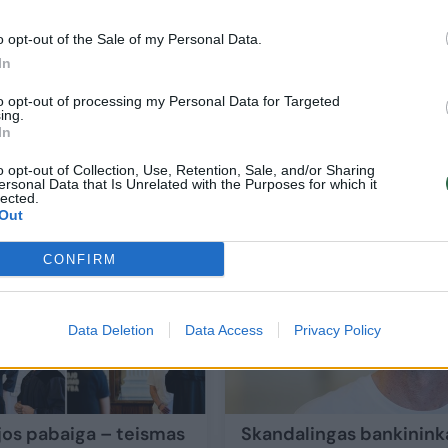
o opt-out of the Sale of my Personal Data.
In
to opt-out of processing my Personal Data for Targeted
.
ELTA glaustai: vienas iš „Snoro“ vadovų V.
ing.
Antonovas stojo prieš teismą
In
o opt-out of Collection, Use, Retention, Sale, and/or Sharing
ersonal Data that Is Unrelated with the Purposes for which it
Lietuvos diena
2026-06-29
lected.
Out
31
CONFIRM
Data Deletion
Data Access
Privacy Policy
os pabaiga – teismas
Skandalingas bankinink