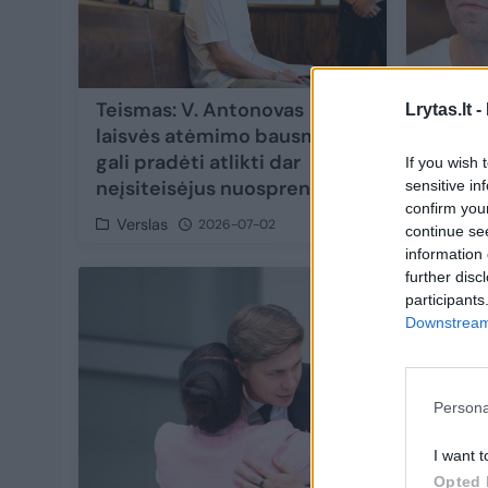
Teismas: V. Antonovas
„Snoro
Lrytas.lt -
laisvės atėmimo bausmę
lieka 
gali pradėti atlikti dar
vieno t
If you wish 
neįsiteisėjus nuosprendžiui
sensitive in
confirm you
Verslas
Laido
2026-07-02
continue se
information 
further disc
participants
Downstream 
Persona
I want t
Opted 