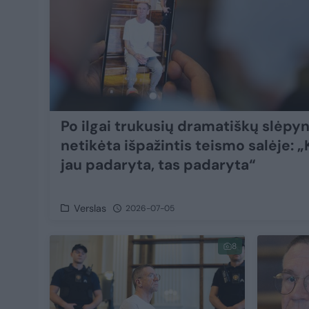
Po ilgai trukusių dramatiškų slėpyn
netikėta išpažintis teismo salėje: „
jau padaryta, tas padaryta“
Verslas
2026-07-05
8