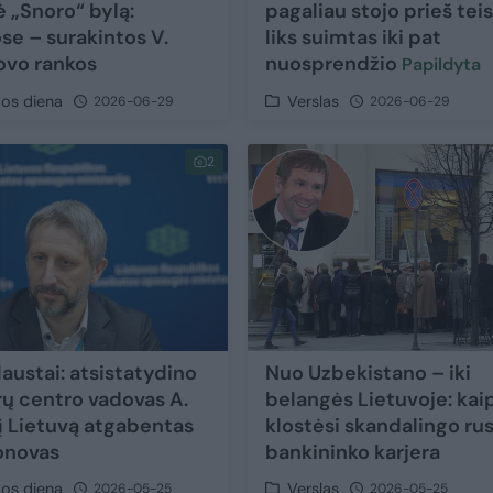
ė „Snoro“ bylą:
pagaliau stojo prieš tei
se – surakintos V.
liks suimtas iki pat
vo rankos
nuosprendžio
Papildyta
vos diena
Verslas
2026-06-29
2026-06-29
2
laustai: atsistatydino
Nuo Uzbekistano – iki
rų centro vadovas A.
belangės Lietuvoje: kai
 į Lietuvą atgabentas
klostėsi skandalingo ru
onovas
bankininko karjera
vos diena
Verslas
2026-05-25
2026-05-25