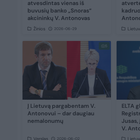
atvesdintas vienas iš
atvert
buvusių banko „Snoras“
kadruo
akcininkų V. Antonovas
Antono
Žinios
Lietu
2026-06-29
5
Į Lietuvą pargabentam V.
ELTA g
Antonovui – dar daugiau
Regist
nemalonumų
Jusas,
V. Ant
Verslas
Lietu
2026-06-02