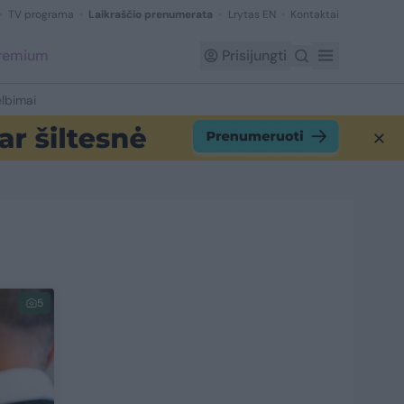
TV programa
Laikraščio prenumerata
Lrytas EN
Kontaktai
Premium
Prisijungti
lbimai
5