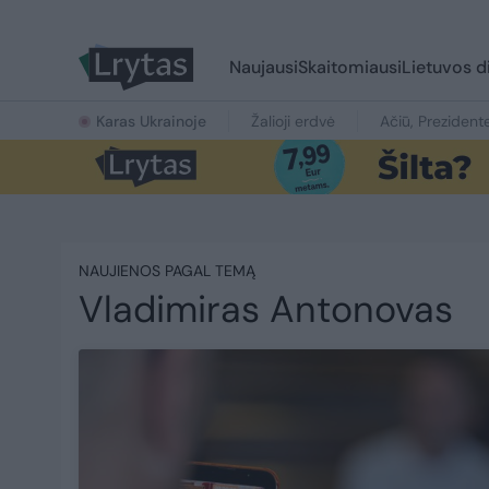
Naujausi
Skaitomiausi
Lietuvos d
Karas Ukrainoje
Žalioji erdvė
Ačiū, Prezident
NAUJIENOS PAGAL TEMĄ
Vladimiras Antonovas