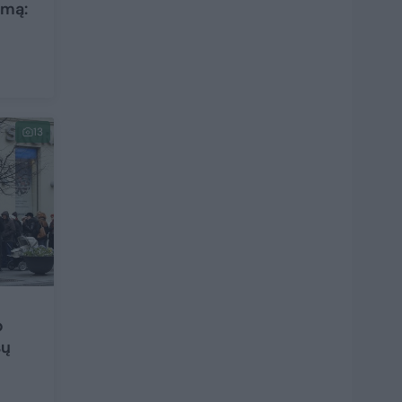
smą:
13
p
sų