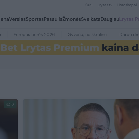
Orai
Lrytas.tv
Horoskopai
iena
Verslas
Sportas
Pasaulis
Žmonės
Sveikata
Daugiau
Lrytas 
e
Europos burės 2026
Gyvenu, ne skrolinu
Darbo ske
16