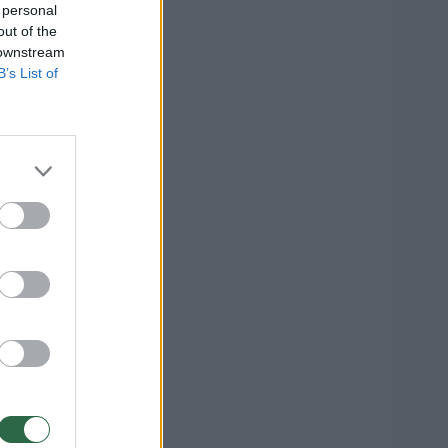
 personal
out of the
 downstream
B’s List of