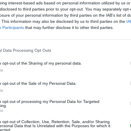
eing interest-based ads based on personal information utilized by us or
disclosed to third parties prior to your opt-out. You may separately opt-
losure of your personal information by third parties on the IAB’s list of
. This information may also be disclosed by us to third parties on the
IA
Participants
that may further disclose it to other third parties.
l Data Processing Opt Outs
Po futbolo komentatoriaus žodžių
vos
sirgaliui trūko kantrybė
o opt-out of the Sharing of my personal data.
In
Bendraukime
2014-11-17
o opt-out of the Sale of my Personal Data.
In
1
to opt-out of processing my Personal Data for Targeted
ing.
In
o opt-out of Collection, Use, Retention, Sale, and/or Sharing
ersonal Data that Is Unrelated with the Purposes for which it
lected.