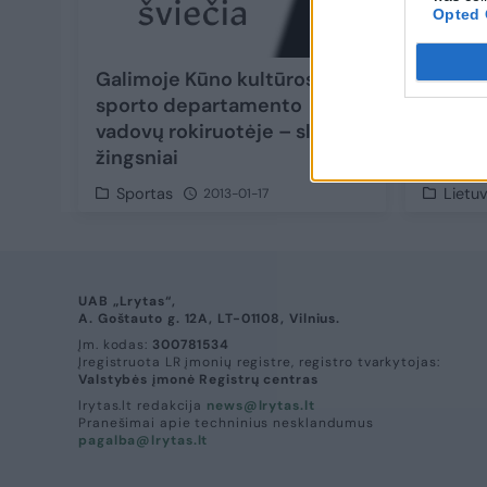
Opted 
Galimoje Kūno kultūros ir
Sugėro
sporto departamento
aliumi
vadovų rokiruotėje – slapti
žingsniai
Sportas
Lietu
2013-01-17
UAB „Lrytas“,
A. Goštauto g. 12A, LT-01108, Vilnius.
Įm. kodas:
300781534
Įregistruota LR įmonių registre, registro tvarkytojas:
Valstybės įmonė Registrų centras
lrytas.lt redakcija
news@lrytas.lt
Pranešimai apie techninius nesklandumus
pagalba@lrytas.lt