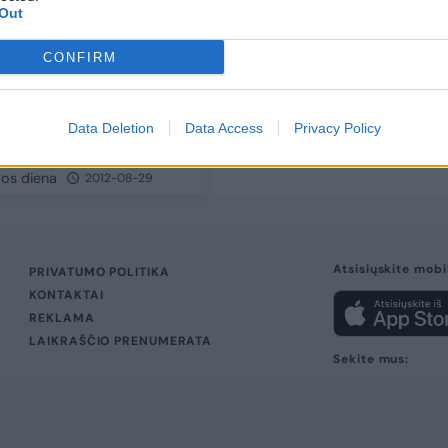
Out
CONFIRM
vą užmušė dėl
ninės keptuvės
Data Deletion
Data Access
Privacy Policy
vos diena
2012-08-29
Atsisiųskite mobi
PRIVATUMO POLITIKA
KONTAKTAI
REKLAMA
LAIKRAŠČIO PRENUMERATA
Sekite mus: