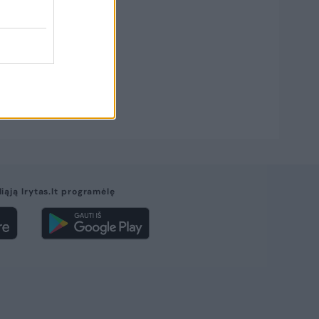
liąją lrytas.lt programėlę