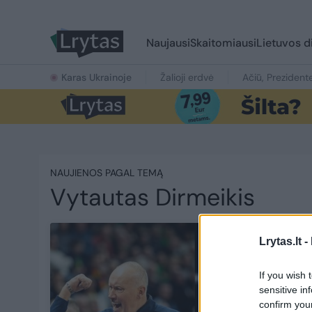
Naujausi
Skaitomiausi
Lietuvos d
Karas Ukrainoje
Žalioji erdvė
Ačiū, Prezident
NAUJIENOS PAGAL TEMĄ
Vytautas Dirmeikis
Lrytas.lt -
If you wish 
sensitive in
confirm you