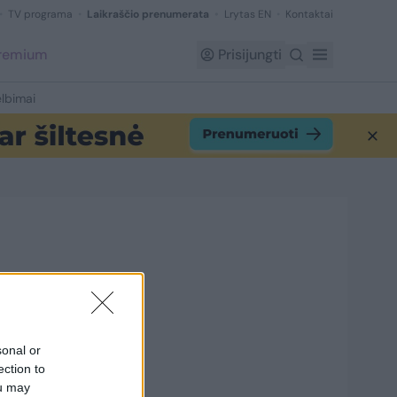
TV programa
Laikraščio prenumerata
Lrytas EN
Kontaktai
Premium
Prisijungti
lbimai
1
sonal or
ection to
ou may