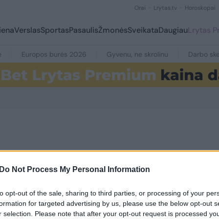
Orai
Lrytas.tv
Horoskopai
iena
Verslas
Sportas
Pasaulis
Žmonės
Sveikata
Daugiau
Lrytas 
e
Europos burės 2026
Gyvenu, ne skrolinu
Darbo ske
5
Do Not Process My Personal Information
to opt-out of the sale, sharing to third parties, or processing of your per
formation for targeted advertising by us, please use the below opt-out s
r selection. Please note that after your opt-out request is processed y