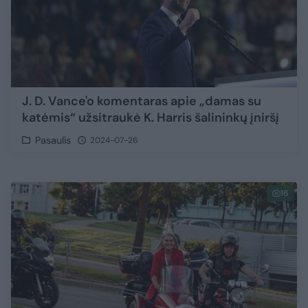
J. D. Vance'o komentaras apie „damas su
katėmis“ užsitraukė K. Harris šalininkų įniršį
Pasaulis
2024-07-26
16