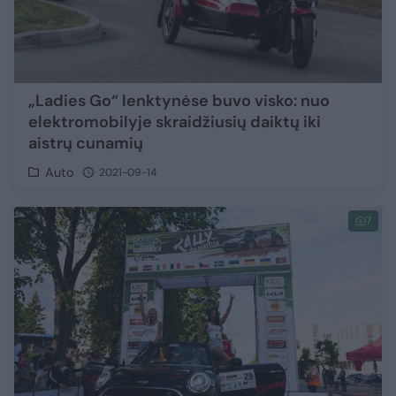
„Ladies Go“ lenktynėse buvo visko: nuo
elektromobilyje skraidžiusių daiktų iki
aistrų cunamių
Auto
2021-09-14
7