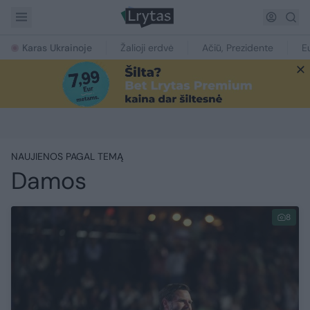
Karas Ukrainoje
Žalioji erdvė
Ačiū, Prezidente
E
NAUJIENOS PAGAL TEMĄ
Damos
8