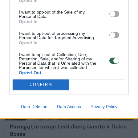
Opted In
moterų“, tik ne visos žino tikrąją kainą
I want to opt-out of the Sale of my
Kultūra
Personal Data.
2018-12-19
Opted In
I want to opt-out of processing my
Personal Data for Targeted Advertising.
54
Opted In
I want to opt-out of Collection, Use,
Retention, Sale, and/or Sharing of my
Personal Data that Is Unrelated with the
Purposes for which it was collected.
Opted Out
CONFIRM
Data Deletion
Data Access
Privacy Policy
Pirmąją Lietuvoje Ledi dieną šventė ir Daina
Bosas