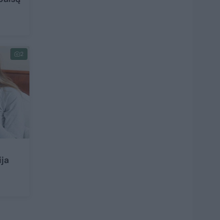
2
ija