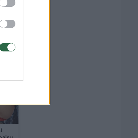
alia
3
i
baisų