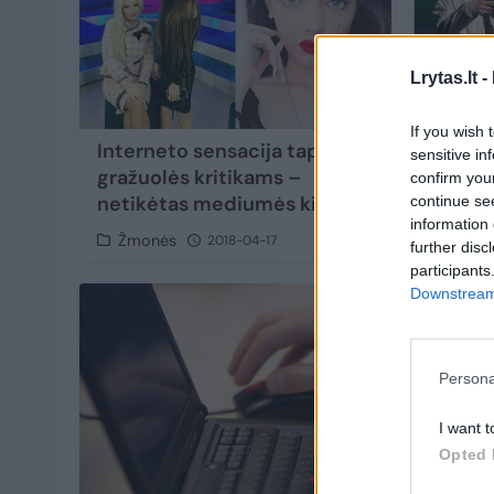
Lrytas.lt -
If you wish 
Interneto sensacija tapusios
Bieber
sensitive in
gražuolės kritikams –
preten
confirm you
netikėtas mediumės kirtis
MTV a
continue se
information 
Žmonės
Žmon
2018-04-17
further disc
participants
Downstream 
Persona
I want t
Opted 