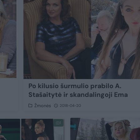
ė
Po kilusio šurmulio prabilo A.
Stašaitytė ir skandalingoji Ema
Žmonės
2018-04-20
1