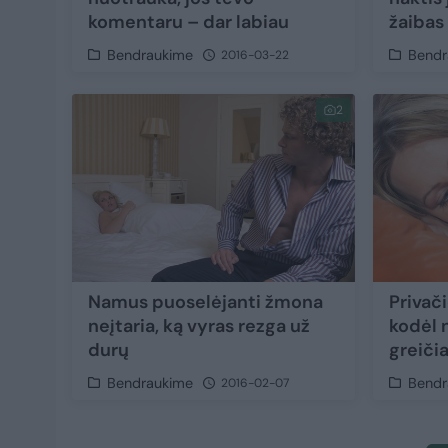
komentaru – dar labiau
žaibas
Bendraukime
Bendr
2016-03-22
2
Namus puoselėjanti žmona
Privači
neįtaria, ką vyras rezga už
kodėl 
durų
greiči
Bendraukime
Bendr
2016-02-07