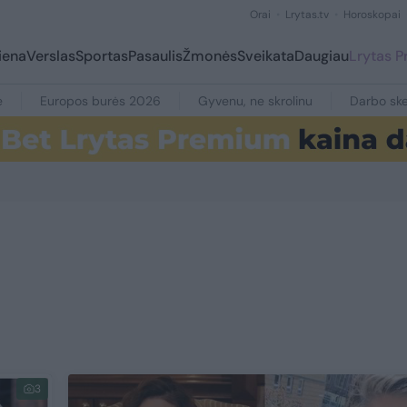
Orai
Lrytas.tv
Horoskopai
iena
Verslas
Sportas
Pasaulis
Žmonės
Sveikata
Daugiau
Lrytas 
e
Europos burės 2026
Gyvenu, ne skrolinu
Darbo ske
3