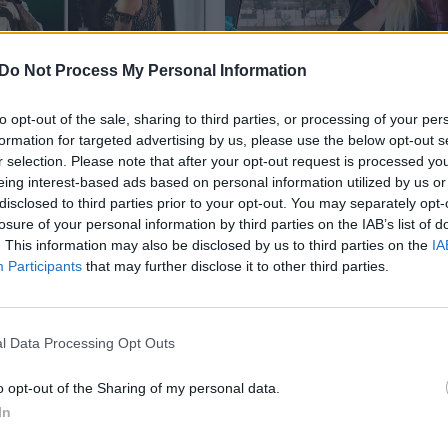
Do Not Process My Personal Information
to opt-out of the sale, sharing to third parties, or processing of your per
is ir Beyonce
Pakeleivės krūtys prive
formation for targeted advertising by us, please use the below opt-out s
duoja į daugiausia
nurausti į Vokietiją vyk
r selection. Please note that after your opt-out request is processed y
pdovanojimų EMA
lietuvę
eing interest-based ads based on personal information utilized by us or
disclosed to third parties prior to your opt-out. You may separately opt-
ės
Bendraukime
2016-11-06
2016-06-22
losure of your personal information by third parties on the IAB’s list of
. This information may also be disclosed by us to third parties on the
IA
Participants
that may further disclose it to other third parties.
1
l Data Processing Opt Outs
o opt-out of the Sharing of my personal data.
In