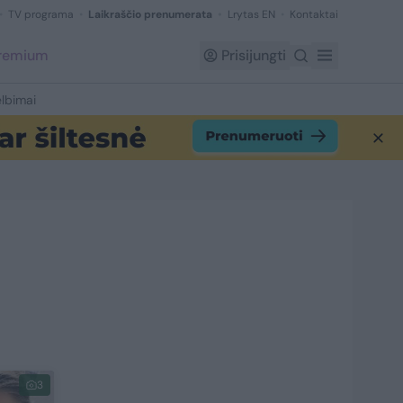
TV programa
Laikraščio prenumerata
Lrytas EN
Kontaktai
Premium
Prisijungti
lbimai
3