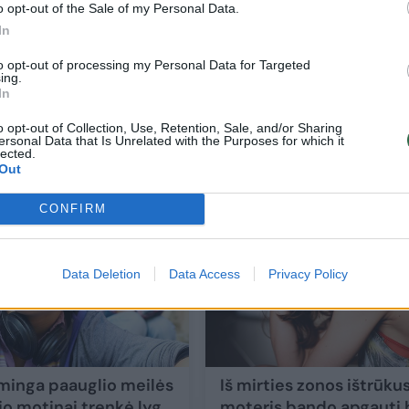
o opt-out of the Sale of my Personal Data.
In
to opt-out of processing my Personal Data for Targeted
ing.
In
Dėl paveldėtų prosenelės genų – sunki d
Lietuvoje
o opt-out of Collection, Use, Retention, Sale, and/or Sharing
ersonal Data that Is Unrelated with the Purposes for which it
lected.
Bendraukime
2016-03-31
Out
CONFIRM
2
Data Deletion
Data Access
Privacy Policy
inga paauglio meilės
Iš mirties zonos ištrūkus
jo motinai trenkė lyg
moteris bando apgauti 