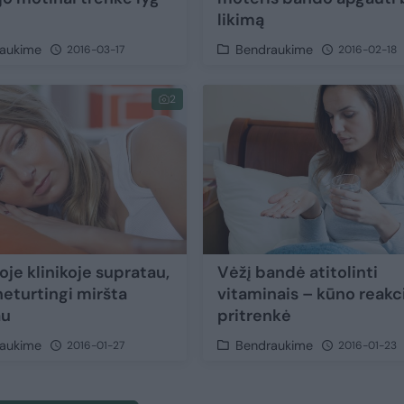
likimą
aukime
Bendraukime
2016-03-17
2016-02-18
2
oje klinikoje supratau,
Vėžį bandė atitolinti
neturtingi miršta
vitaminais – kūno reakc
au
pritrenkė
aukime
Bendraukime
2016-01-27
2016-01-23