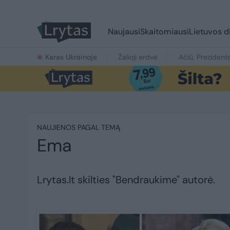
Naujausi
Skaitomiausi
Lietuvos d
Karas Ukrainoje
Žalioji erdvė
Ačiū, Prezident
NAUJIENOS PAGAL TEMĄ
Ema
Lrytas.lt skilties "Bendraukime" autorė.