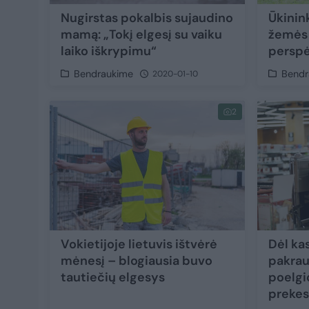
Nugirstas pokalbis sujaudino
Ūkinin
mamą: „Tokį elgesį su vaiku
žemės 
laiko iškrypimu“
perspė
Bendraukime
Bendr
2020-01-10
2
Vokietijoje lietuvis ištvėrė
Dėl ka
mėnesį – blogiausia buvo
pakrau
tautiečių elgesys
poelgi
prekes