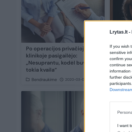
Lrytas.lt -
If you wish 
Po operacijos privačioje
Kaimyn
sensitive in
klinikoje pasigailėjo:
pavert
confirm you
„Nesuprantu, kodėl buvau
nesust
continue se
tokia kvaila“
information 
further disc
Bendraukime
Bendr
2020-03-03
participants
Downstream 
Persona
I want t