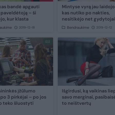
kas bandė apgauti
Mintyse vyrą jau laidojo
paveldėtoją – ši
kas nutiko po nakties,
jo, kur klasta
nesitikėjo net gydytoja
aukime
Bendraukime
2019-12-18
2019-12-12
2
sininkės įžūlumo
Išgirdusi, ką vaikinas lie
po 3 pirkėjai – po jos
savo merginai, pasibais
o teko šluostyti
to neištvertų