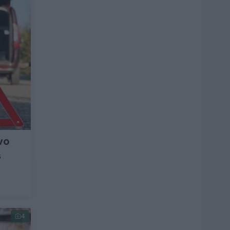
vo
s
4