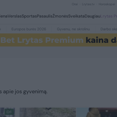
Orai
Lrytas.tv
Horoskopai
iena
Verslas
Sportas
Pasaulis
Žmonės
Sveikata
Daugiau
Lrytas 
e
Europos burės 2026
Gyvenu, ne skrolinu
Darbo ske
s apie jos gyvenimą.
6