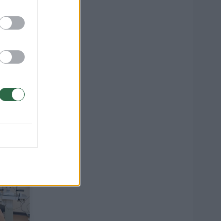
Jokių
3