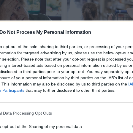
Do Not Process My Personal Information
to opt-out of the sale, sharing to third parties, or processing of your per
ai moters gyvenimą
Pašiurpo pamačiusi, ką
formation for targeted advertising by us, please use the below opt-out s
ė pragaru –
parduotuvėje daro mer
r selection. Please note that after your opt-out request is processed y
abė net piktybinė liga
– dar labiau nustebino 
eing interest-based ads based on personal information utilized by us or
reakcija
disclosed to third parties prior to your opt-out. You may separately opt-
losure of your personal information by third parties on the IAB’s list of
aukime
Bendraukime
2020-02-24
2020-02-20
. This information may also be disclosed by us to third parties on the
IA
Participants
that may further disclose it to other third parties.
2
l Data Processing Opt Outs
o opt-out of the Sharing of my personal data.