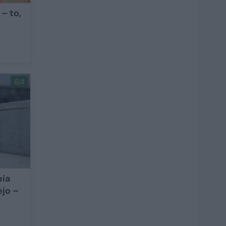
 – to,
i
3
pia
ėjo –