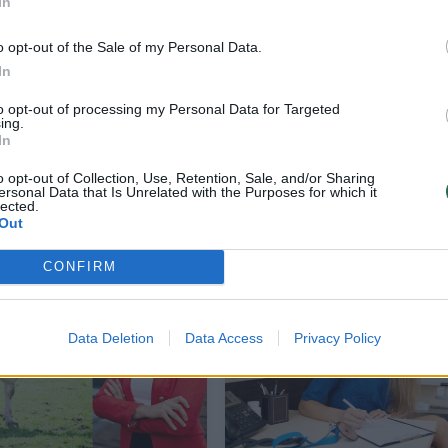
In
o opt-out of the Sale of my Personal Data.
In
to opt-out of processing my Personal Data for Targeted
ing.
In
ną
Taksisto elgesys privertė pasišlykštėti: „
o opt-out of Collection, Use, Retention, Sale, and/or Sharing
moralinių ribų“
ersonal Data that Is Unrelated with the Purposes for which it
lected.
Out
Bendraukime
2020-01-29
CONFIRM
2
Data Deletion
Data Access
Privacy Policy