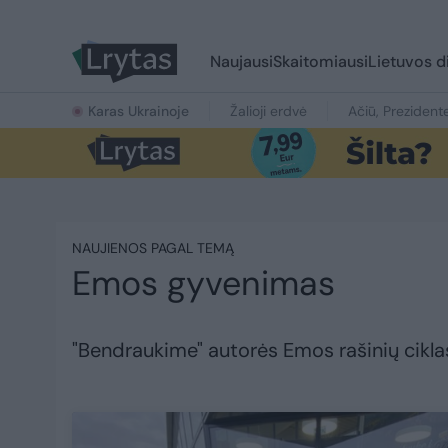
Naujausi
Skaitomiausi
Lietuvos d
Karas Ukrainoje
Žalioji erdvė
Ačiū, Prezident
NAUJIENOS PAGAL TEMĄ
Emos gyvenimas
"Bendraukime" autorės Emos rašinių cikla