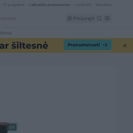
TV programa
Laikraščio prenumerata
Lrytas EN
Kontaktai
Premium
Prisijungti
lbimai
8