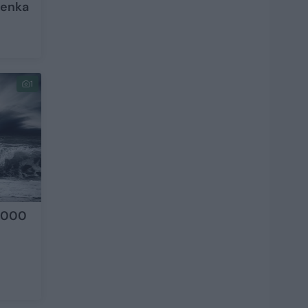
tenka
1
 1000