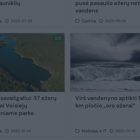
auniklių
pusė pasaulio ežerų ne
vandens
a
Gamta
2023-07-28
2023-05-19
5
savaitgaliui: 37 ežerų
Virš vandenyno aptikti
ai Veisiejų
km pločio „oro ežerai“
iniame parke
a
Mokslas ir IT
2022-10-01
2022-01-16