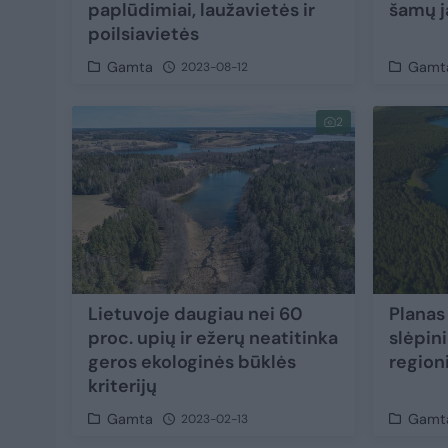
paplūdimiai, laužavietės ir
šamų j
poilsiavietės
Gamta
Gamt
2023-08-12
2
Lietuvoje daugiau nei 60
Planas 
proc. upių ir ežerų neatitinka
slėpini
geros ekologinės būklės
region
kriterijų
Gamta
Gamt
2023-02-13