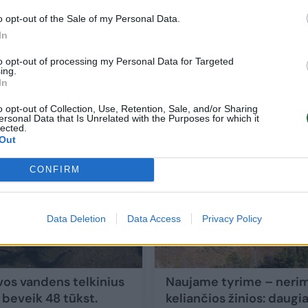
o opt-out of the Sale of my Personal Data.
In
to opt-out of processing my Personal Data for Targeted
 upes
Lietuvos ežerai praturtinti dirbtiniu būd
ing.
In
išveistais plačiažnypliais vėžiais
o opt-out of Collection, Use, Retention, Sale, and/or Sharing
Gamta
2023-09-05
ersonal Data that Is Unrelated with the Purposes for which it
lected.
Out
1
CONFIRM
Data Deletion
Data Access
Privacy Policy
uvos vandens telkinius
Naujame tyrime – neri
 beveik 48 tūkst.
keliančios žinios: daugi