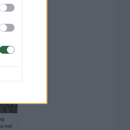
u
3
mą
au nei