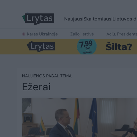
Naujausi
Skaitomiausi
Lietuvos d
Karas Ukrainoje
Žalioji erdvė
Ačiū, Prezident
NAUJIENOS PAGAL TEMĄ
Ežerai