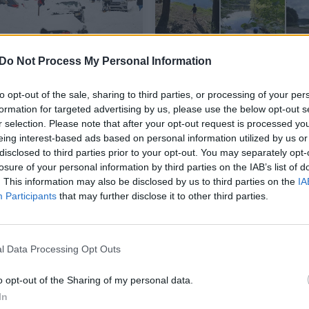
Do Not Process My Personal Information
s vyksta JAV, sunku
Tėtis su dukra apvažiavo
duoti: žemę užklojo 1,5
išbandė daugelį ežerų a
to opt-out of the sale, sharing to third parties, or processing of your per
sniego
Vilnių: štai jų reitingas, 
formation for targeted advertising by us, please use the below opt-out s
geriausia maudytis
r selection. Please note that after your opt-out request is processed y
eing interest-based ads based on personal information utilized by us or
a
Tėvams
2024-12-03
2024-07-20
disclosed to third parties prior to your opt-out. You may separately opt-
losure of your personal information by third parties on the IAB’s list of
7
. This information may also be disclosed by us to third parties on the
IA
Participants
that may further disclose it to other third parties.
l Data Processing Opt Outs
o opt-out of the Sharing of my personal data.
In