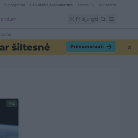
TV programa
Laikraščio prenumerata
Lrytas EN
Kontaktai
Premium
Prisijungti
lbimai
2