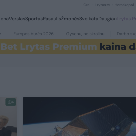
Orai
Lrytas.tv
Horoskopai
iena
Verslas
Sportas
Pasaulis
Žmonės
Sveikata
Daugiau
Lrytas 
e
Europos burės 2026
Gyvenu, ne skrolinu
Darbo ske
4