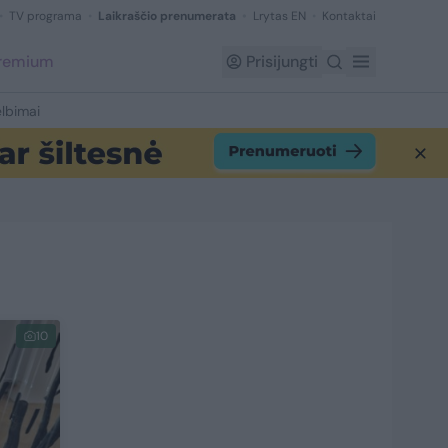
TV programa
Laikraščio prenumerata
Lrytas EN
Kontaktai
Premium
Prisijungti
lbimai
10