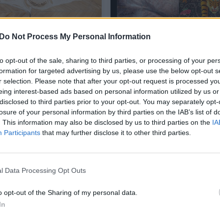
 pasižvalgyti: 10-oji
Ukrainiečių „Erdvės“ – 
Do Not Process My Personal Information
os tekstilės meno
šie kūriniai atsirado dar
 ir ją lydinti paroda
karą, iš kur tokie sutapi
to opt-out of the sale, sharing to third parties, or processing of your per
ti iš naujo“
pranašystės
formation for targeted advertising by us, please use the below opt-out s
r selection. Please note that after your opt-out request is processed y
a
Kultūra
2022-09-16
2022-07-04
eing interest-based ads based on personal information utilized by us or
disclosed to third parties prior to your opt-out. You may separately opt-
losure of your personal information by third parties on the IAB’s list of
. This information may also be disclosed by us to third parties on the
IA
Participants
that may further disclose it to other third parties.
l Data Processing Opt Outs
o opt-out of the Sharing of my personal data.
In