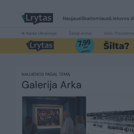
Naujausi
Skaitomiausi
Lietuvos d
Karas Ukrainoje
Žalioji erdvė
Ačiū, Prezident
NAUJIENOS PAGAL TEMĄ
Galerija Arka