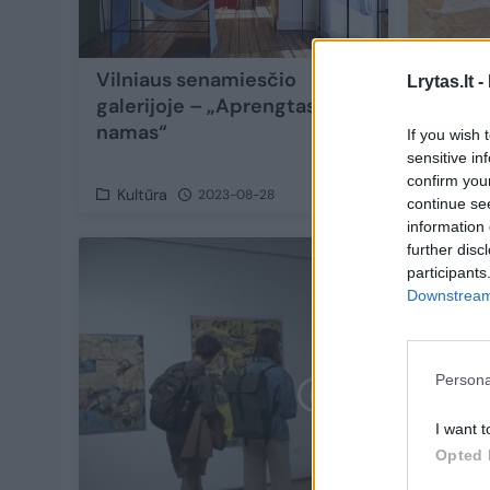
Vilniaus senamiesčio
Kviečia
Lrytas.lt -
galerijoje – „Aprengtas
Lietuv
namas“
bienalė
If you wish 
„Sujung
sensitive in
confirm you
Kultūra
Kultūr
2023-08-28
continue se
information 
further disc
participants
Downstream 
Persona
I want t
Opted 