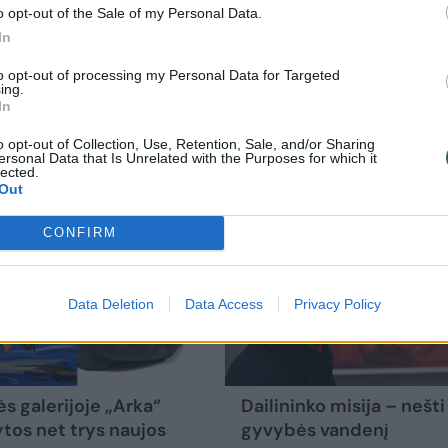
o opt-out of the Sale of my Personal Data.
In
Menininkės valia realių vietų vaizdai tarsi
to opt-out of processing my Personal Data for Targeted
ing.
išsilydo atminties archyve
 tai
In
o opt-out of Collection, Use, Retention, Sale, and/or Sharing
ersonal Data that Is Unrelated with the Purposes for which it
Kultūra
2021-11-29
lected.
Out
7
CONFIRM
Data Deletion
Data Access
Privacy Policy
s galerijoje „Arka“
Dailininko misija – nešti
ytos net trys naujos
gyvybės vandenį