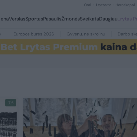
Orai
Lrytas.tv
Horoskopai
iena
Verslas
Sportas
Pasaulis
Žmonės
Sveikata
Daugiau
Lrytas 
e
Europos burės 2026
Gyvenu, ne skrolinu
Darbo ske
6