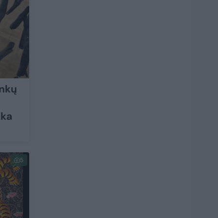
inkų
ika
5