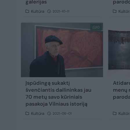
galerijas
parod
Kultūra
Kultūr
2021-10-11
10
Įspūdingą sukaktį
Atidar
švenčiantis dailininkas jau
menų 
70 metų savo kūriniais
paroda
pasakoja Vilniaus istoriją
Kultūra
Kultūr
2021-06-01