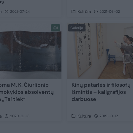
os
a
Kultūra
2021-07-24
2021-06-02
1
Galerija
oma M. K. Čiurlionio
Kinų patarlės ir filosofų
mokyklos absolventų
išmintis – kaligrafijos
 „Tai tiek“
darbuose
a
Kultūra
2020-01-13
2019-10-12