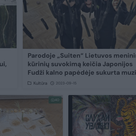
Parodoje „Suiten“ Lietuvos menin
ui,
kūrinių suvokimą keičia Japonijos
Fudži kalno papėdėje sukurta muz
Kultūra
2023-09-15
40