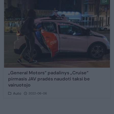
4
„General Motors“ padalinys „Cruise“
pirmasis JAV pradės naudoti taksi be
vairuotojo
Auto
2022-06-06