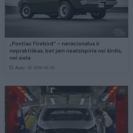
„Pontiac Firebird“ – neracionalus ir
nepraktiškas, bet jam neatsispiria nei širdis,
nei siela
Auto
2026-02-20
1