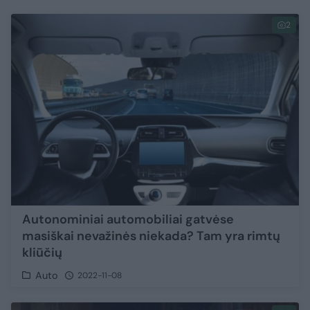
2
Autonominiai automobiliai gatvėse
masiškai nevažinės niekada? Tam yra rimtų
kliūčių
Auto
2022-11-08