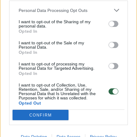
Byra elektromobilių rinka: paklausa mažėja,
Personal Data Processing Opt Outs
sandėliai perpildyti, o įmonės bankrutuoja
I want to opt-out of the Sharing of my
Auto
personal data.
2024-02-02
Opted In
I want to opt-out of the Sale of my
Personal Data.
1
Opted In
I want to opt-out of processing my
Personal Data for Targeted Advertising.
Opted In
I want to opt-out of Collection, Use,
Retention, Sale, and/or Sharing of my
Personal Data that Is Unrelated with the
Purposes for which it was collected.
Opted Out
CONFIRM
JAV vykstančio autopramonės darbuotojų
Data Deletion
Data Access
Privacy Policy