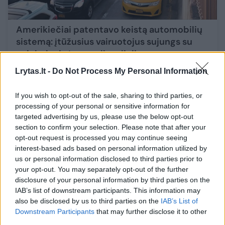
Amerikiečiai patentavo keistą automobilių
sistemą: įtūžusius vairuotojus sujungs su
psichologinės pagalbos linija
Auto
2024-06-08
Lrytas.lt -
Do Not Process My Personal Information
If you wish to opt-out of the sale, sharing to third parties, or
3
processing of your personal or sensitive information for
targeted advertising by us, please use the below opt-out
section to confirm your selection. Please note that after your
opt-out request is processed you may continue seeing
interest-based ads based on personal information utilized by
us or personal information disclosed to third parties prior to
your opt-out. You may separately opt-out of the further
disclosure of your personal information by third parties on the
IAB’s list of downstream participants. This information may
also be disclosed by us to third parties on the
IAB’s List of
Downstream Participants
that may further disclose it to other
third parties.