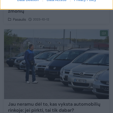
streiko mastas didėja, jungiasi dar 8 700
žmonių
Pasaulis
2023-10-12
1
Jau neramu dėl to, kas vyksta automobilių
rinkoje: jei pirkti, tai tik dabar?