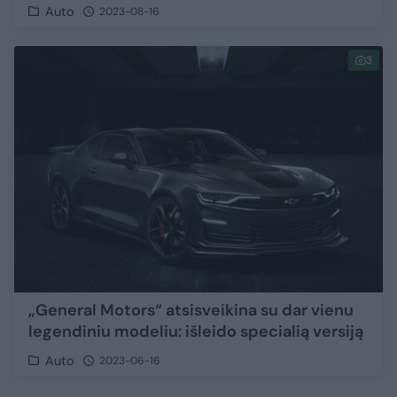
Auto
2023-08-16
3
„General Motors“ atsisveikina su dar vienu
legendiniu modeliu: išleido specialią versiją
Auto
2023-06-16