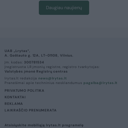
Daugiau naujienų
UAB „Lrytas“,
A. Goštauto g. 12A, LT-01108, Vilnius.
Įm. kodas:
300781534
Įregistruota LR įmonių registre, registro tvarkytojas:
Valstybės įmonė Registrų centras
lrytas.lt redakcija
news@lrytas.lt
Pranešimai apie techninius nesklandumus
pagalba@lrytas.lt
PRIVATUMO POLITIKA
KONTAKTAI
REKLAMA
LAIKRAŠČIO PRENUMERATA
Atsisiųskite mobiliąją lrytas.lt programėlę