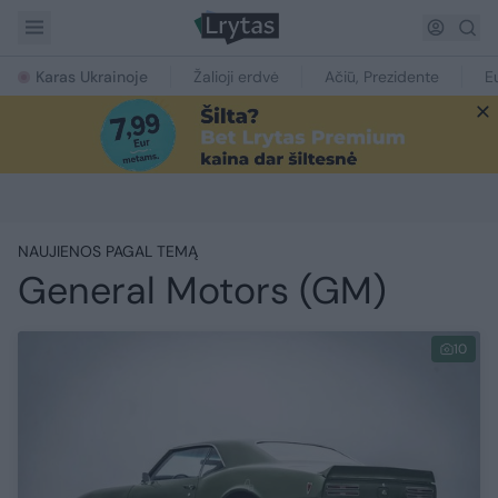
Karas Ukrainoje
Žalioji erdvė
Ačiū, Prezidente
E
NAUJIENOS PAGAL TEMĄ
General Motors (GM)
10