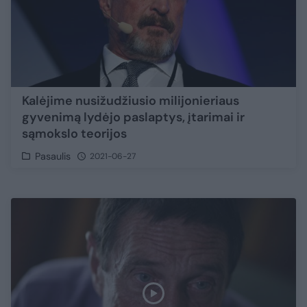
Kalėjime nusižudžiusio milijonieriaus
gyvenimą lydėjo paslaptys, įtarimai ir
sąmokslo teorijos
Pasaulis
2021-06-27