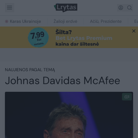
Karas Ukrainoje
Žalioji erdvė
Ačiū, Prezidente
E
NAUJIENOS PAGAL TEMĄ
Johnas Davidas McAfee
1