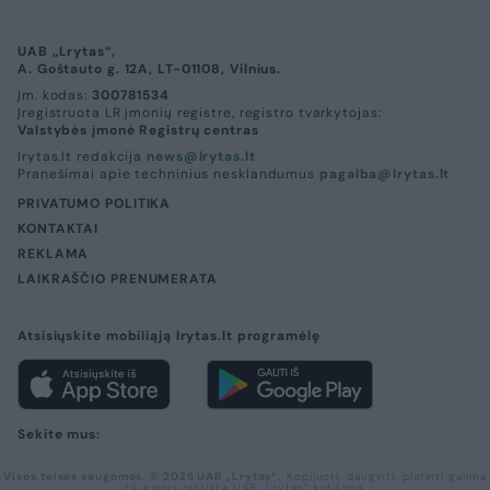
UAB „Lrytas“,
A. Goštauto g. 12A, LT-01108, Vilnius.
Įm. kodas:
300781534
Įregistruota LR įmonių registre, registro tvarkytojas:
Valstybės įmonė Registrų centras
lrytas.lt redakcija
news@lrytas.lt
Pranešimai apie techninius nesklandumus
pagalba@lrytas.lt
PRIVATUMO POLITIKA
KONTAKTAI
REKLAMA
LAIKRAŠČIO PRENUMERATA
Atsisiųskite mobiliąją lrytas.lt programėlę
Sekite mus:
Visos teisės saugomos. © 2026 UAB „Lrytas“.
Kopijuoti, dauginti, platinti galima
tik gavus raštišką UAB „Lrytas“ sutikimą.