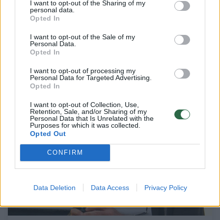
I want to opt-out of the Sharing of my
JAV teisėsaugos po visą pasaulį gaudomas
personal data.
Opted In
milijonierius tikina, kad rado prieglobstį
Lietuvoje
I want to opt-out of the Sale of my
Personal Data.
Pasaulis
2019-07-31
Opted In
I want to opt-out of processing my
Personal Data for Targeted Advertising.
Opted In
1
I want to opt-out of Collection, Use,
Retention, Sale, and/or Sharing of my
Personal Data that Is Unrelated with the
Purposes for which it was collected.
Opted Out
CONFIRM
Data Deletion
Data Access
Privacy Policy