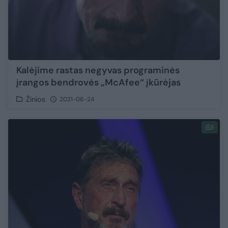
Kalėjime rastas negyvas programinės
įrangos bendrovės „McAfee“ įkūrėjas
Žinios
2021-06-24
1