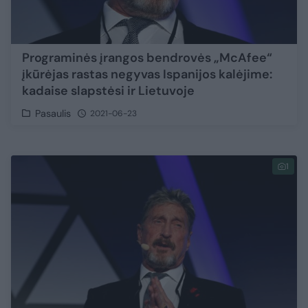
Programinės įrangos bendrovės „McAfee“
įkūrėjas rastas negyvas Ispanijos kalėjime:
kadaise slapstėsi ir Lietuvoje
Pasaulis
2021-06-23
1