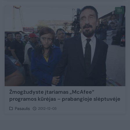
1
Žmogžudyste įtariamas „McAfee“
programos kūrėjas – prabangioje slėptuvėje
Pasaulis
2012-12-05