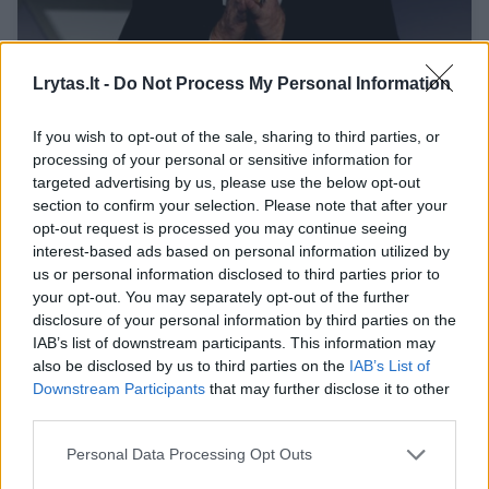
Programinės įrangos bendrovės „McAfee“
Lrytas.lt -
Do Not Process My Personal Information
įkūrėjas kaltinamas mokesčių vengimu
If you wish to opt-out of the sale, sharing to third parties, or
Pasaulis
2020-10-06
processing of your personal or sensitive information for
targeted advertising by us, please use the below opt-out
Dar papildyta
3
section to confirm your selection. Please note that after your
opt-out request is processed you may continue seeing
interest-based ads based on personal information utilized by
us or personal information disclosed to third parties prior to
your opt-out. You may separately opt-out of the further
disclosure of your personal information by third parties on the
IAB’s list of downstream participants. This information may
also be disclosed by us to third parties on the
IAB’s List of
Downstream Participants
that may further disclose it to other
third parties.
Personal Data Processing Opt Outs