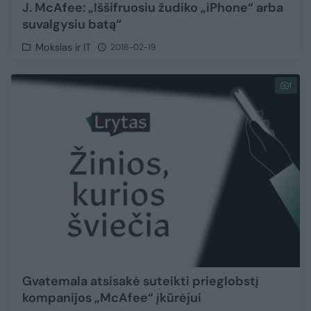
J. McAfee: „Iššifruosiu žudiko „iPhone“ arba
suvalgysiu batą“
Mokslas ir IT
2016-02-19
1
Gvatemala atsisakė suteikti prieglobstį
kompanijos „McAfee“ įkūrėjui