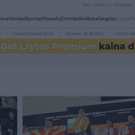
Orai
Lrytas.tv
Horoskopai
iena
Verslas
Sportas
Pasaulis
Žmonės
Sveikata
Daugiau
Lrytas 
e
Europos burės 2026
Gyvenu, ne skrolinu
Darbo ske
1