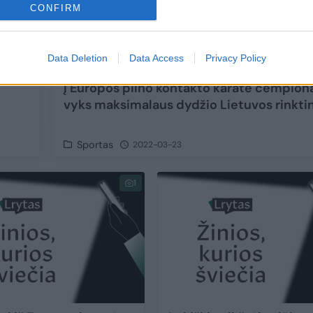
CONFIRM
Data Deletion
Data Access
Privacy Policy
Į Europos pilno kontakto karatė čempion
vyks maksimalaus dydžio Lietuvos rinkti
Sportas
2022-03-23
1