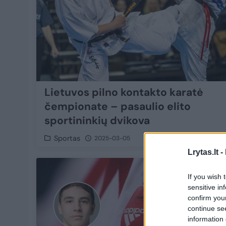
Lietuvos pilno kontakto karatė
čempionate – pasaulio elito
sportininkių dvikova
Sportas
2025-03-05
Lrytas.lt -
1
If you wish 
sensitive in
confirm you
continue se
information 