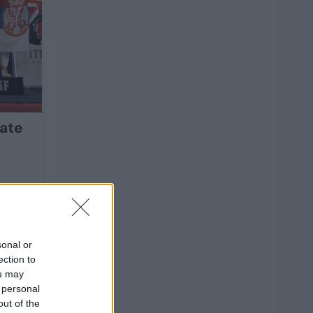
rate
sonal or
ection to
ou may
 personal
out of the