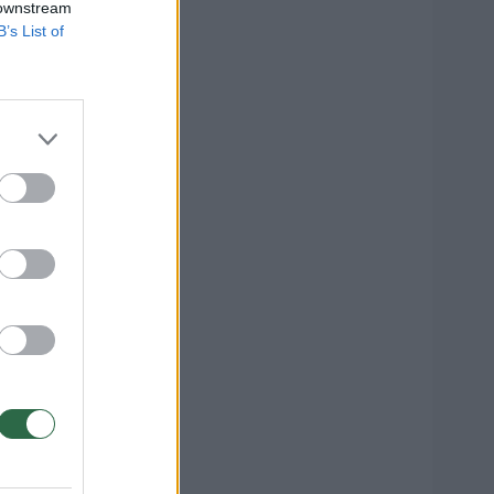
 downstream
B’s List of
lio
natą:
 per
1