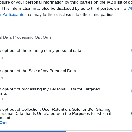
losure of your personal information by third parties on the IAB’s list of
. This information may also be disclosed by us to third parties on the
IA
Participants
that may further disclose it to other third parties.
 lietuvaičių kovos ir
Vaizdai iš lietuvių
medaliai Europos
treniruotės prieš pasau
inio karate do
kiokušin karatė čempio
l Data Processing Opt Outs
nate 2023 Italijoje
prakaitą lieja du kartus
dieną
o opt-out of the Sharing of my personal data.
In
as
Žinios
2023-10-10
2023-10-09
o opt-out of the Sale of my Personal Data.
In
7
to opt-out of processing my Personal Data for Targeted
ing.
In
o opt-out of Collection, Use, Retention, Sale, and/or Sharing
ersonal Data that Is Unrelated with the Purposes for which it
lected.
Out