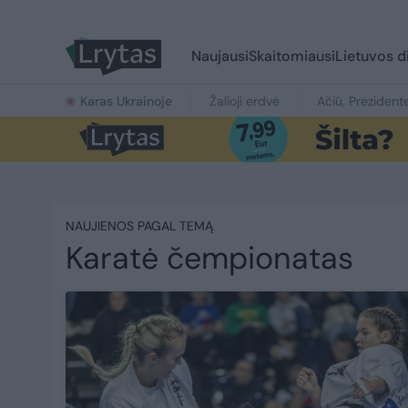
Naujausi
Skaitomiausi
Lietuvos d
Karas Ukrainoje
Žalioji erdvė
Ačiū, Prezident
NAUJIENOS PAGAL TEMĄ
Karatė čempionatas