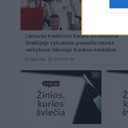
Lietuvos tradicinio karate do meistrai
Graikijoje vykusiose pasaulio taurės
varžybose iškovojo 4 aukso medalius
Sportas
2023-09-26
1