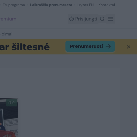
TV programa
Laikraščio prenumerata
Lrytas EN
Kontaktai
Premium
Prisijungti
lbimai
9