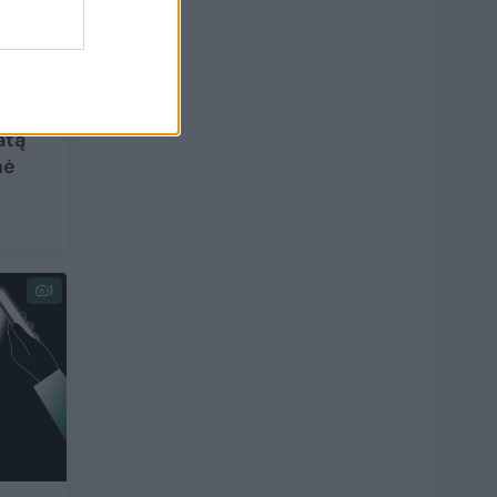
atą
nė
1