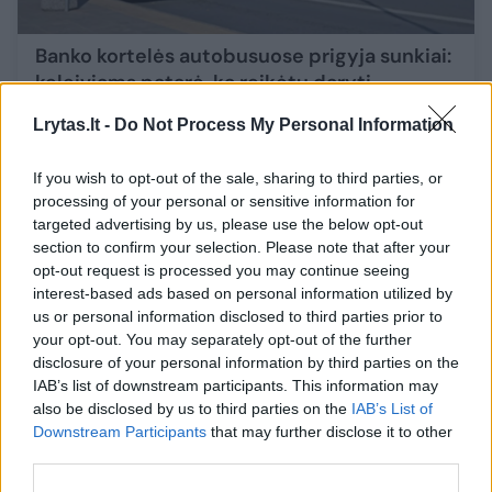
Banko kortelės autobusuose prigyja sunkiai:
keleiviams patarė, ką reikėtų daryti
Auto
2023-08-09
Lrytas.lt -
Do Not Process My Personal Information
If you wish to opt-out of the sale, sharing to third parties, or
2
processing of your personal or sensitive information for
targeted advertising by us, please use the below opt-out
section to confirm your selection. Please note that after your
opt-out request is processed you may continue seeing
interest-based ads based on personal information utilized by
us or personal information disclosed to third parties prior to
your opt-out. You may separately opt-out of the further
disclosure of your personal information by third parties on the
IAB’s list of downstream participants. This information may
also be disclosed by us to third parties on the
IAB’s List of
Downstream Participants
that may further disclose it to other
third parties.
Klaipėdietė dėl to netveria pykčiu: vyrauja