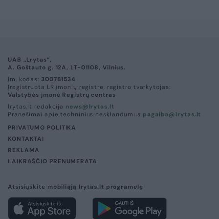
UAB „Lrytas“,
A. Goštauto g. 12A, LT-01108, Vilnius.
Įm. kodas:
300781534
Įregistruota LR įmonių registre, registro tvarkytojas:
Valstybės įmonė Registrų centras
lrytas.lt redakcija
news@lrytas.lt
Pranešimai apie techninius nesklandumus
pagalba@lrytas.lt
PRIVATUMO POLITIKA
KONTAKTAI
REKLAMA
LAIKRAŠČIO PRENUMERATA
Atsisiųskite mobiliąją lrytas.lt programėlę