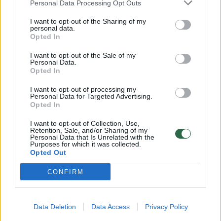
Personal Data Processing Opt Outs
tikras chaosas
I want to opt-out of the Sharing of my
Auto
2023-03-08
personal data.
Opted In
I want to opt-out of the Sale of my
Personal Data.
3
Opted In
I want to opt-out of processing my
Personal Data for Targeted Advertising.
Opted In
I want to opt-out of Collection, Use,
Retention, Sale, and/or Sharing of my
Personal Data that Is Unrelated with the
Purposes for which it was collected.
Opted Out
CONFIRM
Vairuotojai į uostamiesčio biudžetą pernai
Data Deletion
Data Access
Privacy Policy
„suvežė“ milijonus: kas dešimtas euras – iš