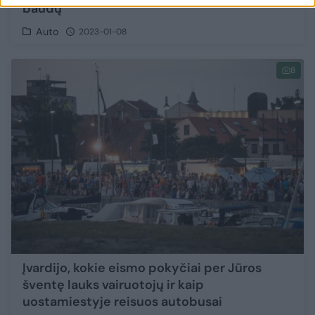
baudų
Auto
2023-01-08
8
Įvardijo, kokie eismo pokyčiai per Jūros
šventę lauks vairuotojų ir kaip
uostamiestyje reisuos autobusai