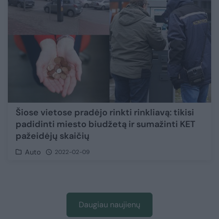
Šiose vietose pradėjo rinkti rinkliavą: tikisi
padidinti miesto biudžetą ir sumažinti KET
pažeidėjų skaičių
Auto
2022-02-09
Daugiau naujienų