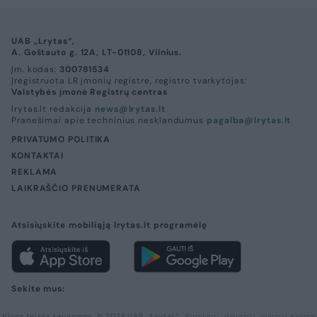
UAB „Lrytas“,
A. Goštauto g. 12A, LT-01108, Vilnius.
Įm. kodas:
300781534
Įregistruota LR įmonių registre, registro tvarkytojas:
Valstybės įmonė Registrų centras
lrytas.lt redakcija
news@lrytas.lt
Pranešimai apie techninius nesklandumus
pagalba@lrytas.lt
PRIVATUMO POLITIKA
KONTAKTAI
REKLAMA
LAIKRAŠČIO PRENUMERATA
Atsisiųskite mobiliąją lrytas.lt programėlę
Sekite mus:
Visos teisės saugomos. © 2026 UAB „Lrytas“.
Kopijuoti, dauginti, platinti galima