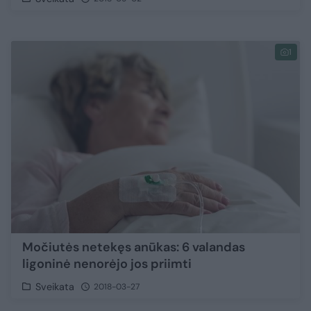
1
Močiutės netekęs anūkas: 6 valandas
ligoninė nenorėjo jos priimti
Sveikata
2018-03-27