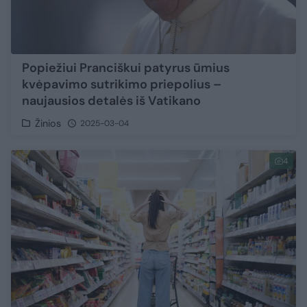
Popiežiui Pranciškui patyrus ūmius
kvėpavimo sutrikimo priepolius –
naujausios detalės iš Vatikano
Žinios
2025-03-04
4