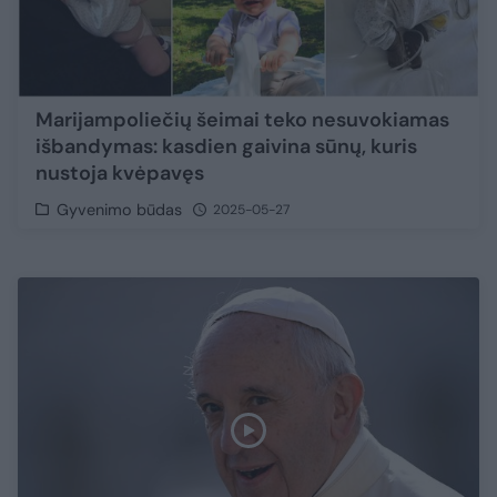
Marijampoliečių šeimai teko nesuvokiamas
išbandymas: kasdien gaivina sūnų, kuris
nustoja kvėpavęs
Gyvenimo būdas
2025-05-27