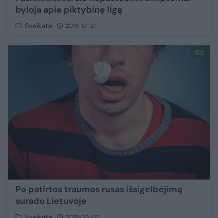
byloja apie piktybinę ligą
Sveikata
2019-01-21
2
Po patirtos traumos rusas išsigelbėjimą
surado Lietuvoje
Sveikata
2018-09-02