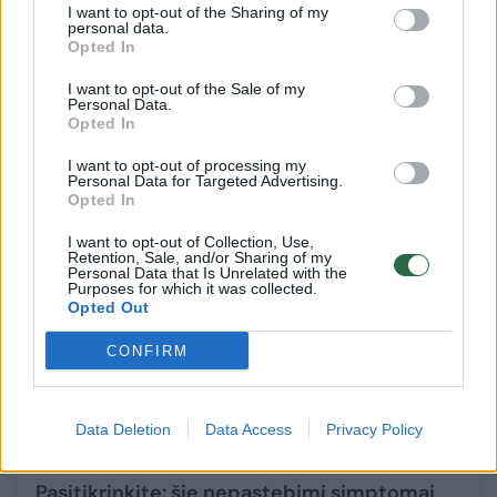
Į Klaipėdos medikus kreipėsi dūstanti
I want to opt-out of the Sharing of my
moteris: gyvybei išgelbėti griebėsi
personal data.
Opted In
netradicinių veiksmų
I want to opt-out of the Sale of my
Sveikata
2022-09-12
Personal Data.
Opted In
I want to opt-out of processing my
1
Personal Data for Targeted Advertising.
Opted In
I want to opt-out of Collection, Use,
Retention, Sale, and/or Sharing of my
Personal Data that Is Unrelated with the
Purposes for which it was collected.
Opted Out
CONFIRM
Data Deletion
Data Access
Privacy Policy
Pasitikrinkite: šie nepastebimi simptomai