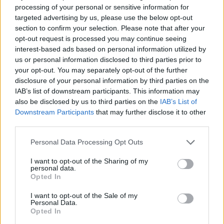
processing of your personal or sensitive information for
targeted advertising by us, please use the below opt-out
section to confirm your selection. Please note that after your
opt-out request is processed you may continue seeing
interest-based ads based on personal information utilized by
us or personal information disclosed to third parties prior to
your opt-out. You may separately opt-out of the further
disclosure of your personal information by third parties on the
Klimato kaita ir žemės ūkis: Lietuvos
IAB’s list of downstream participants. This information may
ūkininkai permainoms ruošiasi jau šiandien
also be disclosed by us to third parties on the
IAB’s List of
Downstream Participants
that may further disclose it to other
Laidos
2023-07-04
third parties.
Personal Data Processing Opt Outs
Papildyta
70
I want to opt-out of the Sharing of my
personal data.
Opted In
I want to opt-out of the Sale of my
Personal Data.
Opted In