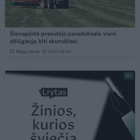
Šienapjūtė prasidėjo paradoksais: vieni
džiūgauja, kiti skundžiasi
Mūsų žemė
2020-06-04
1