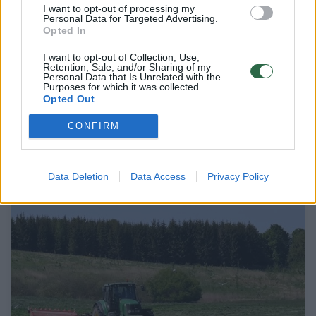
I want to opt-out of processing my
Personal Data for Targeted Advertising.
Opted In
I want to opt-out of Collection, Use,
Retention, Sale, and/or Sharing of my
Personal Data that Is Unrelated with the
Purposes for which it was collected.
Užteko mokslo bei pramogų – ūkininkai
Opted Out
Labūnavoje atvėrė pinigines ir ypač
CONFIRM
svarbiam tikslui
Verslas
2023-06-20
Data Deletion
Data Access
Privacy Policy
1