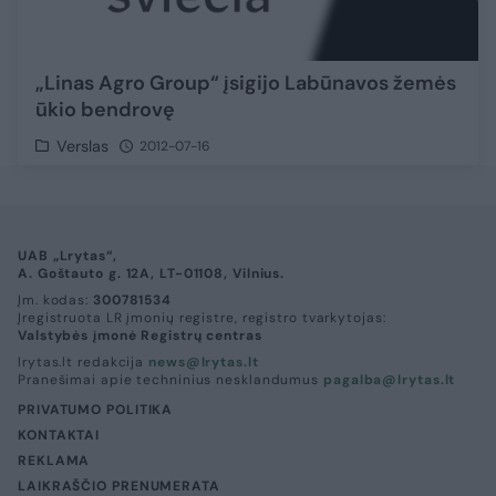
„Linas Agro Group“ įsigijo Labūnavos žemės
ūkio bendrovę
Verslas
2012-07-16
UAB „Lrytas“,
A. Goštauto g. 12A, LT-01108, Vilnius.
Įm. kodas:
300781534
Įregistruota LR įmonių registre, registro tvarkytojas:
Valstybės įmonė Registrų centras
lrytas.lt redakcija
news@lrytas.lt
Pranešimai apie techninius nesklandumus
pagalba@lrytas.lt
PRIVATUMO POLITIKA
KONTAKTAI
REKLAMA
LAIKRAŠČIO PRENUMERATA