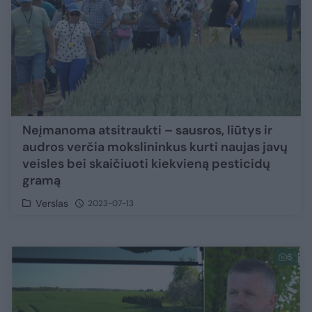
Neįmanoma atsitraukti – sausros, liūtys ir
audros verčia mokslininkus kurti naujas javų
veisles bei skaičiuoti kiekvieną pesticidų
gramą
Verslas
2023-07-13
6