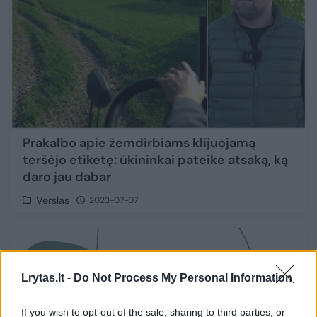
Prakalbo apie žemdirbiams klijuojamą
teršėjo etiketę: ūkininkai pateikė atsaką, ką
daro jau dabar
Verslas
2023-07-07
Lrytas.lt -
Do Not Process My Personal Information
If you wish to opt-out of the sale, sharing to third parties, or