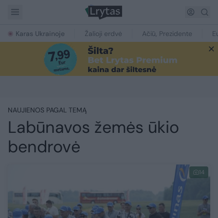
Karas Ukrainoje
Žalioji erdvė
Ačiū, Prezidente
E
NAUJIENOS PAGAL TEMĄ
Labūnavos žemės ūkio
bendrovė
14