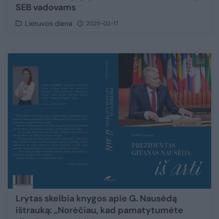
SEB vadovams
Lietuvos diena
2025-02-17
2
Lrytas skelbia knygos apie G. Nausėdą
ištrauką: „Norėčiau, kad pamatytumėte