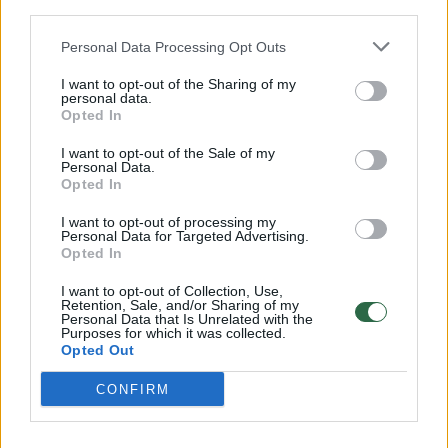
Knygą apie G. Nausėdą išleisianti leidykla
third parties.
sureagavo dėl Prezidento kanceliarijos
Personal Data Processing Opt Outs
užsakymų: galite neieškoti nelegalių dalykų
I want to opt-out of the Sharing of my
Lietuvos diena
2025-02-24
personal data.
Opted In
I want to opt-out of the Sale of my
1
Personal Data.
Opted In
I want to opt-out of processing my
Personal Data for Targeted Advertising.
Opted In
I want to opt-out of Collection, Use,
Retention, Sale, and/or Sharing of my
Personal Data that Is Unrelated with the
Purposes for which it was collected.
Opted Out
CONFIRM
G. Nausėda apie santykius su S. Skverneliu: