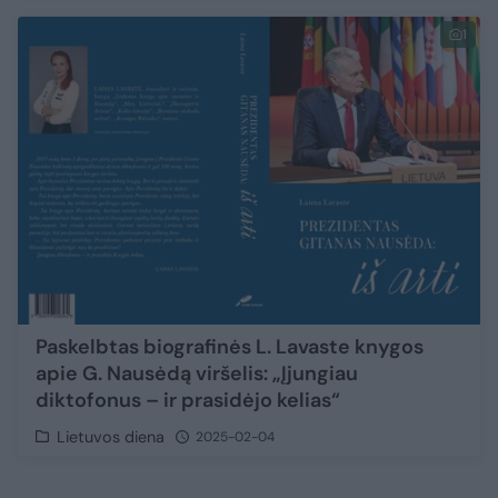
1
Paskelbtas biografinės L. Lavaste knygos
apie G. Nausėdą viršelis: „Įjungiau
diktofonus – ir prasidėjo kelias“
Lietuvos diena
2025-02-04