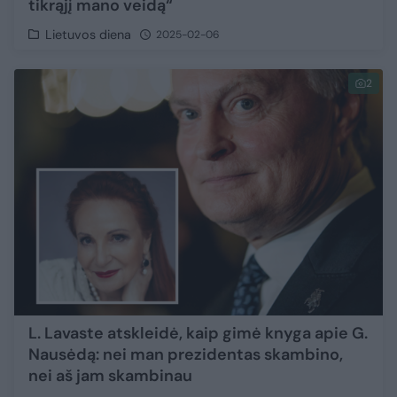
tikrąjį mano veidą“
Lietuvos diena
2025-02-06
2
L. Lavaste atskleidė, kaip gimė knyga apie G.
Nausėdą: nei man prezidentas skambino,
nei aš jam skambinau