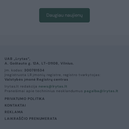
Daugiau naujienų
UAB „Lrytas“,
A. Goštauto g. 12A, LT-01108, Vilnius.
Įm. kodas:
300781534
Įregistruota LR įmonių registre, registro tvarkytojas:
Valstybės įmonė Registrų centras
lrytas.lt redakcija
news@lrytas.lt
Pranešimai apie techninius nesklandumus
pagalba@lrytas.lt
PRIVATUMO POLITIKA
KONTAKTAI
REKLAMA
LAIKRAŠČIO PRENUMERATA