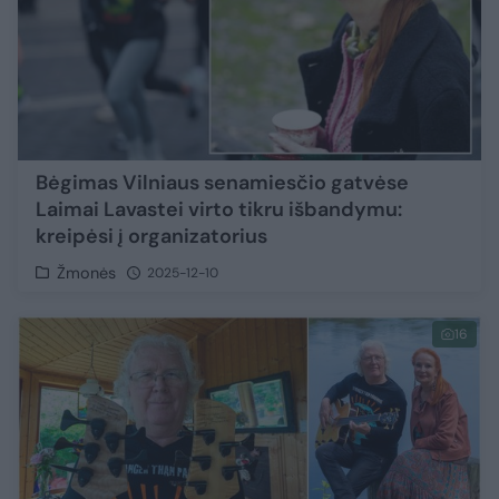
Bėgimas Vilniaus senamiesčio gatvėse
Laimai Lavastei virto tikru išbandymu:
kreipėsi į organizatorius
Žmonės
2025-12-10
16