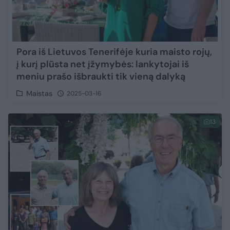
Pora iš Lietuvos Tenerifėje kuria maisto rojų,
į kurį plūsta net įžymybės: lankytojai iš
meniu prašo išbraukti tik vieną dalyką
Maistas
2025-03-16
13