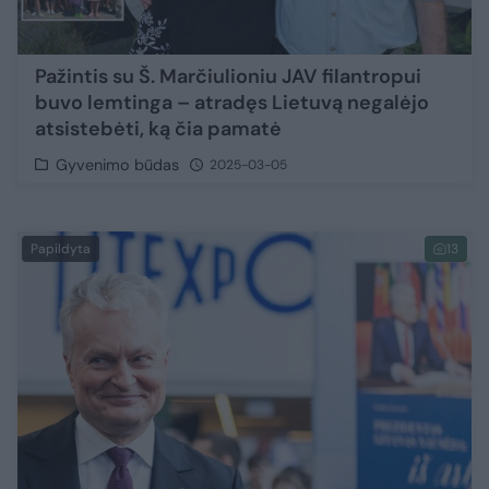
Pažintis su Š. Marčiulioniu JAV filantropui
buvo lemtinga – atradęs Lietuvą negalėjo
atsistebėti, ką čia pamatė
Gyvenimo būdas
2025-03-05
Papildyta
13