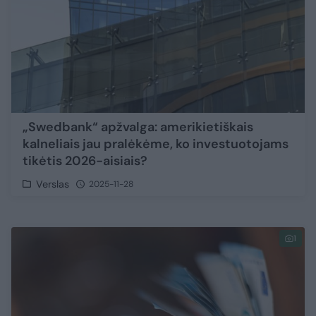
„Swedbank“ apžvalga: amerikietiškais
kalneliais jau pralėkėme, ko investuotojams
tikėtis 2026-aisiais?
Verslas
2025-11-28
1