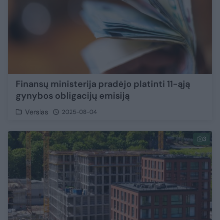
Finansų ministerija pradėjo platinti 11-ąją
gynybos obligacijų emisiją
Verslas
2025-08-04
3