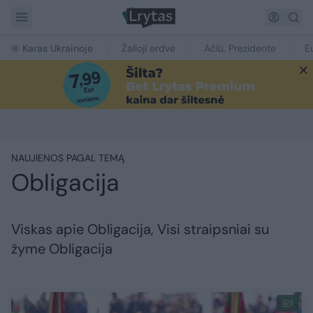
Karas Ukrainoje
Žalioji erdvė
Ačiū, Prezidente
E
NAUJIENOS PAGAL TEMĄ
Obligacija
Viskas apie Obligacija, Visi straipsniai su
žyme Obligacija
1