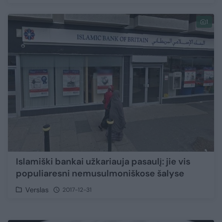
1
Islamiški bankai užkariauja pasaulį: jie vis
populiaresni nemusulmoniškose šalyse
Verslas
2017-12-31