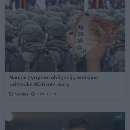
Naujos gynybos obligacijų emisijos
pritraukė 80,5 mln. eurų
Verslas
2026-05-26
2