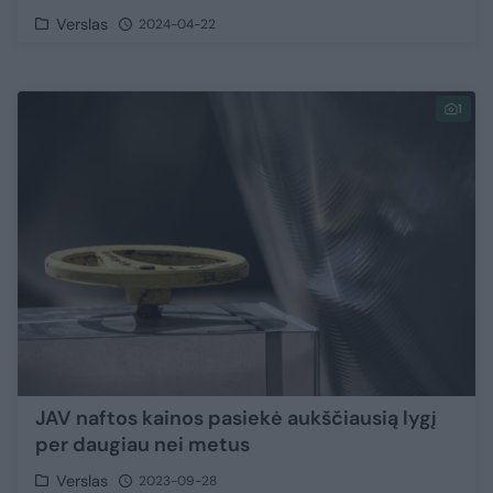
Verslas
2024-04-22
1
JAV naftos kainos pasiekė aukščiausią lygį
per daugiau nei metus
Verslas
2023-09-28