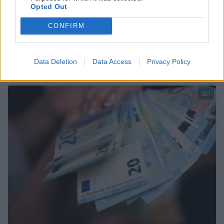
Opted Out
Pradėta platinti penktoji gynybos
CONFIRM
obligacijų emisija
Verslas
2025-02-03
Data Deletion
Data Access
Privacy Policy
1