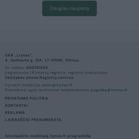
Daugiau naujienų
UAB „Lrytas“,
A. Goštauto g. 12A, LT-01108, Vilnius.
Įm. kodas:
300781534
Įregistruota LR įmonių registre, registro tvarkytojas:
Valstybės įmonė Registrų centras
lrytas.lt redakcija
news@lrytas.lt
Pranešimai apie techninius nesklandumus
pagalba@lrytas.lt
PRIVATUMO POLITIKA
KONTAKTAI
REKLAMA
LAIKRAŠČIO PRENUMERATA
Atsisiųskite mobiliąją lrytas.lt programėlę