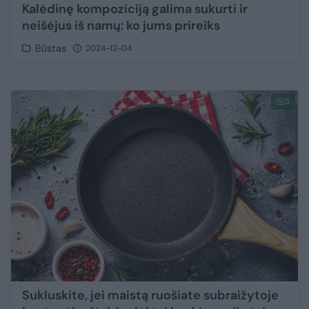
Kalėdinę kompoziciją galima sukurti ir
neišėjus iš namų: ko jums prireiks
Būstas
2024-12-04
3
Sukluskite, jei maistą ruošiate subraižytoje