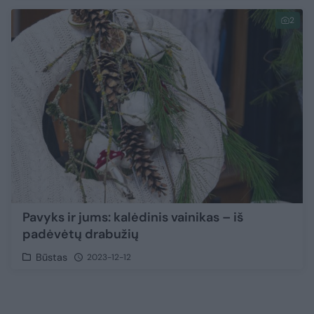
2
Pavyks ir jums: kalėdinis vainikas – iš
padėvėtų drabužių
Būstas
2023-12-12