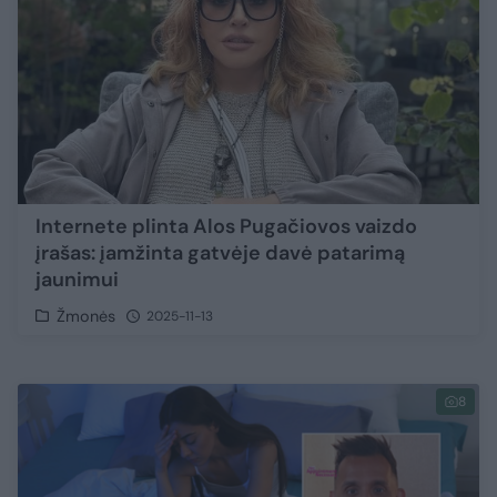
Internete plinta Alos Pugačiovos vaizdo
įrašas: įamžinta gatvėje davė patarimą
jaunimui
Žmonės
2025-11-13
8