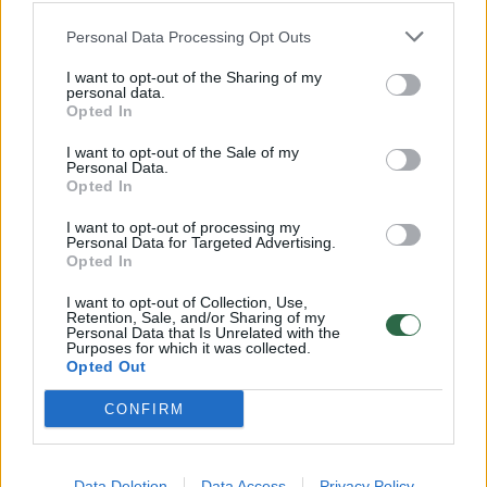
Personal Data Processing Opt Outs
I want to opt-out of the Sharing of my
Vaiko rankose – telefonas: patarė, kaip
personal data.
saugiai įvesti atžalą į skaitmeninį pasaulį
Opted In
Mokslas ir IT
2025-08-21
I want to opt-out of the Sale of my
Personal Data.
Opted In
I want to opt-out of processing my
6
Personal Data for Targeted Advertising.
Opted In
I want to opt-out of Collection, Use,
Retention, Sale, and/or Sharing of my
Personal Data that Is Unrelated with the
Purposes for which it was collected.
Opted Out
CONFIRM
Data Deletion
Data Access
Privacy Policy