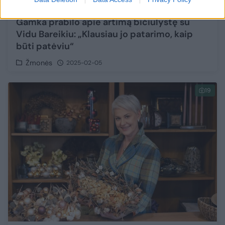
Gamka prabilo apie artimą bičiulystę su
Vidu Bareikiu: „Klausiau jo patarimo, kaip
būti patėviu“
Žmonės
2025-02-05
19