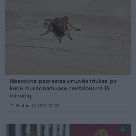
Išbandyta: paprastas virtuvės triukas, po
kurio musės namuose neužsibus nė 15
minučių
Būstas
2026-07-04
13