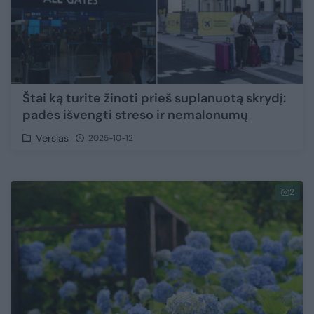
Štai ką turite žinoti prieš suplanuotą skrydį:
padės išvengti streso ir nemalonumų
Verslas
2025-10-12
2