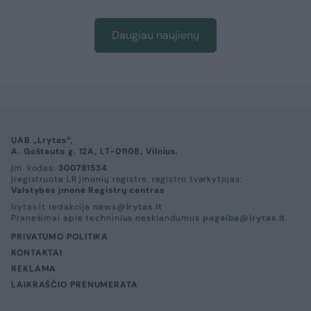
Daugiau naujienų
UAB „Lrytas“,
A. Goštauto g. 12A, LT-01108, Vilnius.
Įm. kodas:
300781534
Įregistruota LR įmonių registre, registro tvarkytojas:
Valstybės įmonė Registrų centras
lrytas.lt redakcija
news@lrytas.lt
Pranešimai apie techninius nesklandumus
pagalba@lrytas.lt
PRIVATUMO POLITIKA
KONTAKTAI
REKLAMA
LAIKRAŠČIO PRENUMERATA