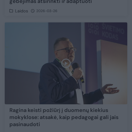
gebėjimas atsirinkti ir adaptuoti
Laidos
2026-03-26
Ragina keisti požiūrį į duomenų kiekius
mokyklose: atsakė, kaip pedagogai gali jais
pasinaudoti