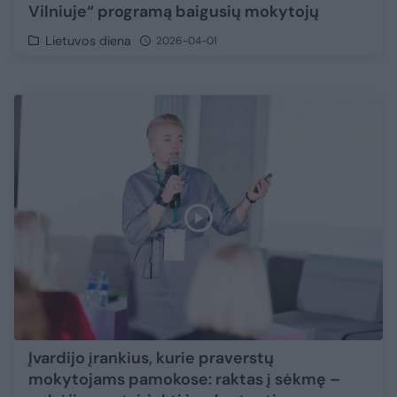
Vilniuje“ programą baigusių mokytojų
Lietuvos diena
2026-04-01
Įvardijo įrankius, kurie praverstų
mokytojams pamokose: raktas į sėkmę –