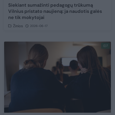
Siekiant sumažinti pedagogų trūkumą
Vilnius pristato naujieną: ja naudotis galės
ne tik mokytojai
Žinios
2026-06-17
7