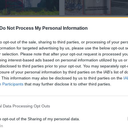
ė nacionaliniam
Kyla įtarimas, kad
ui svarbių objektų
perduodant stadioną
Do Not Process My Personal Information
 įtraukė dar du
„Hanner“ buvo pažeista
viešųjų pirkimų įstatym
to opt-out of the sale, sharing to third parties, or processing of your per
formation for targeted advertising by us, please use the below opt-out s
s
Būstas
2024-03-06
2024-02-09
r selection. Please note that after your opt-out request is processed y
eing interest-based ads based on personal information utilized by us or
disclosed to third parties prior to your opt-out. You may separately opt-
3
losure of your personal information by third parties on the IAB’s list of
. This information may also be disclosed by us to third parties on the
IA
Participants
that may further disclose it to other third parties.
l Data Processing Opt Outs
o opt-out of the Sharing of my personal data.
In