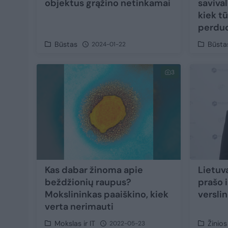
objektus grąžino netinkamai
saviva
kiek t
perdu
Būstas
Būsta
2024-01-22
3
Kas dabar žinoma apie
Lietuva
beždžionių raupus?
prašo 
Mokslininkas paaiškino, kiek
versli
verta nerimauti
Mokslas ir IT
Žinios
2022-05-23