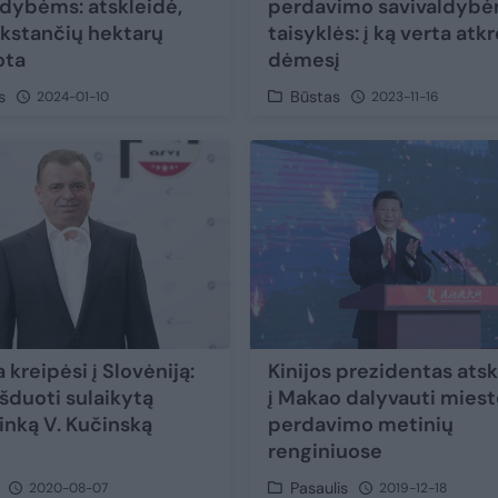
ldybėms: atskleidė,
perdavimo savivaldyb
ūkstančių hektarų
taisyklės: į ką verta atkr
ota
dėmesį
s
Būstas
2024-01-10
2023-11-16
 kreipėsi į Slovėniją:
Kinijos prezidentas ats
išduoti sulaikytą
į Makao dalyvauti mies
ninką V. Kučinską
perdavimo metinių
renginiuose
Pasaulis
2020-08-07
2019-12-18