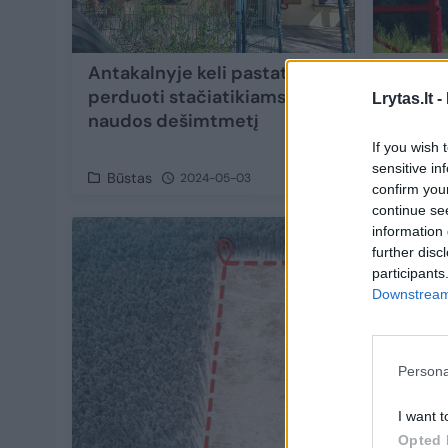
Antakalnyje keli pastatai
Papild
perduoti stačiatikiams –
saugum
Lrytas.lt -
naudos dešimtmetį
sąrašą:
If you wish 
sensitive in
Būstas
Būsta
2024-05-03
confirm you
continue se
information 
further disc
participants
Downstream 
Persona
I want t
Opted 