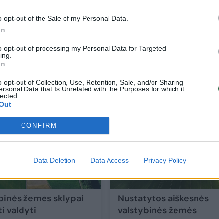
o opt-out of the Sale of my Personal Data.
In
 tai
Nuo vasario 1 d. su žemės sklypais susiję
reikalai bus tvarkomi žymiai paprasčiau: 
to opt-out of processing my Personal Data for Targeted
ing.
pasikeitė
In
Būstas
2024-02-01
o opt-out of Collection, Use, Retention, Sale, and/or Sharing
ersonal Data that Is Unrelated with the Purposes for which it
lected.
Out
7
CONFIRM
Data Deletion
Data Access
Privacy Policy
binės žemės sklypai
Nustatytos aiškesnės
i valdyti
valstybinės žemės