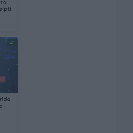
ėms
eipti
1
krido
to