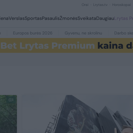
Orai
Lrytas.tv
Horoskopai
iena
Verslas
Sportas
Pasaulis
Žmonės
Sveikata
Daugiau
Lrytas 
e
Europos burės 2026
Gyvenu, ne skrolinu
Darbo ske
1