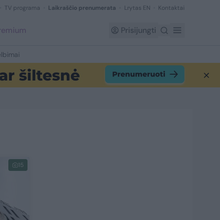
TV programa
Laikraščio prenumerata
Lrytas EN
Kontaktai
Premium
Prisijungti
lbimai
15