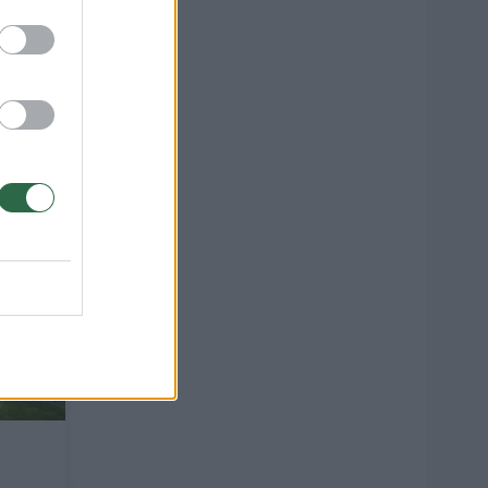
kas
3