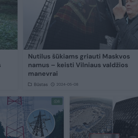
Nutilus šūkiams griauti Maskvos
s
namus – keisti Vilniaus valdžios
manevrai
Būstas
2024-05-08
6